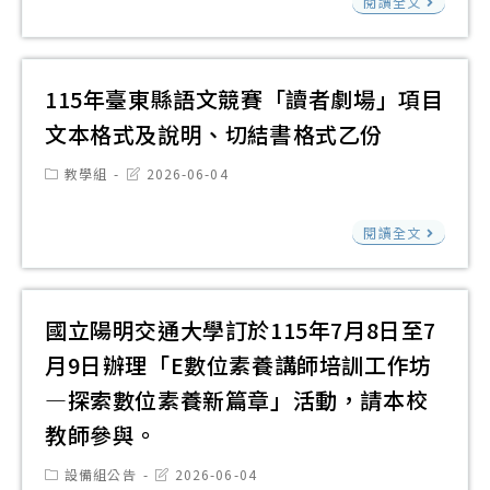
基
央
閱讀全文
合
課
中
金
社
與
程
第
會
202
模
資
二
「20
主
115年臺東縣語文競賽「讀者劇場」項目
擬
訊
高
年
播
文本格式及說明、切結書格式乙份
研
選
級
全
營
究
課
Post
Post
教學組
2026-06-04
中
國
鼓
category:
last
中
時
modified:
等
徵
勵
心
115
程
閱讀全文
學
文
學
（
年
自
校
暨
生
稱
臺
5
辦
圖
參
高
東
月
國立陽明交通大學訂於115年7月8日至7
理
文
與
科
縣
20
月9日辦理「E數位素養講師培訓工作坊
114
徵
大
語
日
學
—探索數位素養新篇章」活動，請本校
稿
BIM
文
(三)
年
活
教師參與。
研
競
至
度
動
究
賽
6
Post
Post
設備組公告
2026-06-04
數
category:
last