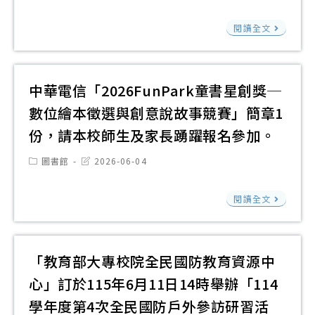
辦
中
「
月
modified:
位
法
國
心
者
24
閱讀全文
前
立
共
劇
日
導
陽
同
場
(三)
計
明
辦
項
止
中華電信「2026FunPark童書星創獎─
畫
交
理
目
數位繪本徵選與創意說故事競賽」簡章1
數
通
「
文
份，請本校師生及家長踴躍報名參加。
位
大
雄
本
學
學
Post
Post
圖書館
2026-06-04
場
格
category:
last
習
訂
有
modified:
式
「A
中
於
閱讀全文
BIM
及
影
華
115
的
說
音
電
年
世
明
創
信
「教育部大專校院全民國防教育資源中
7
界
切
作
「20
月
長
心」訂於115年6月11日14時舉辦「114
結
大
童
8
怎
書
學年度第4次全民國防戶外參訪研習活
進
書