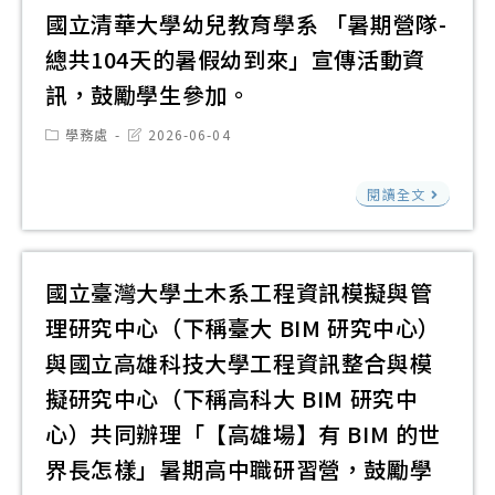
技
國立清華大學幼兒教育學系 「暑期營隊-
大
總共104天的暑假幼到來」宣傳活動資
學
訊，鼓勵學生參加。
辦
理
Post
Post
學務處
2026-06-04
category:
last
「
modified:
國
高
閱讀全文
立
×
清
技
華
國立臺灣大學土木系工程資訊模擬與管
專
大
×
理研究中心（下稱臺大 BIM 研究中心）
學
產
與國立高雄科技大學工程資訊整合與模
幼
業
擬研究中心（下稱高科大 BIM 研究中
兒
交
心）共同辦理「【高雄場】有 BIM 的世
教
流
育
界長怎樣」暑期高中職研習營，鼓勵學
暨