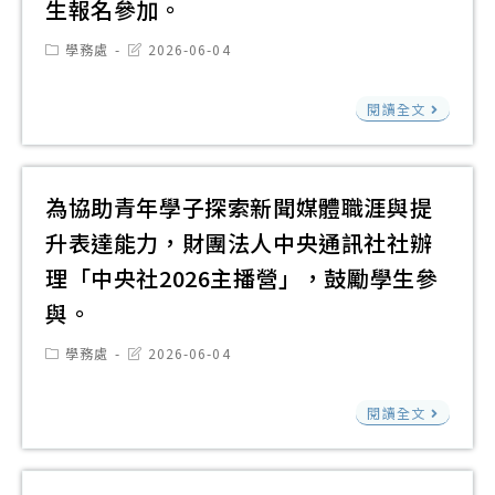
學
生報名參加。
食
系
品
Post
Post
學務處
2026-06-04
「
category:
last
體
modified:
期
國
驗
閱讀全文
營
立
活
隊-
臺
動
總
灣
鼓
為協助青年學子探索新聞媒體職涯與提
共
大
勵
升表達能力，財團法人中央通訊社社辦
104
學
相
理「中央社2026主播營」，鼓勵學生參
天
土
關
與。
的
木
師
暑
系
長
Post
Post
學務處
2026-06-04
category:
last
假
工
及
modified:
幼
為
程
承
閱讀全文
到
協
資
辦
來
助
訊
人