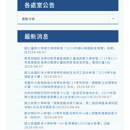
請
各處室公告
「1
報
本
學
名
各
校
選取分類
處
年
參
室
教
公
度
加
告
師
最新消息
第
參
4
國立臺南大學理工學院辦理「2026全國AI專題創意競賽」海報1
與
份
2026-08-07
次
教育部國民及學前教育署委請國立臺灣師範大學辦理「114至115
全
年度健康促進學校輔導計畫師資專業成長研習」實施計畫1份
2026-08-07
民
國立高雄科技大學海事學院造船及海洋工程系辦理「2026學生船
模創客大賽」
2026-08-07
國
桃園市立陽明高級中等學校辦理115學年度第一學期數位前導學校
防
計畫「AR2VR跨域教學設計工作坊」
2026-08-07
內政部建築研究所主辦第十九屆「創意狂想巢向未來」2026年智
戶
慧化居住空間創意競賽公告(含海報QRcode)1份
2026-08-07
外
國立東華大學辦理「適應運動共學行動站」第二階段與離島場研習
海報1份及各區簡章各1份
2026-08-06
參
歷史學科中心辦理114學年度歷史學科中心線上讀書會暑期成果分
享（如附件）
2026-08-06
訪
國立高雄餐旅大學辦理「AI+智慧餐飲LOGO設計競賽」活動
研
2026-08-06