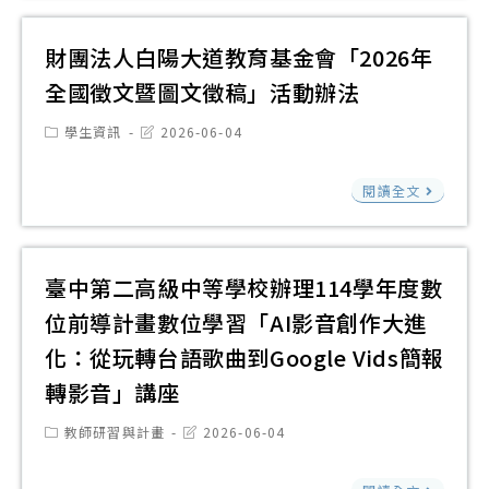
達
中
中
組)
能
心
央
財團法人白陽大道教育基金會「2026年
擬
力
與
大
公
全國徵文暨圖文徵稿」活動辦法
財
國
學
開
團
立
Post
Post
學生資訊
2026-06-04
115
徵
category:
last
法
高
modified:
年
求
財
人
雄
閱讀全文
「
原
團
中
科
學
住
法
央
技
先
民
人
通
大
臺中第二高級中等學校辦理114學年度數
修
廠
白
訊
學
位前導計畫數位學習「AI影音創作大進
課
商
陽
社
工
程
化：從玩轉台語歌曲到Google Vids簡報
報
大
社
程
資
轉影音」講座
價
道
辦
資
訊
單
教
理
Post
Post
教師研習與計畫
2026-06-04
訊
平
category:
last
育
「
modified:
整
臺
臺