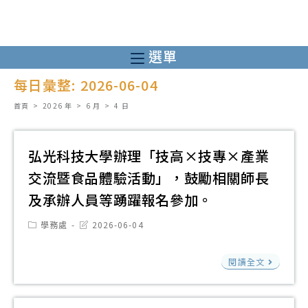
跳
轉
至
選單
主
每日彙整: 2026-06-04
要
內
首頁
>
2026 年
>
6 月
>
4 日
容
弘光科技大學辦理「技高×技專×產業
交流暨食品體驗活動」，鼓勵相關師長
及承辦人員等踴躍報名參加。
Post
Post
學務處
2026-06-04
category:
last
modified:
弘
閱讀全文
光
科