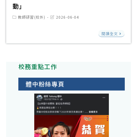
日
樣
格
動」
化
星
至
暑
式
從
創
Post
Post
教師研習(校外)
2026-06-04
7
期
乙
category:
last
玩
獎
modified:
月
高
份
「
轉
─
閱讀全文
9
中
育
台
數
日
職
部
語
位
辦
研
大
歌
繪
理
習
校務重點工作
專
曲
本
「E
營
校
到
徵
數
鼓
院
體中粉絲專頁
Goo
選
位
勵
全
Vid
與
素
學
民
簡
創
養
生
國
報
意
講
報
防
轉
說
師
名
教
影
故
培
參
育
音
事