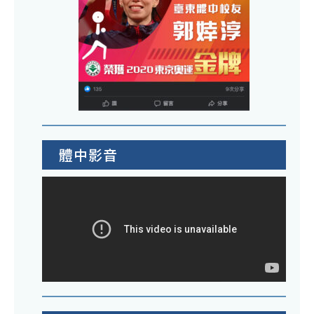
訓
加
資
講
競
工
源
座
賽
作
中
簡
坊
心
章
—
訂
1
探
於
份
索
115
請
數
年
體中影音
本
位
6
校
素
月
師
養
11
生
新
日
及
篇
14
家
章
時
長
活
舉
踴
動
辦
躍