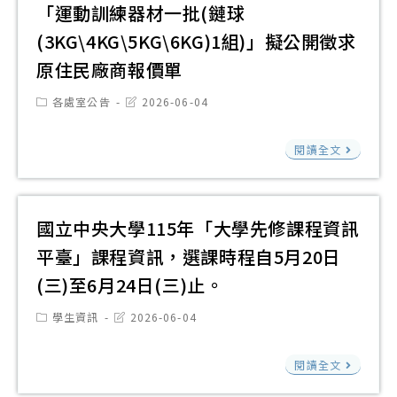
宣
青
模
員
「運動訓練器材一批(鏈球
傳
年
擬
等
(3KG\4KG\5KG\6KG)1組)」擬公開徵求
活
學
與
踴
原住民廠商報價單
動
子
管
躍
資
探
Post
Post
各處室公告
2026-06-04
理
報
category:
last
訊
索
modified:
研
名
「
鼓
新
閱讀全文
究
參
動
勵
聞
中
加
訓
學
媒
心
練
生
國立中央大學115年「大學先修課程資訊
體
（
器
參
職
平臺」課程資訊，選課時程自5月20日
稱
材
加
涯
臺
(三)至6月24日(三)止。
一
與
大
批
Post
Post
學生資訊
2026-06-04
提
BIM
category:
last
(鏈
modified:
升
研
國
球
閱讀全文
表
究
立
(3K