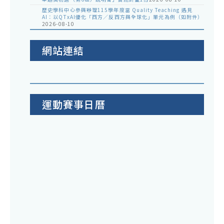
未
歷史學科中心參與辦理115學年度當 Quality Teaching 遇見
來
AI：以QTxAI優化「西方／反西方與全球化」單元為例（如附件）
2026-08-10
暨
De
網站連結
Site
說
明
會
運動賽事日曆
教
師
研
習
營
（
點
詳