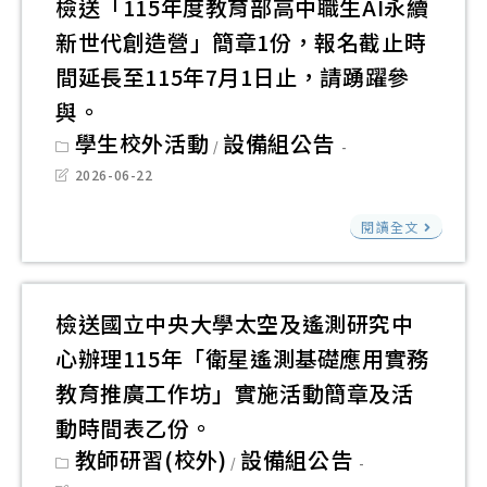
1
檢送「115年度教育部高中職生AI永續
(中
課
程
高
份
區
新世代創造營」簡章1份，報名截止時
程
式
雄
請
第
間延長至115年7月1日止，請踴躍參
教
設
女
本
1
師
與。
計
子
校
場)
增
Post
學生校外活動
設備組公告
先
高
/
師
category:
請
能
修
Post
級
2026-06-22
生
所
last
工
推
中
modified:
踴
檢
屬
作
閱讀全文
廣
學
躍
送
教
坊
計
（
參
「1
師
活
畫
下
與
年
踴
動
檢送國立中央大學太空及遙測研究中
線
簡
度
躍
資
心辦理115年「衛星遙測基礎應用實務
上
稱
教
報
訊
課
教育推廣工作坊」實施活動簡章及活
高
育
名
請
程
雄
動時間表乙份。
部
參
本
資
女
Post
教師研習(校外)
設備組公告
高
加
/
校
category:
訊
中