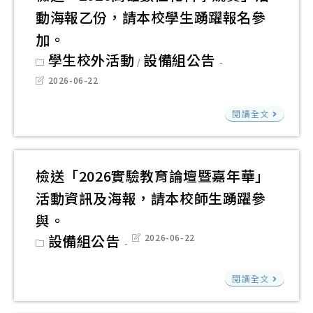
報
傳
中
動海報乙份，請本校學生踴躍報名參
距
名
播
心
混
加。
截
委
辦
成
Post
學生校外活動
設備組公告
止
/
員
category:
理
課
Post
2026-06-22
時
會
115
last
程
間
modified:
（
檢
年
資
閱讀全文
延
稱
送
「
訊
長
通
「20
星
1
至
傳
高
遙
份
檢送「2026實驗教育論壇暨嘉年華」
115
會
雄
測
請
活動資訊及海報，請本校師生踴躍參
年
有
數
基
本
與。
7
關
位
礎
校
Post
設備組公告
Post
月
2026-06-22
「i
化
應
category:
last
師
1
modified:
網
科
用
生
檢
日
路
閱讀全文
學
實
踴
送
止
內
競
務
躍