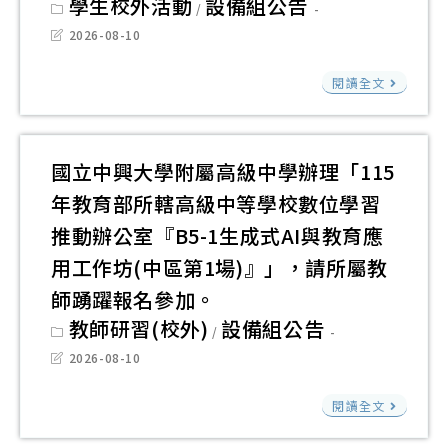
學生校外活動
設備組公告
大
/
級
category:
學
Post
2026-08-10
中
last
與
modified:
學
臺
閱讀全文
教
承
東
育
辦
縣
部
115
政
國立中興大學附屬高級中學辦理「115
合
學
府
年教育部所轄高級中等學校數位學習
作
年
檢
辦
推動辦公室『B5-1生成式AI與教育應
度
送
理
用工作坊(中區第1場)』」，請所屬教
AI
全
115
Age
師踴躍報名參加。
國
學
教
Post
教師研習(校外)
設備組公告
中
/
category:
年
學
小
Post
2026-08-10
度
last
應
學
modified:
教
國
用
閱讀全文
資
師
立
與
訊