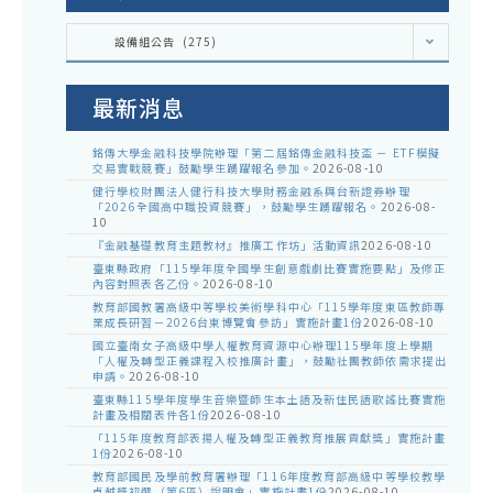
同
踴
辦
各
躍
設備組公告 (275)
處
理
室
報
公
「
告
名
最新消息
創
參
客
銘傳大學金融科技學院辦理「第二屆銘傳金融科技盃 － ETF模擬
加
交易實戰競賽」鼓勵學生踴躍報名參加。
2026-08-10
邁
健行學校財團法人健行科技大學財務金融系與台新證券辦理
「2026全國高中職投資競賽」，鼓勵學生踴躍報名。
2026-08-
向
10
業
『金融基礎教育主題教材』推廣工作坊」活動資訊
2026-08-10
臺東縣政府「115學年度全國學生創意戲劇比賽實施要點」及修正
界
內容對照表各乙份。
2026-08-10
擁
教育部國教署高級中等學校美術學科中心「115學年度東區教師專
業成長研習－2026台東博覽會參訪」實施計畫1份
2026-08-10
抱
國立臺南女子高級中學人權教育資源中心辦理115學年度上學期
「人權及轉型正義課程入校推廣計畫」，鼓勵社團教師依需求提出
AIx
申請。
2026-08-10
機
臺東縣115學年度學生音樂暨師生本土語及新住民語歌謠比賽實施
計畫及相關表件各1份
2026-08-10
器
「115年度教育部表揚人權及轉型正義教育推展貢獻獎」實施計畫
1份
2026-08-10
人
教育部國民及學前教育署辦理「116年度教育部高級中等學校教學
卓越獎初選（第6區）說明會」實施計畫1份
2026-08-10