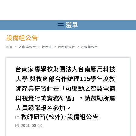
跳
轉
至
選單
主
設備組公告
要
內
首頁
>
各處室公告
>
教務處
>
教務處公告
>
設備組公告
容
台南家專學校財團法人台南應用科技
大學 與教育部合作辦理115學年度教
師產業研習計畫「AI驅動之智慧電商
與視覺行銷實務研習」，請鼓勵所屬
人員踴躍報名參加。
Post
教師研習(校外)
設備組公告
/
category:
Post
2026-08-10
last
modified: