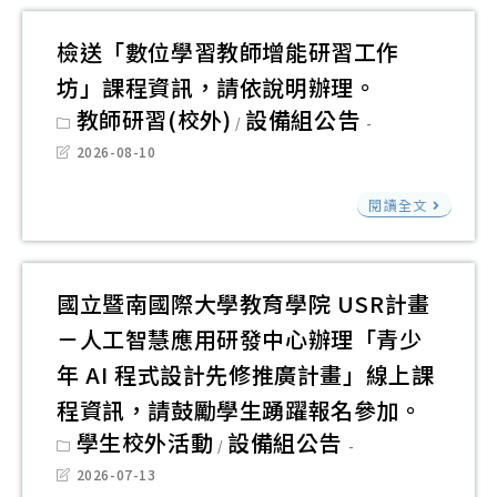
產
中
實
應
業
興
作
檢送「數位學習教師增能研習工作
用
研
大
分
坊」課程資訊，請依說明辦理。
競
習
學
享
賽
Post
教師研習(校外)
設備組公告
/
計
附
category:
研
「1
Post
2026-08-10
畫
屬
習
last
年
modified:
「A
高
檢
實
閱讀全文
度
驅
級
送
施
全
動
中
「
計
國
之
學
位
畫
國立暨南國際大學教育學院 USR計畫
貓
智
辦
學
請
咪
－人工智慧應用研發中心辦理「青少
慧
理
習
本
盃
年 AI 程式設計先修推廣計畫」線上課
電
「1
教
校
競
程資訊，請鼓勵學生踴躍報名參加。
商
年
師
踴
賽
Post
學生校外活動
設備組公告
與
教
增
/
躍
category:
實
視
育
Post
能
2026-07-13
參
施
last