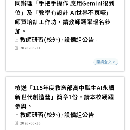
海
同辦理「手把手操作 應用Gemini很到
南
參
時
技
報
及
位」及「教學有設計 AI世界不哀嚎」
加
間
大
請
東
師資培訓工作坊，請教師踴躍報名參
表
學
本
部
乙
加。
與
校
辦
份
Post
教師研習(校外)
設備組公告
國
師
/
category:
理
立
Post
2026-06-11
生
「
last
臺
踴
modified:
日
國
閱讀全文
中
躍
網
立
科
參
安
陽
技
與
總
明
檢送「115年度教育部高中職生AI永續
大
動
交
新世代創造營」簡章1份，請本校踴躍
學
員
通
國
參與。
大
大
際
Post
教師研習(校外)
設備組公告
/
型
學
category:
貿
Post
2026-06-10
宣
與
last
易