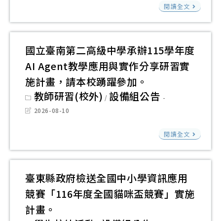
台
閱讀全文
南
家
專
國立臺南第二高級中學承辦115學年度
學
AI Agent教學應用與實作分享研習實
校
施計畫，請本校踴躍參加。
財
Post
教師研習(校外)
設備組公告
/
團
category:
Post
2026-08-10
法
last
modified:
人
國
閱讀全文
台
立
南
臺
應
南
臺東縣政府檢送全國中小學資訊應用
用
第
競賽「116年度全國貓咪盃競賽」實施
科
二
計畫。
技
高
Post