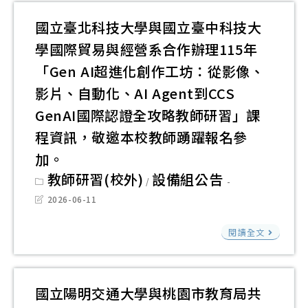
「20
請
容
賽
教
參
實
踴
國立臺北科技大學與國立臺中科技大
防
活
育
加
驗
躍
護
學國際貿易與經營系合作辦理115年
動
推
教
參
機
海
「Gen AI超進化創作工坊：從影像、
廣
育
與
構
報
工
影片、自動化、AI Agent到CCS
論
於
乙
作
GenAI國際認證全攻略教師研習」課
壇
115
份
坊
暨
程資訊，敬邀本校教師踴躍報名參
年
請
實
嘉
加。
7
本
施
年
Post
教師研習(校外)
設備組公告
月
/
校
活
category:
華
至
Post
2026-06-11
學
動
last
活
9
modified:
生
簡
國
動
閱讀全文
月
踴
章
立
資
間
躍
及
臺
訊
於
報
活
北
及
國立陽明交通大學與桃園市教育局共
中
名
動
科