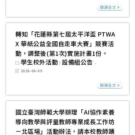
modified:
導
桃
檢
與
閱讀全文
活
園
送
經
動
市
「1
營
教
年
系
轉知「花蓮縣第七屆太平洋盃 PTWA
育
度
合
X 華紙公益全國自走車大賽」競賽活
局
教
作
動，調整後(第1次)實施計畫1份。
共
育
辦
Post
學生校外活動
設備組公告
同
/
部
category:
理
辦
Post
2026-06-09
高
115
last
理
modified:
中
年
轉
閱讀全文
「
職
「G
知
把
生
AI
「
手
AI
超
蓮
國立臺灣師範大學辦理「AI協作素養
操
永
進
縣
導向教學與評量教師專業成長工作坊
作
續
化
第
應
－北區場」活動辦法，請本校教師踴
新
創
七