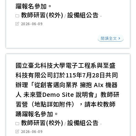
用
躍報名參加。
世
作
屆
Gem
代
Post
教師研習(校外)
設備組公告
工
太
/
category:
很
創
坊
Post
平
2026-06-09
到
last
造
從
洋
modified:
國
位
閱讀全文
營
影
盃
立
及
簡
像
PT
臺
「
章
影
X
灣
學
國立臺北科技大學電子工程系與至盛
1
片
華
師
有
份
科技有限公司訂於115年7月28日共同
自
紙
範
設
請
動
辦理「從創客邁向業界 擁抱 AIx 機器
公
大
計
本
化
益
人 未來暨Demo Site 說明會」教師研
學
AI
校
AI
全
習營（地點詳如附件），請本校教師
辦
世
踴
Age
國
理
踴躍報名參加。
界
躍
到
自
「A
Post
教師研習(校外)
設備組公告
不
參
/
CCS
category:
走
協
哀
Post
2026-06-09
與
Gen
車
last