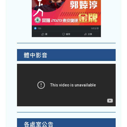
盛
工
加
邀
1
科
作
本
份
技
坊
校
有
－
教
限
北
師
公
區
踴
司
場
體中影音
躍
訂
活
報
於
動
名
115
辦
參
年
法
加
7
請
月
本
28
校
日
教
共
師
各處室公告