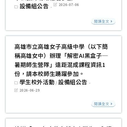
府
報
公
Post
設備組公告
Post
2026-07-06
人
「1
category:
last
名
室
modified:
工
年
參
『B5
檢
智
閱讀全文
度
加
1
送
慧
AI
生
國
應
素
成
立
高雄市立高雄女子高級中學（以下簡
用
養
式
臺
研
稱高雄女中）辦理「解密AI黑盒子─
爭
AI
灣
發
霸
暑期師生營隊」遠距混成課程資訊1
與
師
中
賽
份，請本校師生踴躍參加。
教
範
心
實
Post
學生校外活動
設備組公告
育
大
/
category:
辦
施
應
Post
學
2026-06-29
理
last
計
用
「20
modified:
「
高
畫
閱讀全文
工
高
少
雄
(草
作
中
年
市
案)
坊
AI
AI
立