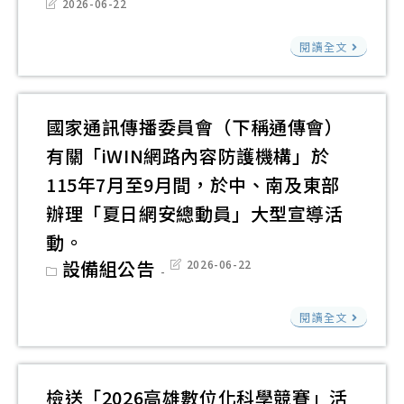
Post
中
2026-06-22
教
last
請
辦
職
modified:
師
檢
鼓
理
閱讀全文
生
踴
送
勵
「
AI
躍
國
學
密
永
報
立
生
AI
國家通訊傳播委員會（下稱通傳會）
續
名
中
踴
黑
有關「iWIN網路內容防護機構」於
新
參
央
躍
盒
115年7月至9月間，於中、南及東部
世
加
大
報
子
代
辦理「夏日網安總動員」大型宣導活
學
名
─
創
動。
太
參
暑
造
Post
設備組公告
Post
2026-06-22
空
加
期
category:
last
營
modified:
及
師
簡
國
遙
閱讀全文
生
章
家
測
營
1
通
研
隊
份
訊
究
檢送「2026高雄數位化科學競賽」活
遠