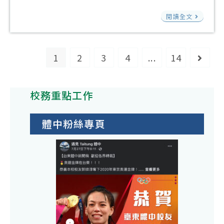
作
嚎
modified:
國
大
國
素
閱讀全文
師
際
賽
立
養
資
認
競
臺
導
培
證
賽
北
1
2
3
4
...
14
Go to
向
訓
全
活
科
教
工
攻
動
技
學
作
校務重點工作
略
調
大
與
坊
教
整
學
評
請
體中粉絲專頁
師
後
電
量
教
研
(第
子
教
師
習
1
工
師
踴
課
次)
程
專
躍
程
實
系
業
報
資
施
與
成
名
訊
計
至
長
參
敬
畫