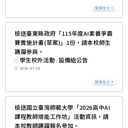
覺
部
研
modified:
加
計
國
閱讀全文
行
所
習
畫
立
銷
轄
工
暨
實
高
作
南
檢送臺東縣政府「115年度AI素養爭霸
務
級
坊
國
賽實施計畫(草案)」1份，請本校師生
研
中
課
際
習
等
踴躍參與。
程
大
請
學
資
Post
學生校外活動
設備組公告
/
學
category:
鼓
校
訊
Post
2026-07-08
教
last
勵
數
請
modified:
育
檢
所
位
閱讀全文
依
學
送
屬
學
說
院
臺
人
習
明
US
東
員
推
檢送國立臺灣師範大學「2026高中AI
辦
計
縣
踴
動
理
課程教師增能工作坊」活動資訊，請
畫
政
躍
辦
本校教師踴躍報名參加。
－