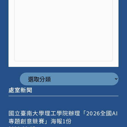
分
類
處室新聞
h
國立臺南大學理工學院辦理「2026全國AI
a
專題創意競賽」海報1份
c