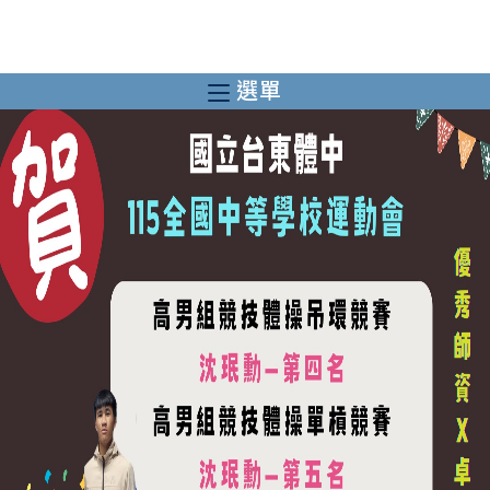
跳
轉
至
選單
主
要
內
容