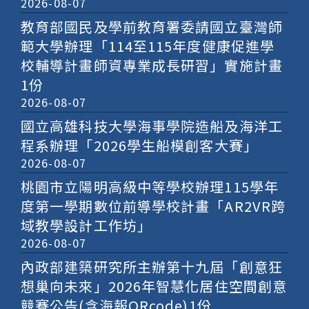
2026-08-07
k
l
教育部國民及學前教育署委請國立臺灣師
i
範大學辦理「114至115年度健康促進學
n
校輔導計畫師資專業成長研習」實施計畫
k
1份
2026-08-07
國立高雄科技大學海事學院造船及海洋工
程系辦理「2026學生船模創客大賽」
2026-08-07
桃園市立陽明高級中等學校辦理115學年
度第一學期數位前導學校計畫「AR2VR跨
域教學設計工作坊」
2026-08-07
內政部建築研究所主辦第十九屆「創意狂
想巢向未來」2026年智慧化居住空間創意
競賽公告(含海報QRcode)1份