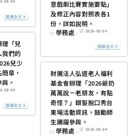
公
6-08-04
位/
意戲劇比賽實施要點」
防
光
教
開
ied:
網
制
及修正內容對照表各1
臺
旅
師
閱讀全文
徵
路
兒
份，詳如說明。
南
遊
鐘
求
性
少
市
Post
學務處
Post
2026-08-04
局
點
原
category:
last
別
性
私
modified:
辦
費
辦理「兒
住
國
暴
剝
閱讀全文
立
理
支
入我們的
民
立
力
削
長
「20
給
廠
臺
防
026兒少
微
榮
臺
基
商
灣
治
電
名簡章，
財團法人弘道老人福利
女
中
準
報
藝
短
影
參與。
基金會辦理「2026爺奶
子
國
表」，
價
術
影
1
6-08-04
高
際
萬萬說－老朋友，有點
因
單
教
音
部，
ied:
級
踩
主
奇怪？」銀髮脫口秀台
台
育
暨
請
閱讀全文
中
舞
旨
東場活動資訊，鼓勵師
灣
館
海
貴
學
嘉
所
展
「11
生踴躍參與。
報
校
協
年
載
翅
學
繪
Post
學務處
Post
2026-08-04
協
辦
華
category:
last
生