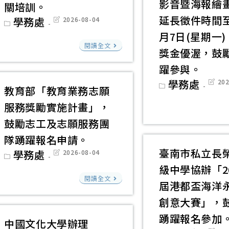
義
影音暨海報繪
生
教
關培訓。
課
職
延長徵件時間至
育
Post
學務處
Post
2026-08-04
category:
last
程
涯
「模
月7日(星期一
modified:
崑
入
發
閱讀全文
組
獎金優渥，鼓
山
校
展
式
躍參與。
科
推
線
課
Post
學務處
Post
202
技
廣
教育部「教育業務志願
上
category:
last
程」
modif
大
計
系
與
服務獎勵實施計畫」，
學
畫」
列
「多
鼓勵志工及志願服務團
招
實
講
元
隊踴躍報名申請。
募
施
座」
評
臺南市私立長
Post
學務處
Post
2026-08-04
志
計
category:
last
活
量
級中學協辦「20
modified:
工
畫
教
動
與
閱讀全文
屆港都盃海洋
參
育
資
學
與
創意大賽」，
部
訊，
習
由
踴躍報名參加
「教
敬
歷
中國文化大學辦理