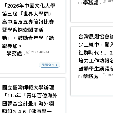
臺
育
Post
學務處
Post
請
202
程
「2026年中國文化大學
category:
last
南
業
惠
modif
檔
第三屆『世界大學問』
青
務
予
案
年
高中職及五專簡報比賽
志
公
設
志
暨學系探索闖關活
願
告
計」
工
台灣展翅協會
服
動」，鼓勵青年學子踴
並
研
中
少上線中，登
務
鼓
習
躍參加。
心
獎
勵
社群時代！」2
計
Post
學務處
Post
2026-08-04
舉
category:
last
勵
學
畫
培力工作坊報
modified:
辦
中
實
生
閱讀全文
(線
鼓勵學生踴躍
之
國
施
踴
上
Post
學務處
Post
202
「年
文
category:
last
計
躍
共
modif
度
化
畫」，
國立臺灣師範大學辦理
參
備)，
主
大
鼓
與
請
「115年『青年百億海外
題
學
勵
有
圓夢基金計畫』海外翱
式
辦
志
興
翔組G-4-6『健康學一