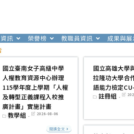
生資訊
榮譽榜
教職員資訊
成果與展
告
國立臺南女子高級中學
國立高雄大學
人權教育資源中心辦理
拉隆功大學合
115學年度上學期「人權
語能力檢定CU-
Post
註冊組
Post
202
及轉型正義課程入校推
category:
last
modif
廣計畫」實施計畫
Post
教學組
Post
2026-08-06
category:
last
modified:
國
閱讀全文