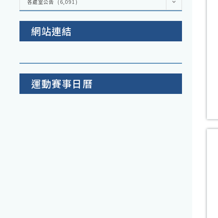
各處室公告 (6,091)
處
室
公
告
網站連結
運動賽事日曆