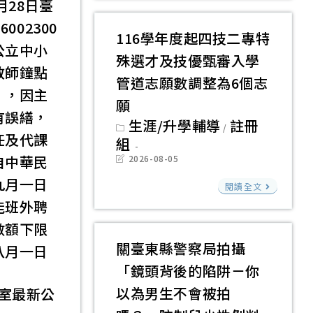
月28日臺
大
大
002300
樓
學
116學年度起四技二專特
公立中小
三
與
殊選才及技優甄審入學
樓
教師鐘點
泰
管道志願數調整為6個志
主
」，因主
國
願
計
朱
有誤繕，
Post
生涯/升學輔導
註冊
室
/
拉
category:
任及代課
組
外
隆
自中華民
Post
2026-08-05
平
last
功
modified:
116
九月一日
台
閱讀全文
大
學
能班外聘
漏
學
年
水
數額下限
合
度
整
關臺東縣警察局拍攝
八月一日
作
起
修
「鏡頭背後的陷阱－你
辦
四
一
理
以為男生不會被拍
室最新公
技
式」
泰