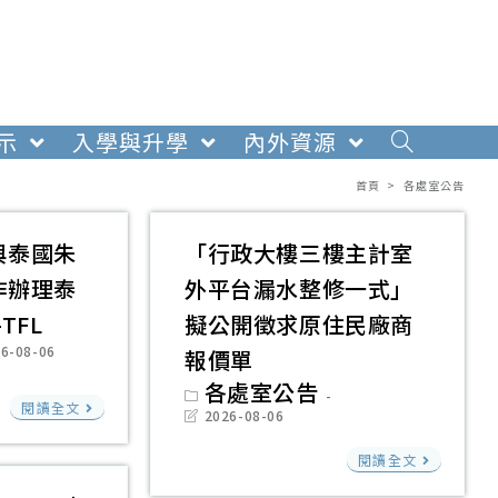
示
入學與升學
內外資源
首頁
>
各處室公告
與泰國朱
「行政大樓三樓主計室
作辦理泰
外平台漏水整修一式」
TFL
擬公開徵求原住民廠商
6-08-06
報價單
ied:
Post
各處室公告
國
category:
閱讀全文
Post
2026-08-06
立
last
modified:
「行
高
閱讀全文
政
雄