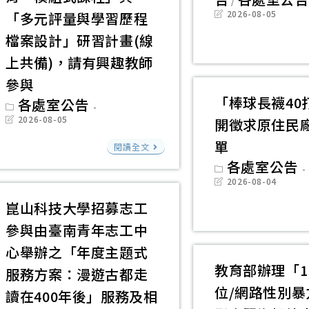
心
/
學
Post
2026-08-05
「多元評量與學習歷程
辦
教
last
modified:
檔案設計」研習計畫(線
理
育
上共備)，請有興趣教師
115
研
學
究
參與
年
「棒球長襪40
所
Post
各處室公告
category:
度
Post
楊
2026-08-05
開徵求原住民
last
上
淑
modified:
為
單
閱讀全文
學
晴
辦
Post
各處室公告
category:
期
教
理
Post
2026-08-04
last
「人
授
115
modified:
崑山科技大學招募志工
權
辦
學
參與由臺南青年志工中
及
理
年
心舉辦之「年度主題式
轉
「STEM
度
教育部辦理「1
服務方案：漫遊古都走
型
高
生
位/網路性別暴
正
讀在400年後」服務及相
中
命