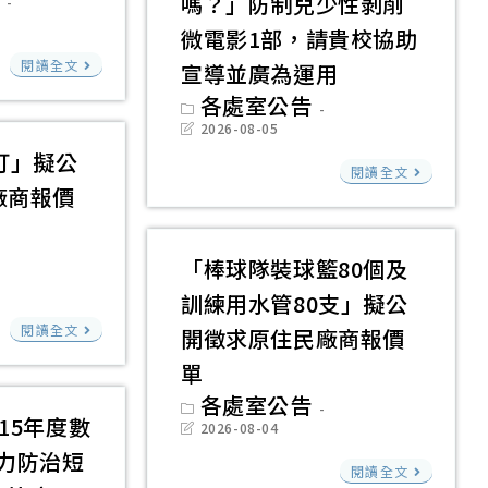
嗎？」防制兒少性剝削
二
擬
語
微電影1部，請貴校協助
專
公
能
教
閱讀全文
特
宣導並廣為運用
開
力
育
殊
Post
各處室公告
徵
檢
部
category:
Post
選
2026-08-05
求
last
定
115
打」擬公
才
modified:
關
原
閱讀全文
CU-
年
及
廠商報價
臺
住
TFL
7
技
東
民
月
優
縣
廠
「棒球隊裝球籃80個及
28
甄
警
商
訓練用水管80支」擬公
日
審
察
報
「棒
臺
閱讀全文
開徵求原住民廠商報價
入
局
價
球
教
單
學
拍
單
長
授
Post
各處室公告
管
攝
襪
category:
15年度數
國
Post
2026-08-04
道
「鏡
40
last
字
力防治短
modified:
「棒
志
頭
打」
閱讀全文
第