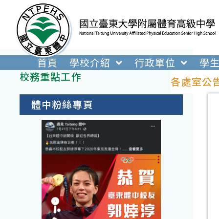
跳
轉
至
主
要
首頁
學校介紹
行政單位
學
內
校務重點工作
各處室公
容
體中粉絲專頁