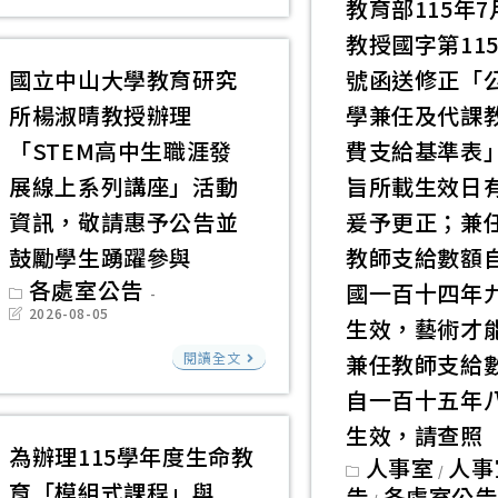
立
教育部115年7
臺
教授國字第1156
南
國立中山大學教育研究
號函送修正「
女
所楊淑晴教授辦理
學兼任及代課
子
「STEM高中生職涯發
費支給基準表
高
展線上系列講座」活動
旨所載生效日
級
資訊，敬請惠予公告並
爰予更正；兼
中
學
鼓勵學生踴躍參與
教師支給數額
人
Post
各處室公告
國一百十四年
category:
Post
權
2026-08-05
生效，藝術才
last
教
modified:
國
閱讀全文
兼任教師支給
育
立
自一百十五年
資
中
生效，請查照
源
山
為辦理115學年度生命教
Post
人事室
人事
中
大
/
category:
育「模組式課程」與
告
各處室公告