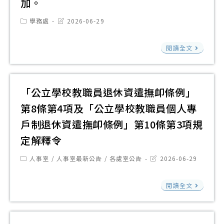
加。
學
教
與
上
生
育
Post
Post
學務處
2026-06-29
資
遊
category:
last
自
部
modified:
訊
戲
由
國
品
閱讀全文
學
設
參
立
德
科
計
加
中
教
全
大
請
興
育
「公立學校教職員退休資遣撫卹條例」
國
賽
惠
大
徵
第8條第4項及「公立學校教職員個人專
教
予
學
稿
師
戶制退休資遣撫卹條例」第10條第3項規
廣
理
（
純
定解釋令
宣
學
影
植
院
音
Post
Post
人事室
/
人事室最新公告
/
各處室公告
2026-06-29
永
category:
last
科
作
modified:
續
「
學
閱讀全文
品
推
立
教
評
廣
學
育
選
協