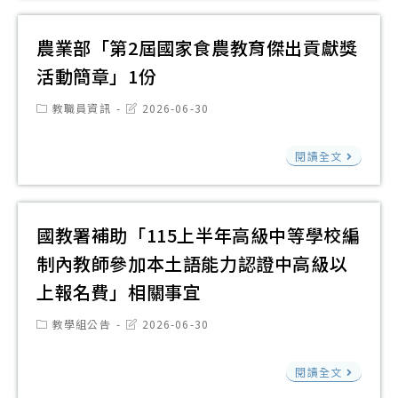
臺
南
農業部「第2屆國家食農教育傑出貢獻獎
第
活動簡章」1份
一
Post
Post
教職員資訊
2026-06-30
高
category:
last
modified:
級
農
閱讀全文
中
業
學
部
探
「
國教署補助「115上半年高級中等學校編
究
2
制內教師參加本土語能力認證中高級以
與
屆
實
上報名費」相關事宜
國
作
家
Post
Post
教學組公告
2026-06-30
課
category:
last
食
modified:
程
國
農
閱讀全文
推
教