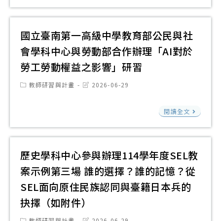
獎
陽
天
階
報
勵
科
～
及
名
要
技
和
國立臺南第一高級中學教育部公民與社
進
費
點
大
氣
階
會學科中心與勞動部合作辦理「AI對於
相
學
大
教
關
勞工勞動權益之影響」研習
辦
愛
師
事
理
Post
Post
教師研習與計畫
2026-06-29
教
增
宜
category:
last
「
modified:
師
能
國
憶
閱讀全文
身
工
立
中
心
作
臺
的
靈
坊
南
歷史學科中心參與辦理114學年度SEL教
歌
成
第
謠
案示例第三場 誰的選擇？誰的記憶？從
長
一
202
營
SEL面向原住民族認同與臺籍日本兵的
高
第
抉擇（如附件）
級
1
中
Post
Post
教師研習與計畫
2026-06-29