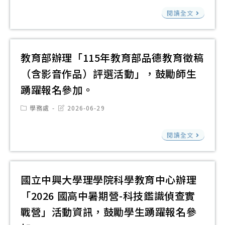
夢
modified:
務
選
臺
舉
閱讀全文
者
職
簡
北
辦
學
能
章
市
「
院
課
（
立
十
教育部辦理「115年教育部品德教育徵稿
─
程
積
第
五
實
（含影音作品）評選活動」，鼓勵師生
資
分
一
屆
境
訊
表
踴躍報名參加。
女
全
解
（
子
Post
Post
學務處
2026-06-29
國
謎
如
category:
last
高
modified:
大
暨
說
教
級
閱讀全文
專
抽
明
育
中
院
獎
部
學
校
活
辦
國立中興大學理學院科學教育中心辦理
（
盃
動
理
政
「2026 國高中暑期營-科技鑑識偵查實
原
歡
「1
學
創
戰營」活動資訊，鼓勵學生踴躍報名參
迎
年
科
桌