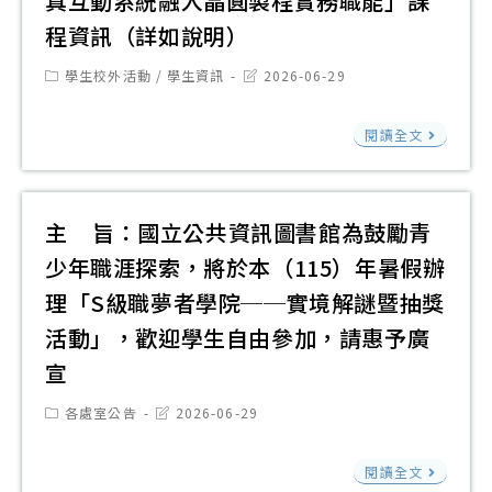
真互動系統融入晶圓製程實務職能」課
至
大
教
部
程資訊（詳如說明）
115
學
案
合
年
體
Post
Post
學生校外活動
/
學生資訊
2026-06-29
示
作
category:
last
7
驗
modified:
例
辦
月
國
營
閱讀全文
第
理
17
立
「
三
「A
日
臺
學
場
對
鼓
北
微
主 旨：國立公共資訊圖書館為鼓勵青
誰
於
勵
科
積
少年職涯探索，將於本（115）年暑假辦
的
勞
所
技
分
選
理「S級職夢者學院──實境解謎暨抽獎
工
屬
大
探
擇
勞
活動」，歡迎學生自由參加，請惠予廣
學
學
索
誰
動
宣
生
與
營
的
權
踴
正
「
Post
Post
各處室公告
2026-06-29
記
益
category:
last
躍
修
學
modified:
憶
之
主
報
科
程
閱讀全文
從
影