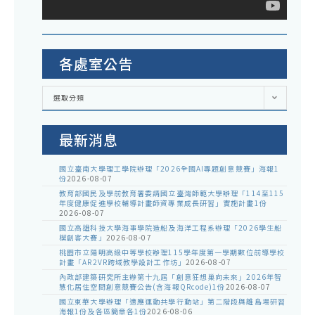
休
參
坊
資
加
遣
撫
各處室公告
卹
各
條
選取分類
處
室
例
公
告
最新消息
第
10
國立臺南大學理工學院辦理「2026全國AI專題創意競賽」海報1
條
份
2026-08-07
教育部國民及學前教育署委請國立臺灣師範大學辦理「114至115
第
年度健康促進學校輔導計畫師資專業成長研習」實施計畫1份
2026-08-07
3
國立高雄科技大學海事學院造船及海洋工程系辦理「2026學生船
項
模創客大賽」
2026-08-07
桃園市立陽明高級中等學校辦理115學年度第一學期數位前導學校
規
計畫「AR2VR跨域教學設計工作坊」
2026-08-07
定
內政部建築研究所主辦第十九屆「創意狂想巢向未來」2026年智
慧化居住空間創意競賽公告(含海報QRcode)1份
2026-08-07
解
國立東華大學辦理「適應運動共學行動站」第二階段與離島場研習
海報1份及各區簡章各1份
2026-08-06