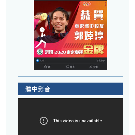
4
查
苑
物
項
實
辦
多
及
戰
理
樣
「
營
「
性
立
活
韻
設
學
動
新
計
校
資
聲
智
教
訊
202
慧
職
鼓
崑
研
員
勵
曲
習
個
學
體中影音
表
人
生
演
專
踴
藝
戶
躍
術
制
報
工
退
名
作