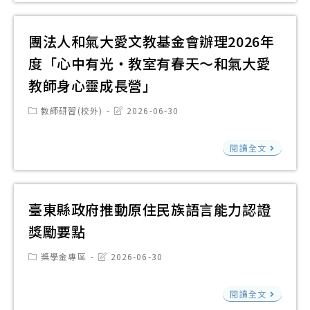
教
動
署
育
中
補
團法人和氣大愛文教基金會辦理2026年
傑
心
助
出
度「心中有光・教室有春天～和氣大愛
與
「1
貢
教師身心靈成長營」
高
上
獻
雄
半
Post
Post
教師研習(校外)
2026-06-30
獎
category:
last
市
年
modified:
活
團
立
高
閱讀全文
動
法
高
級
簡
人
雄
中
章
和
高
臺東縣政府推動原住民族語言能力認證
等
1
氣
級
學
獎勵要點
份
大
中
校
Post
Post
獎學金專區
2026-06-30
愛
學
編
category:
last
modified:
文
共
制
臺
閱讀全文
教
同
內