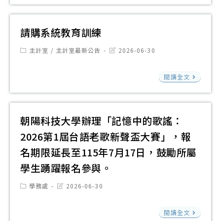
東
基
辦
教
縣
金
理
師
政
請購系統教育訓練
會
「1
參
府
辦
學
Post
Post
加
主計室
/
主計室最新公告
2026-06-30
推
category:
last
理
年
本
modified:
動
請
202
度
閱讀全文
土
原
購
年
自
語
住
系
度
然
能
民
統
「
領
朝陽科技大學辦理「記憶中的歌謠：
力
族
教
中
域
認
2026第1屆台語老歌新聲盃大賽」，報
語
育
有
探
證
名期限延長至115年7月17日，鼓勵所屬
言
訓
光
究
中
能
學生踴躍報名參與。
練
教
與
高
力
室
實
Post
Post
學務處
2026-06-30
級
認
category:
last
有
作
modified:
以
證
朝
春
閱讀全文
初
上