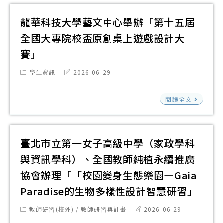
職
實
年
抉
材
涯
境
度
龍華科技大學藝文中心舉辦「第十五屆
擇
相
探
VR
國
全國大專院校盃原創桌上遊戲設計大
（
關
索
擬
立
附
資
賽」
將
真
高
件
訊
於
互
級
Post
Post
學生資訊
2026-06-29
請
category:
last
本
動
中
modified:
推
龍
（1
系
等
閱讀全文
廣
華
年
統
學
師
科
暑
融
校
生
技
假
入
臺北市立第一女子高級中學（家政學科
第
運
大
辦
晶
2
與資訊學科）、全國教師純植永續推廣
用
學
理
圓
次
協會辦理「「校園變身生態樂園—Gaia
藝
「S
製
校
Paradise的生物多樣性設計智慧研習」
文
級
程
長
中
Post
Post
教師研習(校外)
/
教師研習與計畫
2026-06-29
職
實
遴
category:
last
心