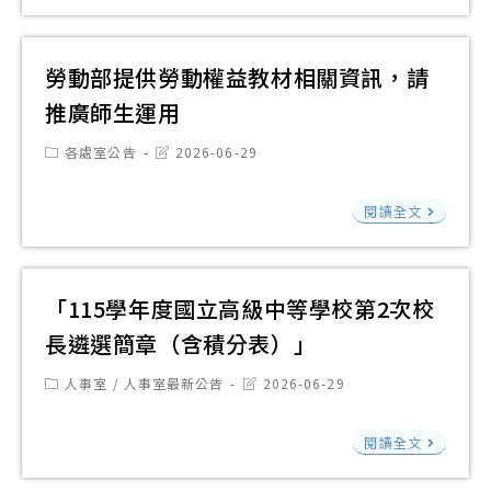
旨
名
技
式
SEL
響
國
參
大
設
面
研
立
與
學
計
勞動部提供勞動權益教材相關資訊，請
向
習
公
電
營
推廣師生運用
原
共
子
（
住
Post
Post
各處室公告
2026-06-29
資
工
語
category:
last
民
modified:
訊
程
授
族
勞
閱讀全文
圖
系
課
認
動
書
合
招
同
部
館
作
生
與
提
「115學年度國立高級中等學校第2次校
為
辦
簡
臺
供
長遴選簡章（含積分表）」
鼓
理
章
籍
勞
勵
115
1
Post
Post
人事室
/
人事室最新公告
2026-06-29
日
動
category:
last
青
年
份
modified:
本
權
少
「
「1
閱讀全文
兵
益
年
擬
學
的
教