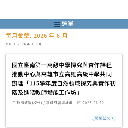
跳
轉
至
選單
主
每月彙整: 2026 年 6 月
要
內
首頁
>
2026 年
>
6 月
容
國立臺南第一高級中學探究與實作課程
推動中心與高雄市立高雄高級中學共同
辦理「115學年度自然領域探究與實作初
階及進階教師增能工作坊」
Post
Post
教師研習(校外)
/
教師研習與計畫
2026-06-30
category:
last
modified:
國
閱讀全文
立