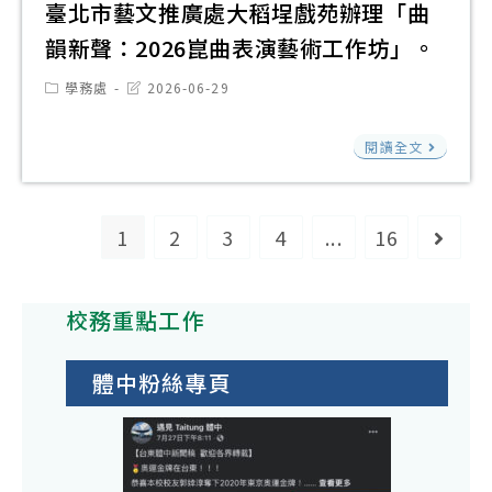
校
中
臺北市藝文推廣處大稻埕戲苑辦理「曲
活
會
教
心
動
韻新聲：2026崑曲表演藝術工作坊」。
辦
職
辦
鼓
理
Post
Post
學務處
2026-06-29
員
理
勵
category:
last
「
modified:
退
「20
師
臺
園
閱讀全文
休
國
生
北
變
資
高
踴
市
身
遣
中
躍
藝
1
2
3
4
...
16
生
Go to
撫
暑
報
文
態
卹
期
名
推
樂
條
營-
校務重點工作
參
廣
園
例
科
加
處
—
第
技
體中粉絲專頁
大
Gai
8
鑑
稻
Par
條
識
埕
的
第
偵
戲
生