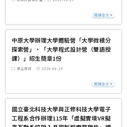
屆
category:
last
學
modified:
台
歷
教
閱讀全文
語
史
育
老
學
部
歌
科
公
中原大學辦理大學體驗營「大學微積分
新
中
民
探索營」、「大學程式設計營（雙語授
聲
心
與
盃
課）」招生簡章1份
參
社
大
與
Post
Post
學生資訊
2026-06-29
會
賽
category:
last
辦
modified:
學
報
中
理
閱讀全文
科
名
原
114
中
期
大
學
心
限
學
國立臺北科技大學與正修科技大學電子
年
與
延
辦
度
工程系合作辦理115年「虛擬實境VR擬
勞
長
理
SEL
動