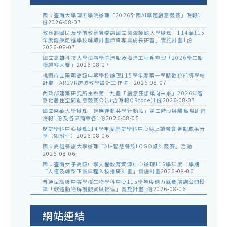
以
國立臺南大學理工學院辦理「2026全國AI專題創意競賽」海報1
臺
份
2026-08-07
教
教育部國民及學前教育署委請國立臺灣師範大學辦理「114至115
年度健康促進學校輔導計畫師資專業成長研習」實施計畫1份
國
2026-08-07
國立高雄科技大學海事學院造船及海洋工程系辦理「2026學生船
署
模創客大賽」
2026-08-07
高
桃園市立陽明高級中等學校辦理115學年度第一學期數位前導學校
計畫「AR2VR跨域教學設計工作坊」
2026-08-07
字
內政部建築研究所主辦第十九屆「創意狂想巢向未來」2026年智
慧化居住空間創意競賽公告(含海報QRcode)1份
2026-08-07
第
國立東華大學辦理「適應運動共學行動站」第二階段與離島場研習
115
海報1份及各區簡章各1份
2026-08-06
歷史學科中心辦理114學年度歷史學科中心線上讀書會暑期成果分
號
享（如附件）
2026-08-06
令
國立高雄餐旅大學辦理「AI+智慧餐飲LOGO設計競賽」活動
2026-08-06
修
國立臺南女子高級中學人權教育資源中心辦理115學年度上學期
「人權及轉型正義課程入校推廣計畫」實施計畫
2026-08-06
正
普通型高級中等學校生物學科中心115學年度能力競賽培訓公開授
發
課「軟體動物解剖觀察與推理」實施計畫1份
2026-08-06
布
網站連結
名