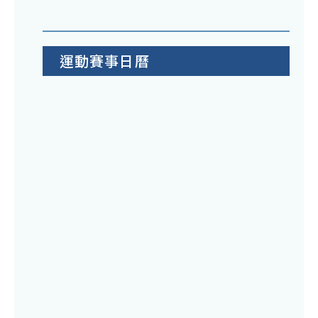
稱
並
修
運動賽事日曆
正
為
「
育
部
主
管
高
級
中
等
學
校