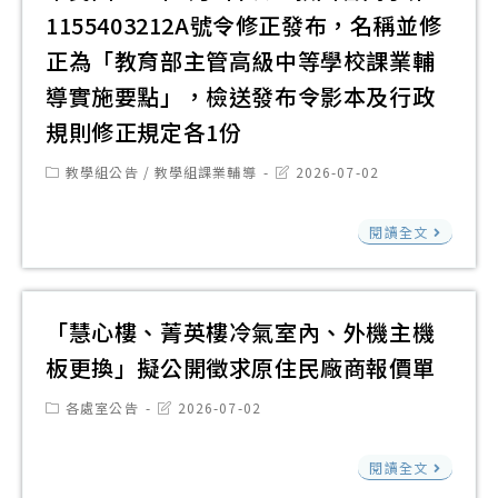
師
全
特
動
1155403212A號令修正發布，名稱並修
『A
（M
國
輯
方
賦
正為「教育部主管高級中等學校課業輔
線
教
Uni
案
能
上
導實施要點」，檢送發布令影本及行政
師
Pilo
及
之
課
規則修正規定各1份
在
領
教
綠
程
職
航
Post
Post
教學組公告
/
教學組課業輔導
2026-07-02
師
色
即
category:
last
進
站
與
modified:
技
日
修
「
─
閱讀全文
學
能
起
資
級
大
生
與
開
訊
中
學
多
情
放
網
等
微
「慧心樓、菁英樓冷氣室內、外機主機
元
緒
報
及
學
旅
相
板更換」擬公開徵求原住民廠商報價單
韌
名
教
校
與
關
性
Post
Post
各處室公告
2026-07-02
育
課
學
活
category:
last
人
部
業
modified:
系
動
才
「
閱讀全文
「
輔
初
計
培
心