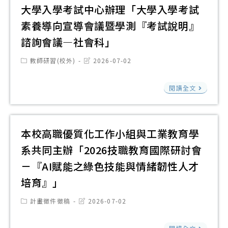
辦
補
大學入學考試中心辦理「大學入學考試
逾
「20
助
素養導向宣導會議暨學測『考試說明』
200
暑
師
門
諮詢會議—社會科」
期
資
線
一
培
Post
Post
教師研習(校外)
2026-07-02
上
category:
last
日
育
modified:
課
醫
大
之
閱讀全文
程
藥
學
大
供
暨
入
學
高
應
學
開
本校高職優質化工作小組與工業教育學
中
用
考
設
系共同主辦「2026技職教育國際研討會
生
化
試
「1
－『AI賦能之綠色技能與情緒韌性人才
自
學
中
年
培育』」
主
系
心
教
學
體
辦
Post
Post
計畫徵件徵稿
2026-07-02
師
category:
last
習
驗
理
在
modified:
並
本