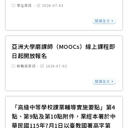
測
暑
「1
Post
Post
學生資訊
2026-07-02
有
系
『
期
category:
last
學
興
共
modified:
試
開
中
年
閱讀全文
趣
同
說
課
國
度
之
主
明
相
文
國
學
辦
諮
關
化
民
亞洲大學磨課師（MOOCs）線上課程即
生
「20
詢
開
大
中
報
技
日起開放報名
會
班
學
小
名
職
議
資
Post
Post
教職員資訊
2026-07-02
「
學
教
category:
last
—
訊
鮮
modified:
本
育
社
亞
可
閱讀全文
人
土
國
會
洲
至
學
教
際
科
大
各
堂
育
研
學
校
「高級中等學校課業輔導實施要點」第4
FM
整
討
磨
官
暑
點、第9點及第10點附件，業經本署於中
體
會
課
網
期
華民國115年7月1日以臺教國署高字第
推
－