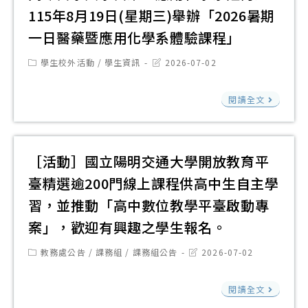
115
115年8月19日(星期三)舉辦「2026暑期
年
一日醫藥暨應用化學系體驗課程」
全
國
Post
Post
學生校外活動
/
學生資訊
2026-07-02
category:
last
語
modified:
高
文
閱讀全文
雄
競
醫
賽
學
網
［活動］國立陽明交通大學開放教育平
大
站
臺精選逾200門線上課程供高中生自主學
學
及
習，並推動「高中數位教學平臺啟動專
醫
第
案」，歡迎有興趣之學生報名。
藥
一
暨
Post
Post
教務處公告
/
課務組
/
課務組公告
2026-07-02
階
category:
last
應
段
modified:
［
用
閱讀全文
命
動