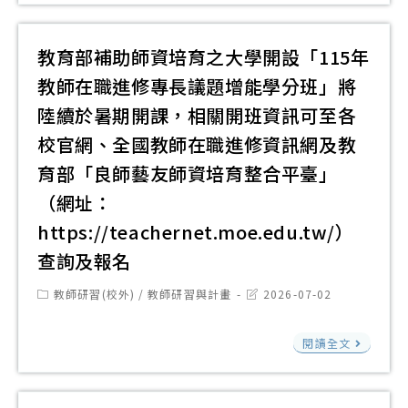
化
題
國
學
公
立
系
教育部補助師資培育之大學開設「115年
告
陽
謹
教師在職進修專長議題增能學分班」將
明
訂
陸續於暑期開課，相關開班資訊可至各
交
於
校官網、全國教師在職進修資訊網及教
通
115
育部「良師藝友師資培育整合平臺」
大
年
學
（網址：
8
開
月
https://teachernet.moe.edu.tw/）
放
19
查詢及報名
教
日
Post
Post
教師研習(校外)
/
教師研習與計畫
2026-07-02
育
(星
category:
last
modified:
平
期
教
閱讀全文
臺
三)
育
精
舉
部
選