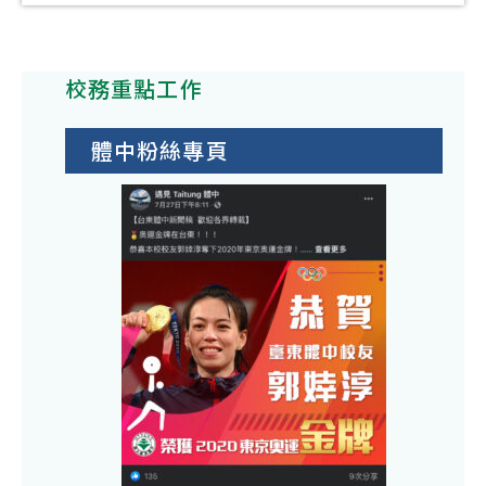
師
導
探
畫
育
樓
藝
實
全
－
菁
友
施
台
子
英
校務重點工作
師
要
一
計
樓
資
點
日
畫
冷
體中粉絲專頁
培
第
體
2-
氣
育
4
驗
3-
室
整
點
課
3
內
合
第
程
原
外
平
9
資
住
機
臺
點
訊
民
主
（
及
語
機
址
第
認
板
htt
10
證
更
查
點
加
換
詢
附
強
擬