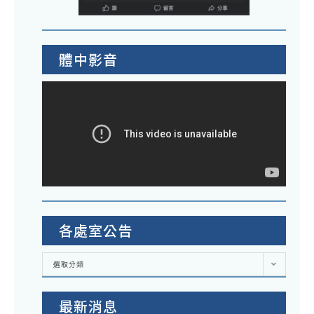
及
件
班
公
報
業
研
開
名
經
習
徵
體中影音
本
實
求
署
施
原
於
計
住
中
畫
民
華
1
廠
民
份
商
國
報
115
價
年
各處室公告
單
7
各
月
選取分類
處
室
1
公
告
日
最新消息