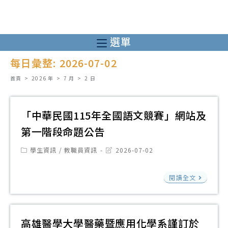
跳
轉
至
選單
主
每日彙整: 2026-07-02
要
內
首頁
>
2026 年
>
7 月
>
2 日
容
「中華民國115年全國語文競賽」網站及
第一階段命題公告
Post
Post
學生資訊
/
教職員資訊
2026-07-02
category:
last
modified:
「
閱讀全文
華
民
國
高雄醫學大學醫藥暨應用化學系謹訂於