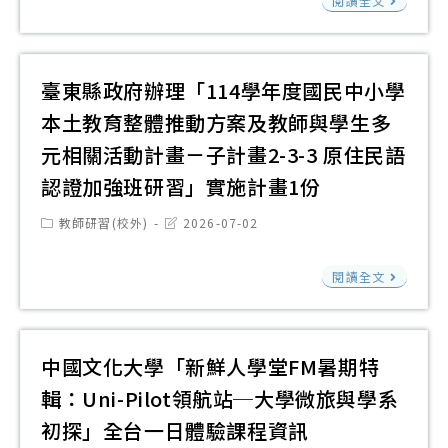
課
「
閱讀全文
職
推
校
程
學
進
動
高
入
修
「
職
學
臺東縣政府辦理「114學年度國民中小學
專
中
優
考
長
本土教育整體推動方案及教師與學生多
數
質
試
議
元相關活動計畫－子計畫2-3-3 原住民語
位
化
素
題
認證加強班研習」實施計畫1份
教
工
養
增
學
作
導
Post
Post
教師研習(校外)
2026-07-02
能
category:
last
平
小
向
modified:
學
臺
臺
組
宣
閱讀全文
分
東
啟
與
導
班
縣
動
工
會
將
政
專
業
議
中國文化大學「新鮮人學堂FM暑期特
陸
府
案
教
暨
輯：Uni-Pilot領航站─大學微旅與學系
續
辦
歡
育
學
於
初探」全台一日體驗課程資訊
理
迎
學