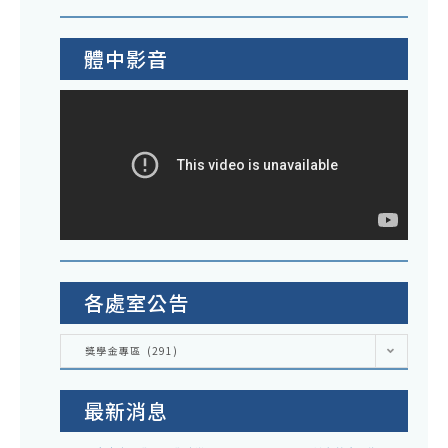
學
金
體中影音
各處室公告
各
獎學金專區 (291)
處
室
公
告
最新消息