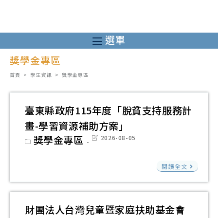
跳
轉
至
選單
主
獎學金專區
要
內
首頁
>
學生資訊
>
獎學金專區
容
臺東縣政府115年度「脫貧支持服務計
畫-學習資源補助方案」
Post
獎學金專區
Post
2026-08-05
category:
last
modified:
臺
閱讀全文
東
縣
政
財團法人台灣兒童暨家庭扶助基金會