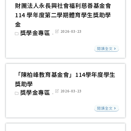
地
女
財團法人永長興社會福利慈善基金會
會
銀
獎
114 學年度第二學期體育學生獎助學
115
行
助
年
金
受
學
度
Post
獎學金專區
Post
2026-03-23
託
category:
last
金
中
modified:
管
財
華
閱讀全文
理
團
嘉
吳
法
新
金
人
體
「陳柏峰教育基金會」114學年度學生
玉
永
育
獎助學
吳
長
獎
Post
獎學金專區
Post
2026-03-23
陳
興
category:
last
學
modified:
金
社
金
「
桂
閱讀全文
會
柏
教
福
峰
育
利