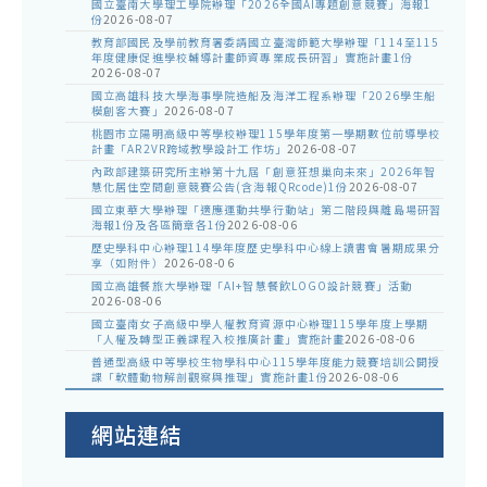
國立臺南大學理工學院辦理「2026全國AI專題創意競賽」海報1
份
2026-08-07
教育部國民及學前教育署委請國立臺灣師範大學辦理「114至115
年度健康促進學校輔導計畫師資專業成長研習」實施計畫1份
2026-08-07
國立高雄科技大學海事學院造船及海洋工程系辦理「2026學生船
模創客大賽」
2026-08-07
桃園市立陽明高級中等學校辦理115學年度第一學期數位前導學校
計畫「AR2VR跨域教學設計工作坊」
2026-08-07
內政部建築研究所主辦第十九屆「創意狂想巢向未來」2026年智
慧化居住空間創意競賽公告(含海報QRcode)1份
2026-08-07
國立東華大學辦理「適應運動共學行動站」第二階段與離島場研習
海報1份及各區簡章各1份
2026-08-06
歷史學科中心辦理114學年度歷史學科中心線上讀書會暑期成果分
享（如附件）
2026-08-06
國立高雄餐旅大學辦理「AI+智慧餐飲LOGO設計競賽」活動
2026-08-06
國立臺南女子高級中學人權教育資源中心辦理115學年度上學期
「人權及轉型正義課程入校推廣計畫」實施計畫
2026-08-06
普通型高級中等學校生物學科中心115學年度能力競賽培訓公開授
課「軟體動物解剖觀察與推理」實施計畫1份
2026-08-06
網站連結