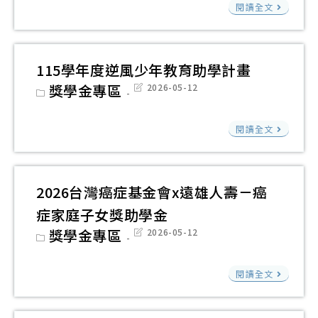
財
閱讀全文
會
顏
團
「
基
法
臟
金
人
115學年度逆風少年教育助學計畫
病
會
普
Post
獎學金專區
Post
2026-05-12
童
辦
category:
last
仁
modified:
獎
理
青
115
勵
閱讀全文
「1
年
學
學
年
關
年
金
得
懷
度
2026台灣癌症基金會x遠雄人壽－癌
福
基
逆
症家庭子女獎助學金
獎
金
風
Post
獎學金專區
Post
2026-05-12
助
會
少
category:
last
modified:
學
「
年
202
金
閱讀全文
手
教
台
拉
育
灣