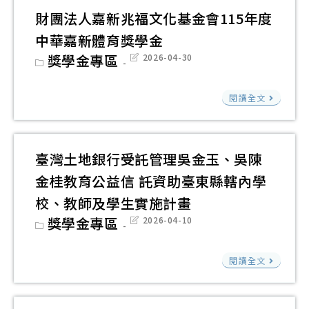
小
助
癌
財團法人嘉新兆福文化基金會115年度
手
學
症
中華嘉新體育獎學金
育
計
基
Post
獎學金專區
Post
2026-04-30
成
畫
金
category:
last
modified:
計
會
財
畫
閱讀全文
x
團
遠
法
雄
人
臺灣土地銀行受託管理吳金玉、吳陳
人
嘉
金桂教育公益信 託資助臺東縣轄內學
壽
新
校、教師及學生實施計畫
－
兆
Post
獎學金專區
Post
2026-04-10
癌
福
category:
last
modified:
症
文
臺
家
閱讀全文
化
灣
庭
基
土
子
金