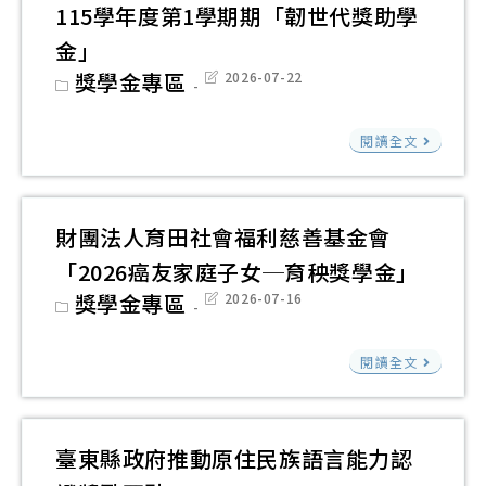
府
115學年度第1學期期「韌世代獎助學
115
金」
年
Post
獎學金專區
Post
2026-07-22
度
category:
last
modified:
「
財
閱讀全文
貧
團
支
法
持
人
財團法人育田社會福利慈善基金會
服
台
「2026癌友家庭子女─育秧獎學金」
務
灣
Post
獎學金專區
Post
2026-07-16
計
兒
category:
last
modified:
畫-
童
財
學
閱讀全文
暨
團
習
家
法
資
庭
人
源
臺東縣政府推動原住民族語言能力認
扶
育