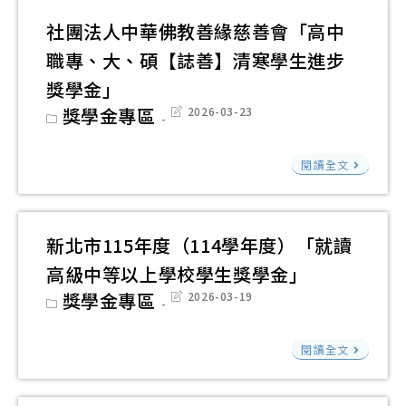
學
系
生
「
社團法人中華佛教善緣慈善會「高中
生
系
獎
東
實
職專、大、碩【誌善】清寒學生進步
友
助
縣
施
會
獎學金」
學
推
計
「
Post
獎學金專區
Post
2026-03-23
金
動
category:
last
畫
念
modified:
高
社
濠
閱讀全文
科
團
校
技
法
友
產
人
清
新北市115年度（114學年度）「就讀
業
中
寒
高級中等以上學校學生獎學金」
人
華
優
Post
獎學金專區
Post
2026-03-19
才
佛
category:
last
秀
modified:
培
教
學
新
育
閱讀全文
善
生
北
修
緣
入
市
正