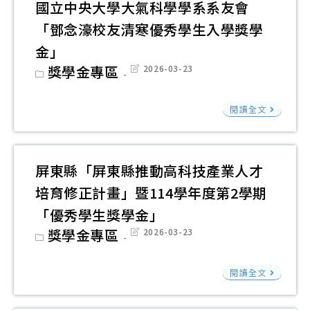
教
公
國立中央大學大氣科學學系系友會
慈
育
益
「鄧念濠校友清寒優秀學生入學獎學
善
基
信
金」
基
金
託
Post
獎學金專區
Post
2026-03-23
金
會
category:
last
資
modified:
會
114
助
國
114
閱讀全文
學
臺
立
學
年
東
中
年
度
縣
央
度
屏東縣「屏東縣推動高科技產業人才
學
轄
大
第
培育修正計畫」暨114學年度第2學期
生
內
學
二
獎
「優秀學生獎學金」
學
大
學
助
Post
獎學金專區
Post
2026-03-23
校
氣
category:
last
期
學
modified:
教
科
體
屏
閱讀全文
師
學
育
東
及
學
學
縣