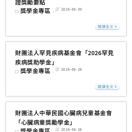
補
證獎勵要點
助
田
助
Post
獎學金專區
Post
2026-06-30
基
社
category:
last
方
modified:
金
會
案
臺
閱讀全文
會
福
東
115
利
縣
學
慈
政
財團法人罕見疾病基金會「2026罕見
年
善
府
度
疾病獎助學金」
基
推
第
Post
獎學金專區
Post
2026-06-26
金
動
category:
last
1
modified:
會
原
財
學
閱讀全文
「20
住
團
期
癌
民
法
期
友
族
人
「
財團法人中華民國心臟病兒童基金會
家
語
罕
世
庭
「心臟病童獎勵學金」
言
見
代
子
Post
獎學金專區
Post
2026-06-26