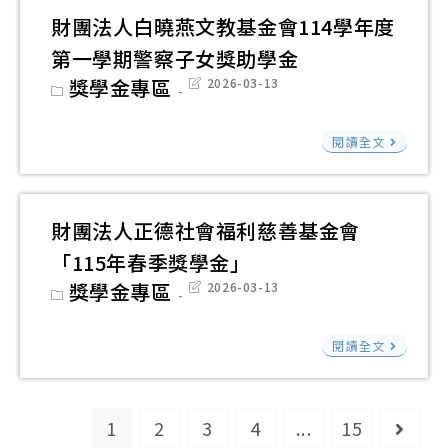
慈
學
115
計
財團法人白曉燕文教基金會114學年度
善
獎
年
畫
第一學期警察子女獎助學金
會
學
度
暨
Post
獎學金專區
Post
2026-03-13
「
金
（1
category:
last
114
modified:
中
學
學
財
閱讀全文
職
年
年
團
專
度
度
法
大
「
第
人
財團法人正德社會福利慈善基金會
碩
讀
2
白
【
「115年春季獎學金」
高
學
曉
善
Post
獎學金專區
Post
2026-03-13
級
期
燕
category:
last
清
modified:
中
「
文
財
寒
閱讀全文
等
秀
教
團
學
以
學
基
法
生
上
生
金
人
1
2
3
4
...
15
進
Go to
學
獎
會