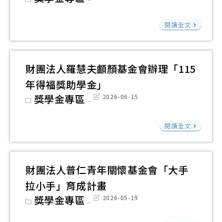
能
疾
category:
last
獎
女
modified:
力
病
助
財
─
閱讀全文
認
基
學
團
育
證
金
金
法
秧
獎
會
人
獎
財團法人羅慧夫顱顏基金會辦理「115
勵
「20
中
學
要
年得福獎助學金」
罕
華
金
點
Post
獎學金專區
Post
2026-06-15
見
民
category:
last
modified:
疾
國
財
閱讀全文
病
心
團
獎
臟
法
助
病
人
財團法人普仁青年關懷基金會「大手
學
兒
羅
金
拉小手」育成計畫
童
慧
Post
獎學金專區
Post
2026-05-19
基
夫
category:
last
modified:
金
顱