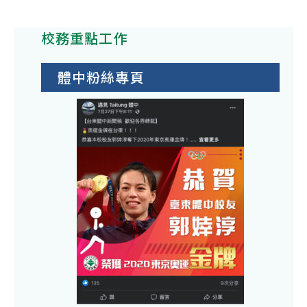
正
步
校
學
114
德
獎
學
金
學
校務重點工作
社
學
生
年
會
金
獎
度
體中粉絲專頁
福
學
第
利
金
一
慈
學
善
期
基
警
金
察
會
子
「1
女
年
獎
春
助
季
學
獎
金