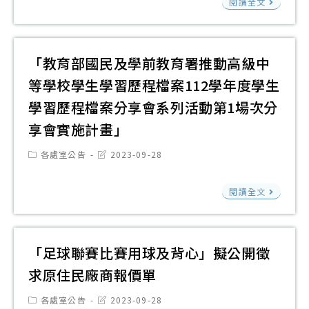
二
閱讀全文
習
湖
年
歷
高
課
程
中
「教育部國民及學前教育署推動高級中
綱
檔
辦
原
等學校學生學習歷程檔案112學年度學生
案
理
住
自
學習歷程檔案分享會系列活動第1場次分
教
民
述
享會實施計畫」
育
族
競
部
Post
Post
各處室公告
2023-09-28
相
賽
category:
last
高
modified:
關
競
「
中
閱讀全文
學
賽
育
優
習
辦
部
質
內
法
國
化
「足球聯賽比賽用球及背心」擬公開徵
容
詳
民
輔
求原住民廠商報價單
諮
如
及
助
詢
附
Post
Post
各處室公告
2023-09-28
學
方