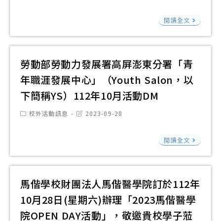
category:
last
宣
件
modified:
前
案
導
「
請
閱讀全文
教
及
講
球
師
育
前
座
聯
生
署
導
舉
賽
踴
勞動部勞動力發展署高屏澎東分署「青
推
學
辦
比
躍
年職涯發展中心」（Youth Salon，以
動
校
日
賽
參
高
下簡稱YS）112年10月活動DM
「
期
用
加
級
大
為
球
Post
Post
校外活動訊息
2023-09-28
中
category:
last
主
假
及
modified:
等
題
勞
日
背
閱讀全文
學
分
動
且
心
校
享
部
為
擬
學
會-
勞
線
馬偕學校財團法人馬偕醫學院訂於112年
公
生
媒
動
上
開
10月28日(星期六)辦理「2023馬偕醫學
學
體
力
課
徵
院OPEN DAY活動」，敬邀貴校學子蒞
習
識
發