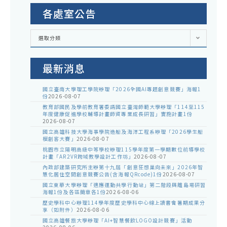
科
科
各處室公告
各
選取分類
處
室
公
告
最新消息
國立臺南大學理工學院辦理「2026全國AI專題創意競賽」海報1
份
2026-08-07
教育部國民及學前教育署委請國立臺灣師範大學辦理「114至115
年度健康促進學校輔導計畫師資專業成長研習」實施計畫1份
2026-08-07
國立高雄科技大學海事學院造船及海洋工程系辦理「2026學生船
模創客大賽」
2026-08-07
桃園市立陽明高級中等學校辦理115學年度第一學期數位前導學校
計畫「AR2VR跨域教學設計工作坊」
2026-08-07
內政部建築研究所主辦第十九屆「創意狂想巢向未來」2026年智
慧化居住空間創意競賽公告(含海報QRcode)1份
2026-08-07
國立東華大學辦理「適應運動共學行動站」第二階段與離島場研習
海報1份及各區簡章各1份
2026-08-06
歷史學科中心辦理114學年度歷史學科中心線上讀書會暑期成果分
享（如附件）
2026-08-06
國立高雄餐旅大學辦理「AI+智慧餐飲LOGO設計競賽」活動