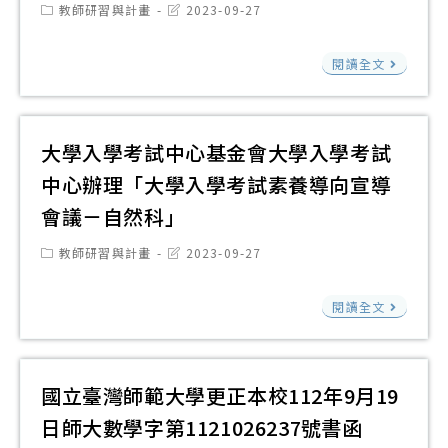
推
Post
Post
學
教師研習與計畫
2023-09-27
新
驗
category:
last
行
現
興
modified:
計
財
暨
閱讀全文
職
科
畫
團
「
教
技
撰
法
說
師
發
寫
人
大學入學考試中心基金會大學入學考試
稅
完
展
工
大
有
成
座
中心辦理「大學入學考試素養導向宣導
作
學
理
閩
談
會議－自然科」
坊
入
Pod
南
會
學
Post
Post
教師研習與計畫
2023-09-27
任
語/
暨
category:
last
考
modified:
你
客
新
大
試
閱讀全文
秀
語
興
學
中
徵
語
科
入
心
稿
言
技
學
國立臺灣師範大學更正本校112年9月19
基
活
能
工
考
金
日師大數學字第1121026237號書函
動
力
作
試