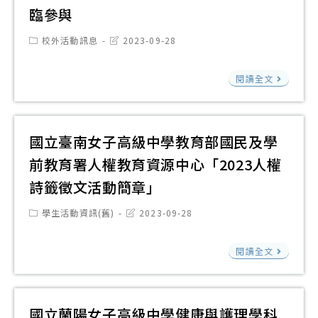
程
求
臨參與
歷
讀/
展
涉
原
程
素
署
Post
Post
校外活動訊息
2023-09-28
及
住
category:
last
檔
養
高
modified:
價
民
案
馬
第
屏
閱讀全文
別
廠
112
偕
一
澎
及
商
學
學
次
東
差
報
年
校
線
分
國立臺南女子高級中學教育部國民及學
旅
價
度
財
上
署
前教育署人權教育資源中心「2023人權
費
單
學
團
分
「
詩籤徵文活動簡章」
生
法
享
年
學
人
Post
Post
學生活動資訊(舊)
2023-09-28
會
職
category:
last
習
馬
modified:
涯
國
歷
偕
閱讀全文
發
立
程
醫
展
臺
檔
學
中
南
案
國立蘭陽女子高級中學健康與護理學科
院
心