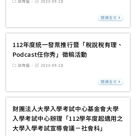
Post
Post
訓育組
2023-09-28
及
高
category:
last
年
modified:
學
中
度
112
閱讀全文
前
優
高
1
教
質
級
疫
育
化
中
後
112年度統一發票推行暨「稅說稅有理、
署
及
等
就
Podcast任你秀」徵稿活動
辦
前
學
學
理
導
Post
Post
訓育組
2023-09-28
校
貸
category:
last
「1
學
全
modified:
款
112
學
校
閱讀全文
部
補
年
年
計
或
助
度
度
畫
部
方
統
國
八
財團法人大學入學考試中心基金會大學
分
案
一
民
大
班
入學考試中心辦理「112學年度起適用之
發
中
議
級
大學入學考試宣導會議－社會科」
票
小
題-
實