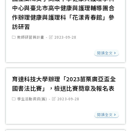
女
分
訂
中心與臺北市高中健康與護理輔導團合
（Yo
子
享
於
Sal
作辦理健康與護理科「花漾青春館」參
高
會
112
以
訪研習
級
系
年
下
中
Post
Post
教師研習與計畫
2023-09-28
列
10
簡
category:
last
學
modified:
活
月
稱
國
教
閱讀全文
動
28
YS
立
育
第
日
112
蘭
部
1
(星
年
陽
國
育達科技大學辦理「2023苗栗廣亞盃全
場
期
10
女
民
國書法比賽」，檢送比賽簡章及報名表
次
六)
月
子
及
分
辦
活
Post
Post
學生活動資訊(舊)
2023-09-28
高
學
category:
last
享
理
動
modified:
級
前
會
「20
育
DM
閱讀全文
中
教
實
馬
達
學
育
施
偕
科