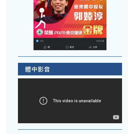
適
9
之
學
用
月
各
入
之
19
項
學
大
日
語
考
學
師
言
試
入
大
能
素
學
數
力
養
考
學
認
導
試
體中影音
字
證
向
宣
第
考
宣
導
112
試
導
會
號
報
會
議
書
名
議
－
函
費
－
社
上
自
會
限
然