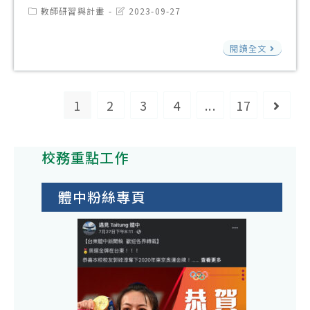
會
認
坊
Post
Post
教師研習與計畫
2023-09-27
中
大
category:
last
證
modified:
心
學
國
中
閱讀全文
基
入
立
高
金
學
臺
級
會
考
灣
1
2
3
4
...
17
Go to
以
大
試
師
上
學
中
範
考
入
校務重點工作
心
大
試
學
辦
學
報
考
理
體中粉絲專頁
更
名
試
「1
正
費
中
學
本
補
心
年
校
助
辦
度
112
計
理
起
年
畫
「