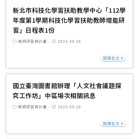
健
署
計
醫
技
新北市科技化學習扶助教學中心「112學
康
人
畫
學
大
年度第1學期科技化學習扶助教師增能研
與
權
院
學
護
習」日程表1份
教
OP
辦
理
育
DAY
理
Post
Post
教師研習與計畫
2023-09-28
學
category:
last
資
活
「20
modified:
科
源
新
動
苗
閱讀全文
中
中
北
敬
栗
心
心
市
邀
廣
與
「20
科
貴
國立臺灣圖書館辦理「人文社會議題探
亞
臺
人
技
校
盃
究工作坊」中區場次相關訊息
北
權
化
學
全
市
Post
Post
教師研習與計畫
2023-09-28
詩
學
子
國
category:
last
高
籤
modified:
習
蒞
書
國
中
閱讀全文
徵
扶
臨
法
立
健
文
助
參
比