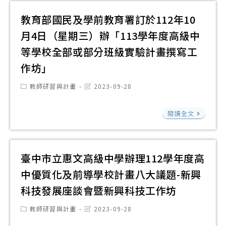
臺
康
活
教
與
賽
灣
與
教育部國民及學前教育署訂於112年10
動
學
檢
圖
護
簡
月4日（星期三）辦「113學年度高級中
中
送
書
理
章
心
等學校全部或部分班級實驗計畫撰寫工
比
館
輔
「1
作坊」
賽
辦
導
學
簡
理
Post
Post
教師研習與計畫
2023-09-28
團
年
category:
last
章
「
合
modified:
度
及
教
文
閱讀全文
作
第
報
育
社
辦
1
名
部
會
理
學
表
國
議
臺中市立惠文高級中學辦理112學年度高
健
期
民
題
康
中優質化及前導學校計畫八大議題-新興
科
及
探
與
科技發展座談會暨新興科技工作坊
技
學
究
護
化
前
Post
Post
教師研習與計畫
2023-09-28
工
理
category:
last
學
教
modified: