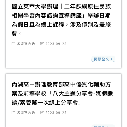
經
國立東華大學辦理十二年課綱原住民族
科
相關學習內容諮詢宣導講座」舉辦日期
技
為假日且為線上課程，涉及價別及差旅
大
費。
學
辦
Post
Post
各處室公告
2023-09-28
category:
last
理
modified:
國
202
閱讀全文
立
年
東
全
華
國
內湖高中辦理教育部高中優質化輔助方
大
高
案及前導學校「八大主題分享會-媒體識
學
中
讀/素養第一次線上分享會」
辦
職
理
Post
Post
各處室公告
2023-09-28
生
category:
last
十
modified:
學
內