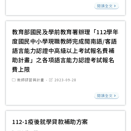
作
科
習
臺
育
閱讀全文
坊
「
扶
中
署
中
漾
助
市
訂
區
青
教
立
教育部國民及學前教育署辦理「112學年
於
場
春
師
惠
112
度國民中小學現職教師完成閩南語/客語
次
館
增
文
年
相
語言能力認證中高級以上考試報名費補
參
能
高
10
關
助計畫」之各項語言能力認證考試報名
訪
研
級
月
訊
研
費上限
習
中
4
息
習
日
學
日
Post
Post
教師研習與計畫
2023-09-28
category:
last
程
辦
（
modified:
表
教
理
閱讀全文
期
1
育
112
三
份
部
學
辦
國
年
112-1疫後就學貸款補助方案
「1
民
度
學