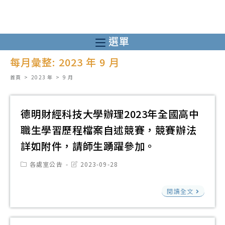
跳
轉
至
選單
主
每月彙整: 2023 年 9 月
要
內
首頁
>
2023 年
>
9 月
容
德明財經科技大學辦理2023年全國高中
職生學習歷程檔案自述競賽，競賽辦法
詳如附件，請師生踴躍參加。
Post
Post
各處室公告
2023-09-28
category:
last
modified:
德
閱讀全文
明
財