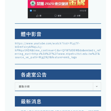
體中影音
https://www.youtube.com/watch?list=PLyj7F-
blDmYxiryAPAqLJLj-
hPMqaUKDK&time_continue=1&v=QFWTd08M8do&embeds_ref
erring_euri=https%3A%2F%2Fwww.ntpehs.ttct.edu.tw%2F&
source_ve_path=Mjg2NjY&feature=emb_logo
各處室公告
各
選取分類
處
室
公
告
最新消息