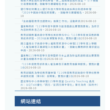
銘傳大學金融科技學院辦理「第二屆銘傳金融科技盃 － ETF模擬
交易實戰競賽」鼓勵學生踴躍報名參加。
2026-08-10
健行學校財團法人健行科技大學財務金融系與台新證券辦理
「2026全國高中職投資競賽」，鼓勵學生踴躍報名。
2026-08-
10
『金融基礎教育主題教材』推廣工作坊」活動資訊
2026-08-10
臺東縣政府「115學年度全國學生創意戲劇比賽實施要點」及修正
內容對照表各乙份。
2026-08-10
教育部國教署高級中等學校美術學科中心「115學年度東區教師專
業成長研習－2026台東博覽會參訪」實施計畫1份
2026-08-10
國立臺南女子高級中學人權教育資源中心辦理115學年度上學期
「人權及轉型正義課程入校推廣計畫」，鼓勵社團教師依需求提出
申請。
2026-08-10
臺東縣115學年度學生音樂暨師生本土語及新住民語歌謠比賽實施
計畫及相關表件各1份
2026-08-10
「115年度教育部表揚人權及轉型正義教育推展貢獻獎」實施計畫
1份
2026-08-10
教育部國民及學前教育署辦理「116年度教育部高級中等學校教學
卓越獎初選（第6區）說明會」實施計畫1份
2026-08-10
歷史學科中心參與辦理115學年度當 Quality Teaching 遇見
AI：以QTxAI優化「西方／反西方與全球化」單元為例（如附件）
2026-08-10
網站連結