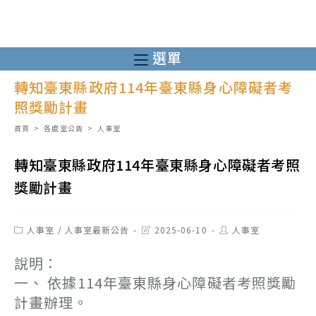
跳
轉
至
選單
主
轉知臺東縣政府114年臺東縣身心障礙者考
要
照獎勵計畫
內
容
首頁
>
各處室公告
>
人事室
轉知臺東縣政府114年臺東縣身心障礙者考照
獎勵計畫
Post
Post
Post
人事室
/
人事室最新公告
2025-06-10
人事室
category:
last
author:
modified:
說明：
一、 依據114年臺東縣身心障礙者考照獎勵
計畫辦理。