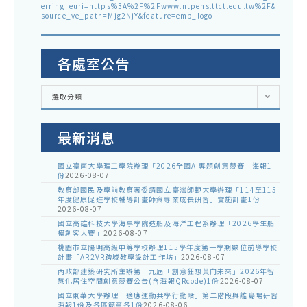
erring_euri=https%3A%2F%2Fwww.ntpehs.ttct.edu.tw%2F&
source_ve_path=Mjg2NjY&feature=emb_logo
各處室公告
各
選取分類
處
室
公
告
最新消息
國立臺南大學理工學院辦理「2026全國AI專題創意競賽」海報1
份
2026-08-07
教育部國民及學前教育署委請國立臺灣師範大學辦理「114至115
年度健康促進學校輔導計畫師資專業成長研習」實施計畫1份
2026-08-07
國立高雄科技大學海事學院造船及海洋工程系辦理「2026學生船
模創客大賽」
2026-08-07
桃園市立陽明高級中等學校辦理115學年度第一學期數位前導學校
計畫「AR2VR跨域教學設計工作坊」
2026-08-07
內政部建築研究所主辦第十九屆「創意狂想巢向未來」2026年智
慧化居住空間創意競賽公告(含海報QRcode)1份
2026-08-07
國立東華大學辦理「適應運動共學行動站」第二階段與離島場研習
海報1份及各區簡章各1份
2026-08-06