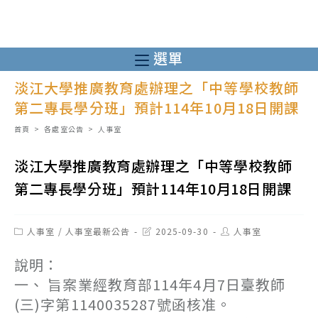
跳
轉
至
選單
主
淡江大學推廣教育處辦理之「中等學校教師
要
第二專長學分班」預計114年10月18日開課
內
容
首頁
>
各處室公告
>
人事室
淡江大學推廣教育處辦理之「中等學校教師
第二專長學分班」預計114年10月18日開課
Post
Post
Post
人事室
/
人事室最新公告
2025-09-30
人事室
category:
last
author:
modified:
說明：
一、 旨案業經教育部114年4月7日臺教師
(三)字第1140035287號函核准。