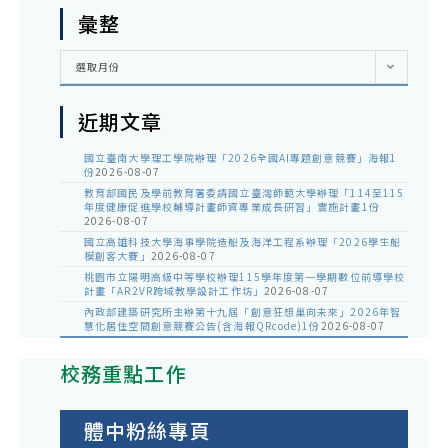
彙整
彙
選取月份
整
近期文章
國立臺南大學理工學院辦理「2026全國AI專題創意競賽」海報1
份
2026-08-07
教育部國民及學前教育署委請國立臺灣師範大學辦理「114至115
年度健康促進學校輔導計畫師資專業成長研習」實施計畫1份
2026-08-07
國立高雄科技大學海事學院造船及海洋工程系辦理「2026學生船
模創客大賽」
2026-08-07
桃園市立陽明高級中等學校辦理115學年度第一學期數位前導學校
計畫「AR2VR跨域教學設計工作坊」
2026-08-07
內政部建築研究所主辦第十九屆「創意狂想巢向未來」2026年智
慧化居住空間創意競賽公告(含海報QRcode)1份
2026-08-07
校務重點工作
體中粉絲專頁