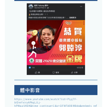
體中影音
https://www.youtube.com/watch?list=PLyj7F-
blDmYxiryAPAqLJLj-
hPMqaUKDK&time_continue=1&v=QFWTd08M8do&embeds_ref