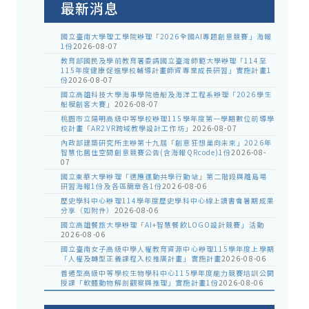
最新消息
國立臺南大學理工學院辦理「2026全國AI專題創意競賽」海報
1份
2026-08-07
教育部國民及學前教育署委請國立臺灣師範大學辦理「114至
115年度健康促進學校輔導計畫師資專業成長研習」實施計畫1
份
2026-08-07
國立高雄科技大學海事學院造船及海洋工程系辦理「2026學生
船模創客大賽」
2026-08-07
桃園市立陽明高級中等學校辦理115學年度第一學期數位前導學
校計畫「AR2VR跨域教學設計工作坊」
2026-08-07
內政部建築研究所主辦第十九屆「創意狂想巢向未來」2026年
智慧化居住空間創意競賽公告(含海報QRcode)1份
2026-08-
07
國立東華大學辦理「適應運動共學行動站」第二階段與離島場
研習海報1份及各區簡章各1份
2026-08-06
歷史學科中心辦理114學年度歷史學科中心線上讀書會暑期成果
分享（如附件）
2026-08-06
國立高雄餐旅大學辦理「AI+智慧餐飲LOGO設計競賽」活動
2026-08-06
國立臺南女子高級中學人權教育資源中心辦理115學年度上學期
「人權及轉型正義課程入校推廣計畫」實施計畫
2026-08-06
普通型高級中等學校生物學科中心115學年度能力競賽培訓公開
授課「軟體動物解剖觀察與推理」實施計畫1份
2026-08-06