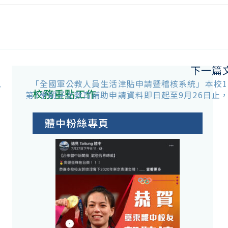
下一篇
訊
「全國軍公教人員生活津貼申請暨稽核系統」本校1
校務重點工作
第1學期子女教育補助申請資料即日起至9月26日止
體中粉絲專頁