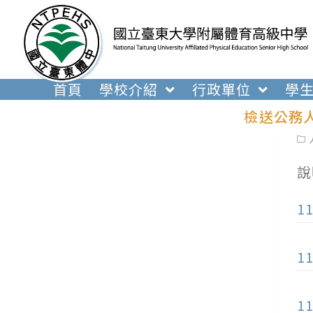
跳
轉
至
主
要
首頁
學校介紹
行政單位
學
內
檢送公務
容
Pos
cat
說
1
1
1