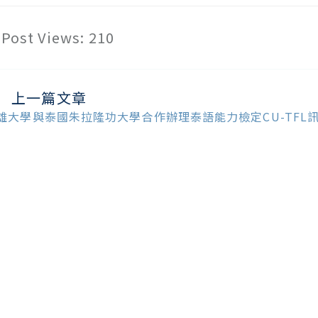
Post Views:
210
上一篇文章
ead
ore
雄大學與泰國朱拉隆功大學合作辦理泰語能力檢定CU-TFL
ticles