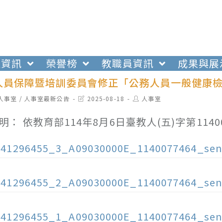
生資訊
榮譽榜
教職員資訊
成果與展
人員保障暨培訓委員會修正「公務人員一般健康檢查
t
Post
Post
人事室
/
人事室最新公告
2025-08-18
人事室
egory:
last
author:
modified:
明： 依教育部114年8月6日臺教人(五)字第1140
141296455_3_A09030000E_1140077464_sen
141296455_2_A09030000E_1140077464_sen
141296455_1_A09030000E_1140077464_sen