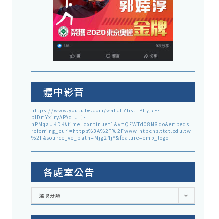
體中影音
https://www.youtube.com/watch?list=PLyj7F-
blDmYxiryAPAqLJLj-
hPMqaUKDK&time_continue=1&v=QFWTd08M8do&embeds_
referring_euri=https%3A%2F%2Fwww.ntpehs.ttct.edu.tw
%2F&source_ve_path=Mjg2NjY&feature=emb_logo
各處室公告
各
選取分類
處
室
公
告