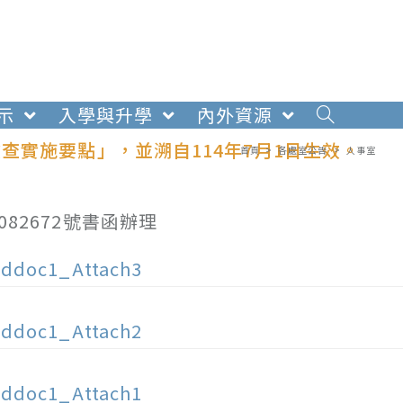
示
入學與升學
內外資源
實施要點」，並溯自114年7月1日生效。
首頁
>
各處室公告
>
人事室
082672號書函辦理
ddoc1_Attach3
ddoc1_Attach2
ddoc1_Attach1