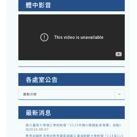
體中影音
各處室公告
各
選取分類
處
室
公
告
最新消息
國立臺南大學理工學院辦理「2026全國AI專題創意競賽」海報1
份
2026-08-07
教育部國民及學前教育署委請國立臺灣師範大學辦理「114至115