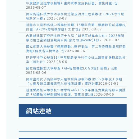
年度健康促進學校輔導計畫師資專業成長研習」實施計畫1份
2026-08-07
國立高雄科技大學海事學院造船及海洋工程系辦理「2026學生船
模創客大賽」
2026-08-07
桃園市立陽明高級中等學校辦理115學年度第一學期數位前導學校
計畫「AR2VR跨域教學設計工作坊」
2026-08-07
內政部建築研究所主辦第十九屆「創意狂想巢向未來」2026年智
慧化居住空間創意競賽公告(含海報QRcode)1份
2026-08-07
國立東華大學辦理「適應運動共學行動站」第二階段與離島場研習
海報1份及各區簡章各1份
2026-08-06
歷史學科中心辦理114學年度歷史學科中心線上讀書會暑期成果分
享（如附件）
2026-08-06
國立高雄餐旅大學辦理「AI+智慧餐飲LOGO設計競賽」活動
2026-08-06
國立臺南女子高級中學人權教育資源中心辦理115學年度上學期
「人權及轉型正義課程入校推廣計畫」實施計畫
2026-08-06
普通型高級中等學校生物學科中心115學年度能力競賽培訓公開授
課「軟體動物解剖觀察與推理」實施計畫1份
2026-08-06
網站連結