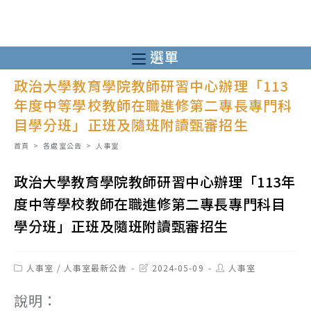
跳
轉
至
選單
主
政治大學教育學院教師研習中心辦理「113
要
年度中等學校教師在職進修第二專長專門科
內
目學分班」正班及隨班附讀甄審招生
容
首頁
>
各處室公告
>
人事室
政治大學教育學院教師研習中心辦理「113年
度中等學校教師在職進修第二專長專門科目
學分班」正班及隨班附讀甄審招生
Post
Post
Post
人事室
/
人事室最新公告
2024-05-09
人事室
category:
last
author:
modified:
說明：