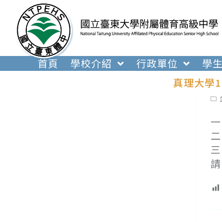
跳
轉
至
主
要
首頁
學校介紹
行政單位
學
內
真理大學
容
Pos
cat
一
二
三
請