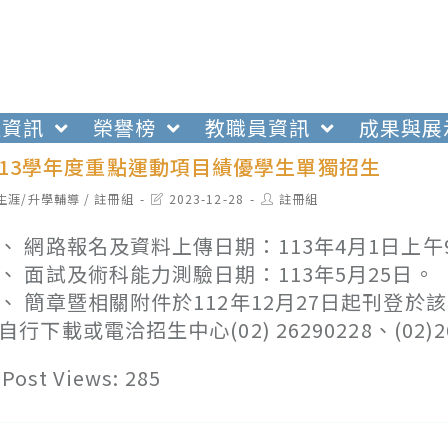
生資訊
榮譽榜
教職員資訊
成果與展
113學年度重點運動項目績優學生單獨招生
t
Post
Post
生涯/升學輔導
/
註冊組
2023-12-28
註冊組
egory:
last
author:
modified:
、 網路報名及資料上傳日期：113年4月1日上午
、 面試及術科能力測驗日期：113年5月25日。
、 簡章暨相關附件於112年12月27日起刊登於該校招生中
自行下載或電洽招生中心(02) 26290228、(02
Post Views:
285