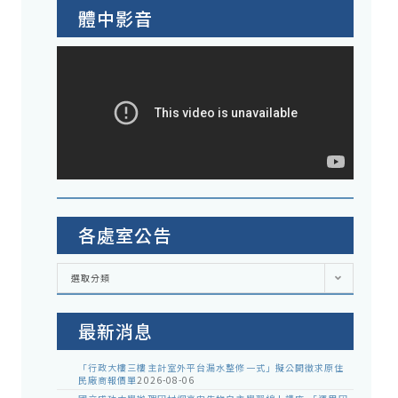
體中影音
各處室公告
各
選取分類
處
室
公
告
最新消息
「行政大樓三樓主計室外平台漏水整修一式」擬公開徵求原住
民廠商報價單
2026-08-06