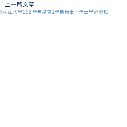
上一篇文章
ead
ore
立中山大學112 學年度第2學期碩士、學士學分專班
ticles