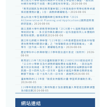
國立成功大學辦理因材網高中生物自主學習線上講座-「運用因
材網生物學習不迷路！數位課程有效學習」
2026-08-06
「教育部國民及學前教育署辦理116年度高級中等學校教學卓越
獎初選實施計畫」1份，請教師踴躍報名。
2026-08-06
崑山科技大學互動媒體與數位娛樂系舉辦「2026
AI(Generative AI Planning and Applications)國際證照教
師研習營」
2026-08-06
國立清華大學竹師教育學院辦理「2026第十七屆教育創新國際
學術研討會——多元協作與永續共好～從科技創新到人本實踐的
教育新視野」徵稿資訊
2026-08-06
國立彰化師範大學辦理「115年至116年普通暨技術型高中物理
適性教學教材開發計畫」之「物理暑假自主學習啟航站」，請
學生（含升高一新生）踴躍報名參加。
2026-08-06
歷史學科中心參與辦理115學年度台語片影史（如附件）
2026-
08-06
教育部115年7月28日臺教授國字第1156002300號函送修正
「公立中小學兼任及代課教師鐘點費支給基準表」，因主旨所
載生效日有誤繕，爰予更正；兼任及代課教師支給數額自中華
民國一百十四年九月一日生效，藝術才能班外聘兼任教師支給
數額下限自一百十五年八月一日生效，請查照
2026-08-05
臺東縣政府115年度「脫貧支持服務計畫-學習資源補助方案」
2026-08-05
116學年度起四技二專特殊選才及技優甄審入學管道志願數調整
為6個志願
2026-08-05
網站連結