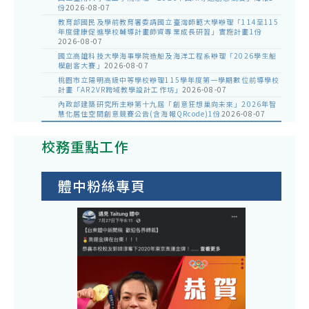
份
2026-08-07
教育部國民及學前教育署委請國立臺灣師範大學辦理「114至115
年度健康促進學校輔導計畫師資專業成長研習」實施計畫1份
2026-08-07
國立高雄科技大學海事學院造船及海洋工程系辦理「2026學生船
模創客大賽」
2026-08-07
桃園市立陽明高級中等學校辦理115學年度第一學期數位前導學校
計畫「AR2VR跨域教學設計工作坊」
2026-08-07
內政部建築研究所主辦第十九屆「創意狂想巢向未來」2026年智
慧化居住空間創意競賽公告(含海報QRcode)1份
2026-08-07
校務重點工作
體中粉絲專頁