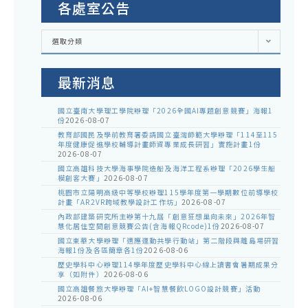
各處室公告
各
選取分類
處
室
公
告
最新消息
國立臺南大學理工學院辦理「2026全國AI專題創意競賽」海報1
份
2026-08-07
教育部國民及學前教育署委請國立臺灣師範大學辦理「114至115
年度健康促進學校輔導計畫師資專業成長研習」實施計畫1份
2026-08-07
國立高雄科技大學海事學院造船及海洋工程系辦理「2026學生船
模創客大賽」
2026-08-07
桃園市立陽明高級中等學校辦理115學年度第一學期數位前導學校
計畫「AR2VR跨域教學設計工作坊」
2026-08-07
內政部建築研究所主辦第十九屆「創意狂想巢向未來」2026年智
慧化居住空間創意競賽公告(含海報QRcode)1份
2026-08-07
國立東華大學辦理「適應運動共學行動站」第二階段與離島場研習
海報1份及各區簡章各1份
2026-08-06
歷史學科中心辦理114學年度歷史學科中心線上讀書會暑期成果分
享（如附件）
2026-08-06
國立高雄餐旅大學辦理「AI+智慧餐飲LOGO設計競賽」活動
2026-08-06