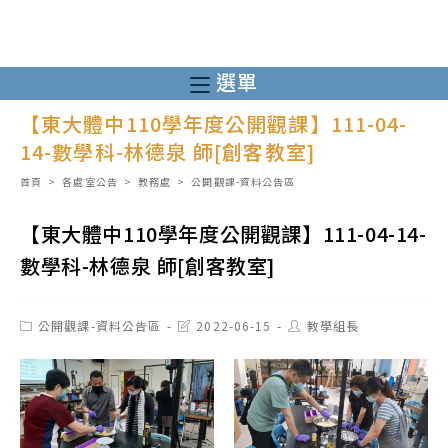
跳
轉
至
選單
主
【東大體中110學年度公開觀課】111-04-
要
14-數學科-林德泉 師[創客教室]
內
容
首頁
>
各處室公告
>
教務處
>
公開觀課-資料公告區
【東大體中110學年度公開觀課】111-04-14-
數學科-林德泉 師[創客教室]
Post
Post
Post
公開觀課-資料公告區
2022-06-15
教學組長
category:
last
author:
modified: