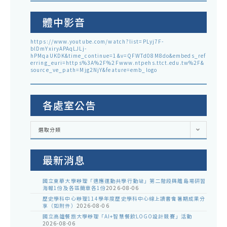
體中影音
https://www.youtube.com/watch?list=PLyj7F-
blDmYxiryAPAqLJLj-
hPMqaUKDK&time_continue=1&v=QFWTd08M8do&embeds_ref
erring_euri=https%3A%2F%2Fwww.ntpehs.ttct.edu.tw%2F&
source_ve_path=Mjg2NjY&feature=emb_logo
各處室公告
各
選取分類
處
室
公
告
最新消息
國立東華大學辦理「適應運動共學行動站」第二階段與離島場研習
海報1份及各區簡章各1份
2026-08-06
歷史學科中心辦理114學年度歷史學科中心線上讀書會暑期成果分
享（如附件）
2026-08-06
國立高雄餐旅大學辦理「AI+智慧餐飲LOGO設計競賽」活動
2026-08-06