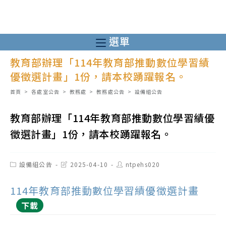
跳
轉
至
選單
主
教育部辦理「114年教育部推動數位學習績
要
優徵選計畫」1份，請本校踴躍報名。
內
容
首頁
>
各處室公告
>
教務處
>
教務處公告
>
設備組公告
教育部辦理「114年教育部推動數位學習績優
徵選計畫」1份，請本校踴躍報名。
Post
Post
Post
設備組公告
2025-04-10
ntpehs020
category:
last
author:
modified:
114年教育部推動數位學習績優徵選計畫
下載