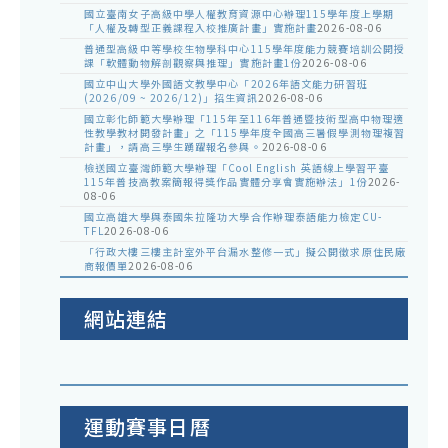
國立臺南女子高級中學人權教育資源中心辦理115學年度上學期
「人權及轉型正義課程入校推廣計畫」實施計畫
2026-08-06
普通型高級中等學校生物學科中心115學年度能力競賽培訓公開授
課「軟體動物解剖觀察與推理」實施計畫1份
2026-08-06
國立中山大學外國語文教學中心「2026年語文能力研習班
(2026/09 ~ 2026/12)」招生資訊
2026-08-06
國立彰化師範大學辦理「115年至116年普通暨技術型高中物理適
性教學教材開發計畫」之「115學年度全國高三暑假學測物理複習
計畫」，請高三學生踴躍報名參與。
2026-08-06
檢送國立臺灣師範大學辦理「Cool English 英語線上學習平臺
115年普技高教案簡報得獎作品實體分享會實施辦法」1份
2026-
08-06
國立高雄大學與泰國朱拉隆功大學合作辦理泰語能力檢定CU-
TFL
2026-08-06
「行政大樓三樓主計室外平台漏水整修一式」擬公開徵求原住民廠
商報價單
2026-08-06
網站連結
運動賽事日曆