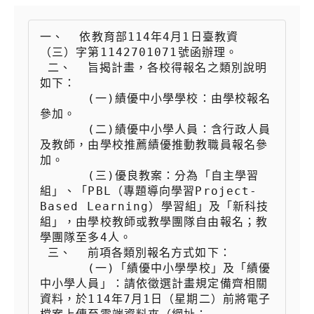
一、  依教育部114年4月1日臺教資
（三）字第1142701071號函辦理。

 二、  旨揭計畫，各校得報名之類別說明
如下：

 　　  (一)績優中小學學校：由學校報名
參加。

 　　  (二)績優中小學人員：含行政人員
及教師，由學校推薦績優推動教職員報名參
加。

 　　  (三)優良教案：分為「自主學習
組」、「PBL（專題導向學習Project-
Based Learning）學習組」及「新科技
組」，由學校教師或教學團隊自由報名；教
學團隊至多4人。

 三、  前項各類別報名方式如下：

 　　  (一)「績優中小學學校」及「績優
中小學人員」：請依徵選計畫規定備齊相關
資料，於114年7月1日（星期二）前將電子