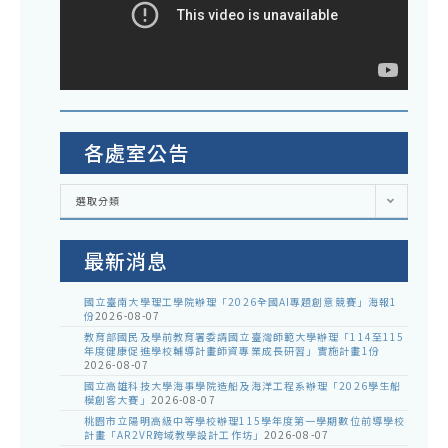
各處室公告
各
選取分類
處
室
公
告
最新消息
國立臺南大學理工學院辦理「2026全國AI專題創意競賽」海報1
份
2026-08-07
教育部國民及學前教育署委請國立臺灣師範大學辦理「114至115
年度健康促進學校輔導計畫師資專業成長研習」實施計畫1份
2026-08-07
國立高雄科技大學海事學院造船及海洋工程系辦理「2026學生船
模創客大賽」
2026-08-07
桃園市立陽明高級中等學校辦理115學年度第一學期數位前導學校
計畫「AR2VR跨域教學設計工作坊」
2026-08-07