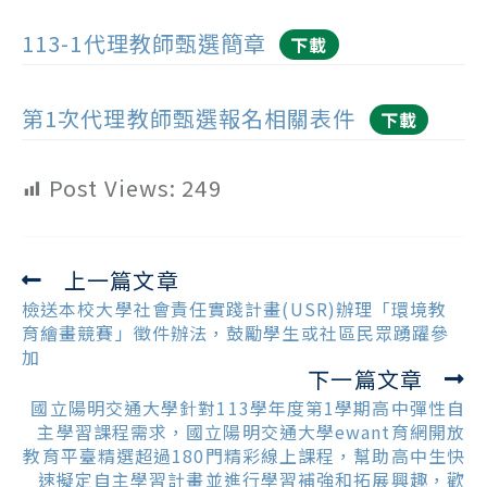
113-1代理教師甄選簡章
下載
第1次代理教師甄選報名相關表件
下載
Post Views:
249
上一篇文章
Read
more
檢送本校大學社會責任實踐計畫(USR)辦理「環境教
articles
育繪畫競賽」徵件辦法，鼓勵學生或社區民眾踴躍參
加
下一篇文章
國立陽明交通大學針對113學年度第1學期高中彈性自
主學習課程需求，國立陽明交通大學ewant育網開放
教育平臺精選超過180門精彩線上課程，幫助高中生快
速擬定自主學習計畫並進行學習補強和拓展興趣，歡