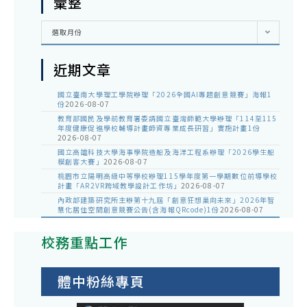
彙整
彙
選取月份
整
近期文章
國立臺南大學理工學院辦理「2026全國AI專題創意競賽」海報1
份
2026-08-07
教育部國民及學前教育署委請國立臺灣師範大學辦理「114至115
年度健康促進學校輔導計畫師資專業成長研習」實施計畫1份
2026-08-07
國立高雄科技大學海事學院造船及海洋工程系辦理「2026學生船
模創客大賽」
2026-08-07
桃園市立陽明高級中等學校辦理115學年度第一學期數位前導學校
計畫「AR2VR跨域教學設計工作坊」
2026-08-07
內政部建築研究所主辦第十九屆「創意狂想巢向未來」2026年智
慧化居住空間創意競賽公告(含海報QRcode)1份
2026-08-07
校務重點工作
體中粉絲專頁