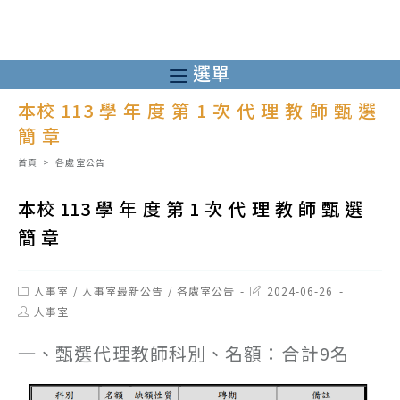
跳
轉
至
選單
主
本校 113 學 年 度 第 1 次 代 理 教 師 甄 選
要
簡 章
內
容
首頁
>
各處室公告
本校 113 學 年 度 第 1 次 代 理 教 師 甄 選
簡 章
Post
Post
人事室
/
人事室最新公告
/
各處室公告
2024-06-26
category:
last
Post
人事室
modified:
author:
一、甄選代理教師科別、名額：合計9名