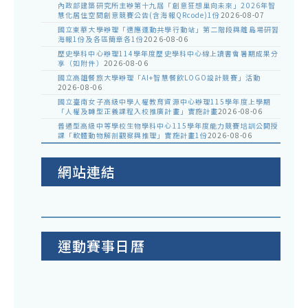
內政部建築研究所主辦第十九屆「創意狂想巢向未來」2026年智
慧化居住空間創意競賽公告(含海報QRcode)1份
2026-08-07
國立東華大學辦理「適應運動共學行動站」第二階段與離島場研習
海報1份及各區簡章各1份
2026-08-06
歷史學科中心辦理114學年度歷史學科中心線上讀書會暑期成果分
享（如附件）
2026-08-06
國立高雄餐旅大學辦理「AI+智慧餐飲LOGO設計競賽」活動
2026-08-06
國立臺南女子高級中學人權教育資源中心辦理115學年度上學期
「人權及轉型正義課程入校推廣計畫」實施計畫
2026-08-06
普通型高級中等學校生物學科中心115學年度能力競賽培訓公開授
課「軟體動物解剖觀察與推理」實施計畫1份
2026-08-06
網站連結
運動賽事日曆