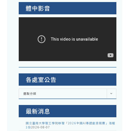
體中影音
各處室公告
各
選取分類
處
室
公
告
最新消息
國立臺南大學理工學院辦理「2026全國AI專題創意競賽」海報
1份
2026-08-07