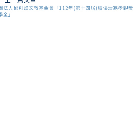
ead
ore
團法人邱創煥文教基金會「112年(第十四屆)績優清寒孝親
ticles
學金」