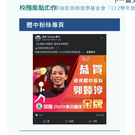
校務重點工作
獎
財團法人教育部接受捐助獎學基金會「112學年
體中粉絲專頁