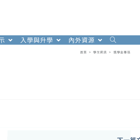
示
入學與升學
內外資源
首頁
>
學生資訊
>
獎學金專區
下一篇