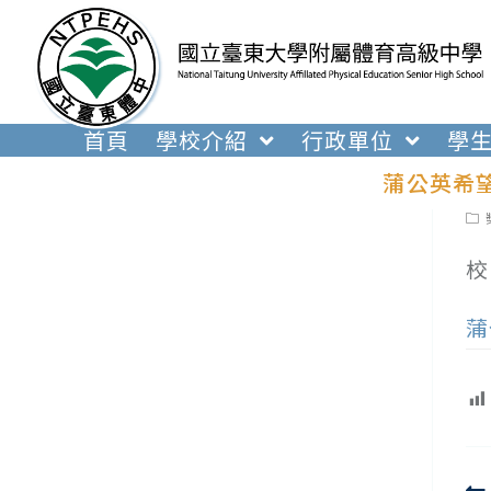
跳
轉
至
主
要
首頁
學校介紹
行政單位
學
內
蒲公英希
容
Pos
cat
校
蒲