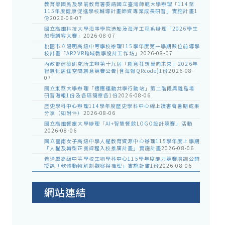
教育部國民及學前教育署委請國立臺灣師範大學辦理「114至
115年度健康促進學校輔導計畫師資專業成長研習」實施計畫1
份
2026-08-07
國立高雄科技大學海事學院造船及海洋工程系辦理「2026學生
船模創客大賽」
2026-08-07
桃園市立陽明高級中等學校辦理115學年度第一學期數位前導學
校計畫「AR2VR跨域教學設計工作坊」
2026-08-07
內政部建築研究所主辦第十九屆「創意狂想巢向未來」2026年
智慧化居住空間創意競賽公告(含海報QRcode)1份
2026-08-
07
國立東華大學辦理「適應運動共學行動站」第二階段與離島場
研習海報1份及各區簡章各1份
2026-08-06
歷史學科中心辦理114學年度歷史學科中心線上讀書會暑期成果
分享（如附件）
2026-08-06
國立高雄餐旅大學辦理「AI+智慧餐飲LOGO設計競賽」活動
2026-08-06
國立臺南女子高級中學人權教育資源中心辦理115學年度上學期
「人權及轉型正義課程入校推廣計畫」實施計畫
2026-08-06
普通型高級中等學校生物學科中心115學年度能力競賽培訓公開
授課「軟體動物解剖觀察與推理」實施計畫1份
2026-08-06
網站連結