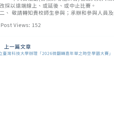
改採以遠端線上、或延後、或中止比賽。
二、 敬請轉知貴校師生參與；承辦和參與人員
Post Views:
152
上一篇文章
ead
ore
立臺灣科技大學辦理「2026微翻轉嘉年華之時空學園大賽」
ticles