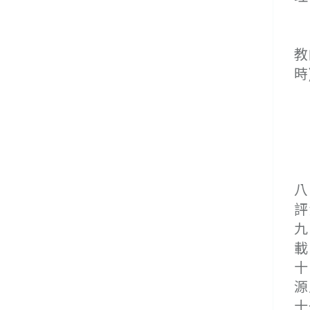
６
(
教
時
(
１
２
３
(
八
評
九
載
十
源
十