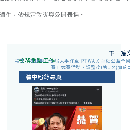
及師生，依規定敘獎與公開表揚。
下一篇
校務重點工作
轉知「花蓮縣第七屆太平洋盃 PTWA X 華紙公益全
賽」競賽活動，調整後(第1次)實施
體中粉絲專頁