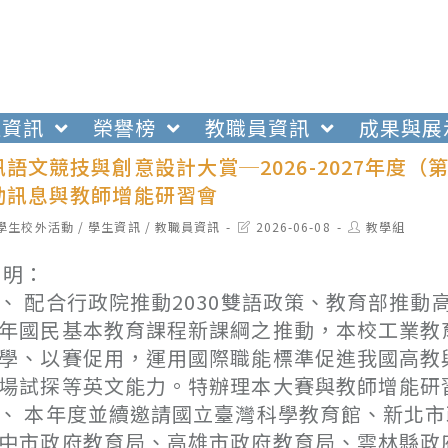
生資訊
榮譽榜
教職員資訊
成果與展
語文競技與創意設計大賞─2026-2027年度（
動訊息與教師增能研習會
t
Post
Post
學生校外活動
/
學生資訊
/
教職員資訊
2026-06-08
教學組
egory:
last
author:
modified:
 明：
、 配合行政院推動2030雙語政策、教育部推動
年國民基本教育課程新課綱之推動，本校工業教
學、以賽促用，運用國際職能標準促進我國高教
場試探等英文能力。特辦理本大賽與教師增能研
、 本年度並續邀請國立臺灣科學教育館、新北
中市政府教育局、高雄市政府教育局、雲林縣政