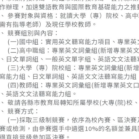
作辦理，加速雙語教育與國際教育基礎能力之推
、 參賽對象與資格：就讀大學（專）院校、高
需有指導老師）及現任學校教師。
、 競賽組別與內容：
一)國中組：實用英文聽寫能力項目、專業英
二)高中職組：專業英文詞彙組(新增專業英文口說測驗
、日文單詞組、一般英文單字組、英語文文法聽
三)大學（專）院校組：專業英文詞彙組(新增專業英文
寫能力組、日文單詞組、英語文文法聽寫能力組
四)教師組：專業英文詞彙組(新增專業英文口說測驗(
、英語文文法聽寫能力組。
、 敬請各縣市教育局轉知所屬學校(大專(院)校
、 競賽方式：
一)採取三級制競賽，依序為校內賽、區決賽
賽或檢測，由參賽選手中遴選10%的名額並兼
得直接晉級參加區決賽。