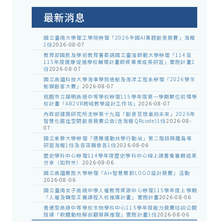
公
告
最新消息
國立臺南大學理工學院辦理「2026全國AI專題創意競賽」海報
1份
2026-08-07
教育部國民及學前教育署委請國立臺灣師範大學辦理「114至
115年度健康促進學校輔導計畫師資專業成長研習」實施計畫1
份
2026-08-07
國立高雄科技大學海事學院造船及海洋工程系辦理「2026學生
船模創客大賽」
2026-08-07
桃園市立陽明高級中等學校辦理115學年度第一學期數位前導學
校計畫「AR2VR跨域教學設計工作坊」
2026-08-07
內政部建築研究所主辦第十九屆「創意狂想巢向未來」2026年
智慧化居住空間創意競賽公告(含海報QRcode)1份
2026-08-
07
國立東華大學辦理「適應運動共學行動站」第二階段與離島場
研習海報1份及各區簡章各1份
2026-08-06
歷史學科中心辦理114學年度歷史學科中心線上讀書會暑期成果
分享（如附件）
2026-08-06
國立高雄餐旅大學辦理「AI+智慧餐飲LOGO設計競賽」活動
2026-08-06
國立臺南女子高級中學人權教育資源中心辦理115學年度上學期
「人權及轉型正義課程入校推廣計畫」實施計畫
2026-08-06
普通型高級中等學校生物學科中心115學年度能力競賽培訓公開
授課「軟體動物解剖觀察與推理」實施計畫1份
2026-08-06