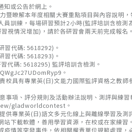
通知或公告於網上。
力暨瞭解本年度相關大賽重點項目與內容說明，
員訓練，每場研習預計2小時(監評培訓含檢測
(實體研習視情況增加)，請於各研習會兩天前完成報名
習代碼: 5618292)。
習代碼: 5618293)。
習代碼: 5618295) 監評培訓含檢測。
QWgJc27UDomRyp9。
貴校具有專業英(日)文能力國際監評資格之教師
注意事項、評分規則及活動辦法說明、測評與練習
ew/gladworldcontest。
提供專業英(日)語文多元化線上與離線學習及測
網站下載軟體，善用學習資源，在校或在家練習
禍或疫情等突發事件，依相關權責單位規範處理，