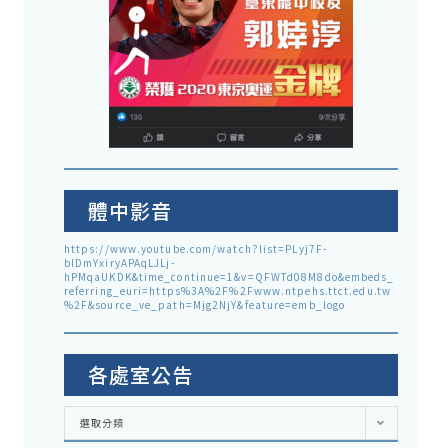
體中影音
https://www.youtube.com/watch?list=PLyj7F-
blDmYxiryAPAqLJLj-
hPMqaUKDK&time_continue=1&v=QFWTd08M8do&embeds_
referring_euri=https%3A%2F%2Fwww.ntpehs.ttct.edu.tw
%2F&source_ve_path=Mjg2NjY&feature=emb_logo
各處室公告
各
選取分類
處
室