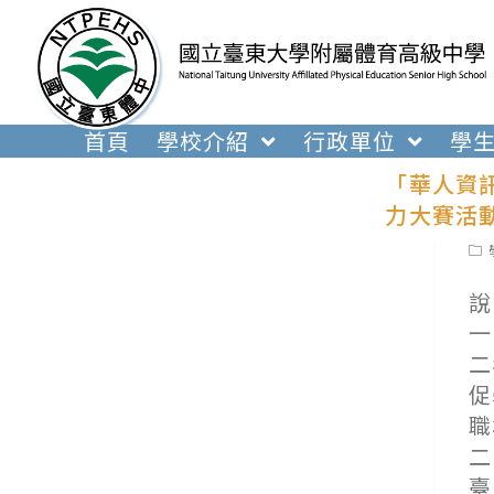
跳
轉
至
主
要
首頁
學校介紹
行政單位
學
內
「華人資訊
容
力大賽活
Pos
cat
說
一
二
促
職
二
臺