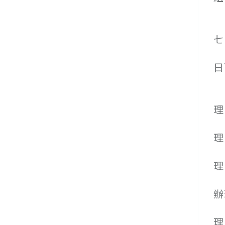
(
(
七
(
日
(
１
理
２
理
３
理
４
辦
５
理