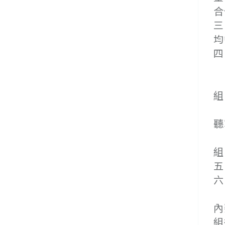
合
三
均
四
(
(
組
(
聽
(
組
五
六
(
內
組