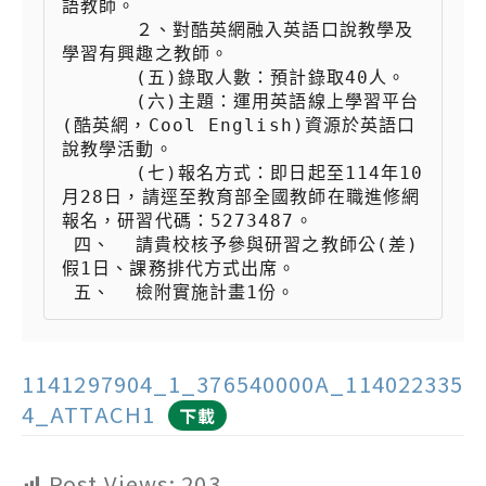
語教師。

 　　  ２、對酷英網融入英語口說教學及
學習有興趣之教師。

 　　  (五)錄取人數：預計錄取40人。

 　　  (六)主題：運用英語線上學習平台
(酷英網，Cool English)資源於英語口
說教學活動。

 　　  (七)報名方式：即日起至114年10
月28日，請逕至教育部全國教師在職進修網
報名，研習代碼：5273487。

 四、  請貴校核予參與研習之教師公(差)
假1日、課務排代方式出席。

1141297904_1_376540000A_114022335
4_ATTACH1
下載
Post Views:
203