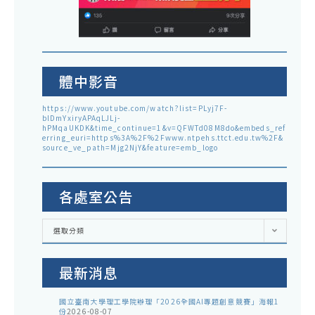
體中影音
https://www.youtube.com/watch?list=PLyj7F-
blDmYxiryAPAqLJLj-
hPMqaUKDK&time_continue=1&v=QFWTd08M8do&embeds_ref
erring_euri=https%3A%2F%2Fwww.ntpehs.ttct.edu.tw%2F&
source_ve_path=Mjg2NjY&feature=emb_logo
各處室公告
各
選取分類
處
室
公
告
最新消息
國立臺南大學理工學院辦理「2026全國AI專題創意競賽」海報1
份
2026-08-07