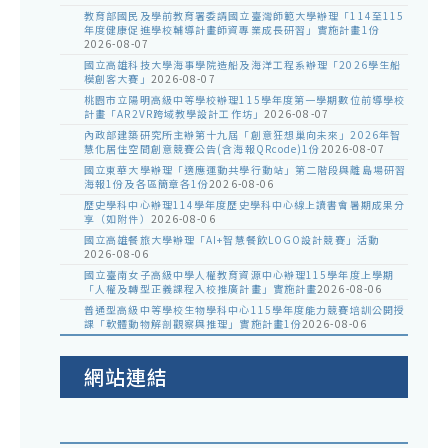
教育部國民及學前教育署委請國立臺灣師範大學辦理「114至115
年度健康促進學校輔導計畫師資專業成長研習」實施計畫1份
2026-08-07
國立高雄科技大學海事學院造船及海洋工程系辦理「2026學生船
模創客大賽」
2026-08-07
桃園市立陽明高級中等學校辦理115學年度第一學期數位前導學校
計畫「AR2VR跨域教學設計工作坊」
2026-08-07
內政部建築研究所主辦第十九屆「創意狂想巢向未來」2026年智
慧化居住空間創意競賽公告(含海報QRcode)1份
2026-08-07
國立東華大學辦理「適應運動共學行動站」第二階段與離島場研習
海報1份及各區簡章各1份
2026-08-06
歷史學科中心辦理114學年度歷史學科中心線上讀書會暑期成果分
享（如附件）
2026-08-06
國立高雄餐旅大學辦理「AI+智慧餐飲LOGO設計競賽」活動
2026-08-06
國立臺南女子高級中學人權教育資源中心辦理115學年度上學期
「人權及轉型正義課程入校推廣計畫」實施計畫
2026-08-06
普通型高級中等學校生物學科中心115學年度能力競賽培訓公開授
課「軟體動物解剖觀察與推理」實施計畫1份
2026-08-06
網站連結