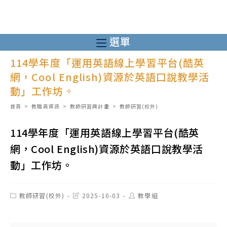
跳
轉
至
選單
主
114學年度「運用英語線上學習平台(酷英
要
網，Cool English)資源於英語口說教學活
內
動」工作坊。
容
首頁
>
教職員資訊
>
教師研習與計畫
>
教師研習(校外)
114學年度「運用英語線上學習平台(酷英
網，Cool English)資源於英語口說教學活
動」工作坊。
Post
Post
Post
教師研習(校外)
2025-10-03
教學組
category:
last
author:
modified: