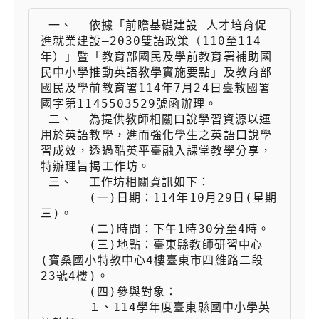
 一、  依據「前瞻基礎建設—人才培育促
進就業建設—2030雙語政策（110至114
年）」暨「教育部國民及學前教育署補助國
民中小學推動英語教學實施要點」及教育部
國民及學前教育署114年7月24日臺教國署
國字第1145503529號函辦理。

 二、  為提供教師相關口說學習資源以運
用於英語教學，進而強化學生之英語口說學
習成效，透過酷英平臺融入課堂教學分享，
特辦理旨揭工作坊。

 三、  工作坊相關資訊如下：

 　　  (一)日期：114年10月29日(星期
三)。

 　　  (二)時間：下午1時30分至4時。

 　　  (三)地點：臺東縣教師研習中心
(寶桑國小特教中心4樓臺東市四維路二段
23號4樓)。

 　　  (四)參與對象：

 　　  １、114學年度臺東縣國中小學英