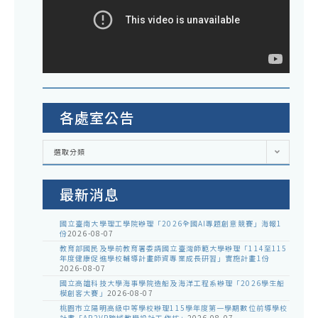
各處室公告
各
選取分類
處
室
公
告
最新消息
國立臺南大學理工學院辦理「2026全國AI專題創意競賽」海報1
份
2026-08-07
教育部國民及學前教育署委請國立臺灣師範大學辦理「114至115
年度健康促進學校輔導計畫師資專業成長研習」實施計畫1份
2026-08-07
國立高雄科技大學海事學院造船及海洋工程系辦理「2026學生船
模創客大賽」
2026-08-07
桃園市立陽明高級中等學校辦理115學年度第一學期數位前導學校
計畫「AR2VR跨域教學設計工作坊」
2026-08-07