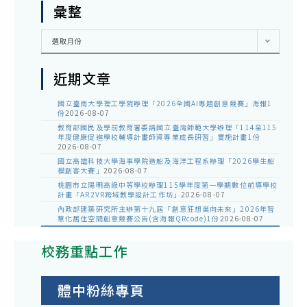
彙整
彙
選取月份
整
近期文章
國立臺南大學理工學院辦理「2026全國AI專題創意競賽」海報1
份
2026-08-07
教育部國民及學前教育署委請國立臺灣師範大學辦理「114至115
年度健康促進學校輔導計畫師資專業成長研習」實施計畫1份
2026-08-07
國立高雄科技大學海事學院造船及海洋工程系辦理「2026學生船
模創客大賽」
2026-08-07
桃園市立陽明高級中等學校辦理115學年度第一學期數位前導學校
計畫「AR2VR跨域教學設計工作坊」
2026-08-07
內政部建築研究所主辦第十九屆「創意狂想巢向未來」2026年智
慧化居住空間創意競賽公告(含海報QRcode)1份
2026-08-07
校務重點工作
體中粉絲專頁