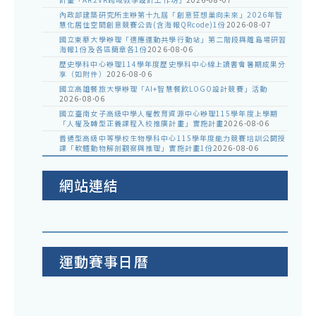
內政部建築研究所主辦第十九屆「創意狂想巢向未來」2026年智
慧化居住空間創意競賽公告(含海報QRcode)1份
2026-08-07
國立東華大學辦理「適應運動共學行動站」第二階段與離島場研習
海報1份及各區簡章各1份
2026-08-06
歷史學科中心辦理114學年度歷史學科中心線上讀書會暑期成果分
享（如附件）
2026-08-06
國立高雄餐旅大學辦理「AI+智慧餐飲LOGO設計競賽」活動
2026-08-06
國立臺南女子高級中學人權教育資源中心辦理115學年度上學期
「人權及轉型正義課程入校推廣計畫」實施計畫
2026-08-06
普通型高級中等學校生物學科中心115學年度能力競賽培訓公開授
課「軟體動物解剖觀察與推理」實施計畫1份
2026-08-06
網站連結
運動賽事日曆