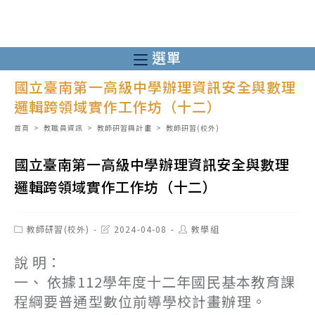
跳
轉
至
選單
主
國立臺南第一高級中學辦理資訊安全與數理
要
邏輯跨領域實作工作坊（十二）
內
容
首頁
>
教職員資訊
>
教師研習與計畫
>
教師研習(校外)
國立臺南第一高級中學辦理資訊安全與數理
邏輯跨領域實作工作坊（十二）
Post
Post
Post
教師研習(校外)
2024-04-08
教學組
category:
last
author:
modified:
說 明：
一、 依據112學年度十二年國民基本教育課
程綱要普通型數位前導學校計畫辦理。