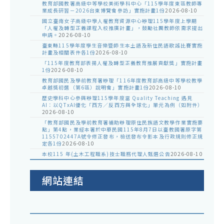
教育部國教署高級中等學校美術學科中心「115學年度東區教師專
業成長研習－2026台東博覽會參訪」實施計畫1份
2026-08-10
國立臺南女子高級中學人權教育資源中心辦理115學年度上學期
「人權及轉型正義課程入校推廣計畫」，鼓勵社團教師依需求提出
申請。
2026-08-10
臺東縣115學年度學生音樂暨師生本土語及新住民語歌謠比賽實施
計畫及相關表件各1份
2026-08-10
「115年度教育部表揚人權及轉型正義教育推展貢獻獎」實施計畫
1份
2026-08-10
教育部國民及學前教育署辦理「116年度教育部高級中等學校教學
卓越獎初選（第6區）說明會」實施計畫1份
2026-08-10
歷史學科中心參與辦理115學年度當 Quality Teaching 遇見
AI：以QTxAI優化「西方／反西方與全球化」單元為例（如附件）
2026-08-10
「教育部國民及學前教育署補助辦理原住民族語文教學作業實施要
點」第4點，業經本署於中華民國115年8月7日以臺教國署原字第
1155702447A號令修正發布，檢送發布令影本及行政規則修正規
定各1份
2026-08-10
本校115 年(土木工程職系)技士職務代理人甄選公告
2026-08-10
網站連結