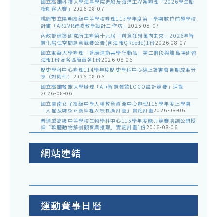
國立高雄科技大學海事學院造船及海洋工程系辦理「2026學生船
模創客大賽」
2026-08-07
桃園市立陽明高級中等學校辦理115學年度第一學期數位前導學校
計畫「AR2VR跨域教學設計工作坊」
2026-08-07
內政部建築研究所主辦第十九屆「創意狂想巢向未來」2026年智
慧化居住空間創意競賽公告(含海報QRcode)1份
2026-08-07
國立東華大學辦理「適應運動共學行動站」第二階段與離島場研習
海報1份及各區簡章各1份
2026-08-06
歷史學科中心辦理114學年度歷史學科中心線上讀書會暑期成果分
享（如附件）
2026-08-06
國立高雄餐旅大學辦理「AI+智慧餐飲LOGO設計競賽」活動
2026-08-06
國立臺南女子高級中學人權教育資源中心辦理115學年度上學期
「人權及轉型正義課程入校推廣計畫」實施計畫
2026-08-06
普通型高級中等學校生物學科中心115學年度能力競賽培訓公開授
課「軟體動物解剖觀察與推理」實施計畫1份
2026-08-06
網站連結
運動賽事日曆