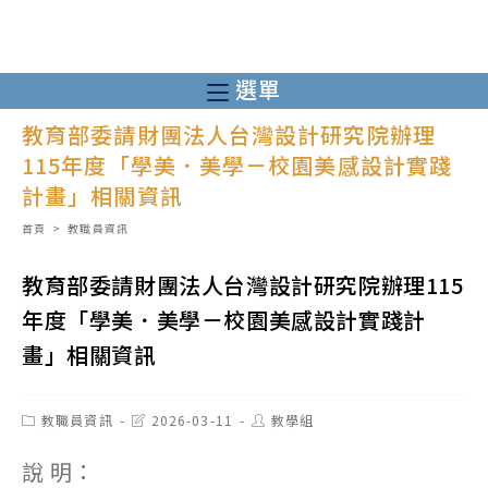
跳
轉
至
選單
主
教育部委請財團法人台灣設計研究院辦理
要
115年度「學美．美學－校園美感設計實踐
內
計畫」相關資訊
容
首頁
>
教職員資訊
教育部委請財團法人台灣設計研究院辦理115
年度「學美．美學－校園美感設計實踐計
畫」相關資訊
Post
Post
Post
教職員資訊
2026-03-11
教學組
category:
last
author:
modified:
說 明：