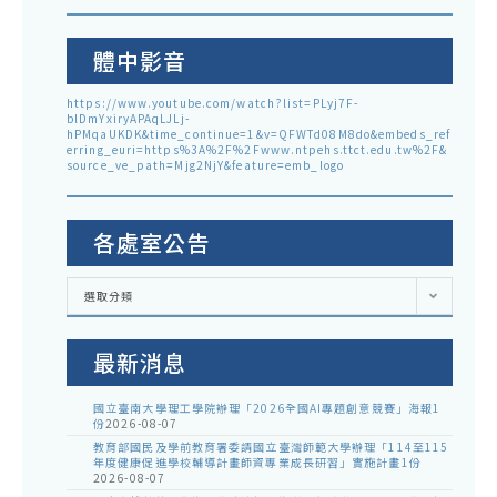
體中影音
https://www.youtube.com/watch?list=PLyj7F-
blDmYxiryAPAqLJLj-
hPMqaUKDK&time_continue=1&v=QFWTd08M8do&embeds_ref
erring_euri=https%3A%2F%2Fwww.ntpehs.ttct.edu.tw%2F&
source_ve_path=Mjg2NjY&feature=emb_logo
各處室公告
各
選取分類
處
室
公
告
最新消息
國立臺南大學理工學院辦理「2026全國AI專題創意競賽」海報1
份
2026-08-07
教育部國民及學前教育署委請國立臺灣師範大學辦理「114至115
年度健康促進學校輔導計畫師資專業成長研習」實施計畫1份
2026-08-07