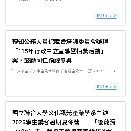
之
學
category:
last
東
計
modified:
培
202
國
博
畫
閱讀全文
力
暑
家
覽
鼓
研
假
表
會
勵
習
營
演
師
轉知公務人員保障暨培訓委員會辦理
營
隊
藝
生
「115年行政中立宣導暨抽獎活動」一
實
活
術
參
施
案，鼓勵同仁踴躍參與
動
中
與
計
資
心
Post
Post
人事室
/
人事室最新公告
/
各處室公告
2026-07-03
畫
category:
last
訊
國
modified:
報
轉
家
閱讀全文
名
知
兩
時
公
廳
間
務
國立聯合大學文化觀光產業學系主辦
院
延
人
115
2026學生講客暑期夏令營——「後龍漘
至
員
學