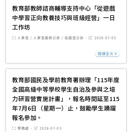
報
人
教育部教師諮商輔導支持中心「從遊戲
心
及
中
「
中學習正向教養技巧與班級經營」一日
「
華
原
工作坊
明
民
則
告
國
Post
Post
人事室
/
人事室最新公告
/
各處室公告
2026-07-03
必
category:
last
示
佛
modified:
有
電
教
教
閱讀全文
例
子
育
慈
外
檔
部
濟
班
教
教育部國民及學前教育署辦理「115年度
慈
級
師
善
全國高級中等學校學生自治及參與之培
經
諮
事
力研習營實施計畫」，報名時間延至115
營
商
業
特
年7月6日（星期一）止，鼓勵學生踴躍
輔
基
教
報名參加。
導
金
生
支
會
Post
Post
學務處
2026-07-03
帶