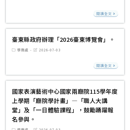
度
班
category:
last
活
modified:
會
全
級
光
動
閱讀全文
科
國
經
宇
學
高
營
學
院
級
一
校
臺東縣政府辦理「2026臺東博覽會」。
辦
中
日
財
理
Post
Post
等
學務處
2026-07-03
工
團
category:
last
「
學
作
modified:
法
臺
球
閱讀全文
校
坊
人
東
民
學
元
縣
主
生
培
政
韌
國家表演藝術中心國家兩廳院115學年度
自
醫
府
性
治
上學期「廳院學計畫」—「職人大講
事
辦
校
及
堂」及「一日體驗課程」，鼓勵踴躍報
科
理
園
參
技
名參與。
「20
推
與
大
臺
廣
Post
Post
學務處
2026-07-03