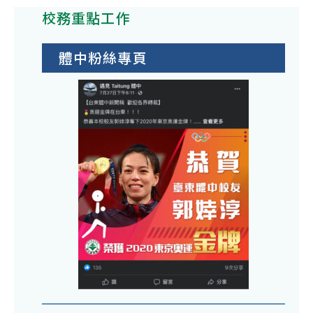
學
報
宣
及
校務重點工作
院
系
名
導
「
邀
主
參
暨
日
請
體中粉絲專頁
辦
加
抽
體
史
202
獎
驗
丹
學
活
課
佛
生
動
程
大
講
一
鼓
學
客
案
勵
應
暑
鼓
踴
用
期
勵
躍
物
夏
同
報
理
令
仁
名
系
營
踴
參
蘇
——
躍
與
里
「
參
亞