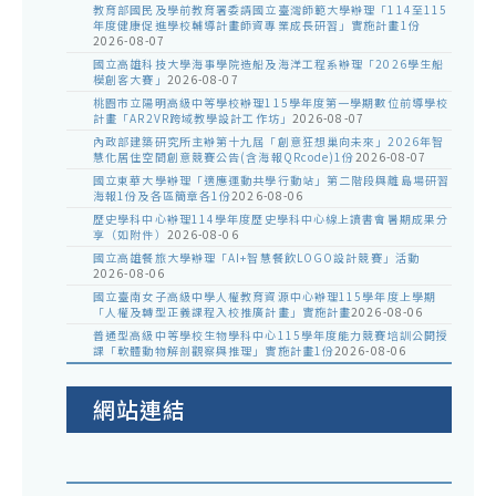
轉
教育部國民及學前教育署委請國立臺灣師範大學辦理「114至115
年度健康促進學校輔導計畫師資專業成長研習」實施計畫1份
譯
2026-08-07
鼓
國立高雄科技大學海事學院造船及海洋工程系辦理「2026學生船
模創客大賽」
2026-08-07
勵
桃園市立陽明高級中等學校辦理115學年度第一學期數位前導學校
計畫「AR2VR跨域教學設計工作坊」
2026-08-07
學
內政部建築研究所主辦第十九屆「創意狂想巢向未來」2026年智
生
慧化居住空間創意競賽公告(含海報QRcode)1份
2026-08-07
國立東華大學辦理「適應運動共學行動站」第二階段與離島場研習
報
海報1份及各區簡章各1份
2026-08-06
名
歷史學科中心辦理114學年度歷史學科中心線上讀書會暑期成果分
享（如附件）
2026-08-06
參
國立高雄餐旅大學辦理「AI+智慧餐飲LOGO設計競賽」活動
2026-08-06
加
國立臺南女子高級中學人權教育資源中心辦理115學年度上學期
「人權及轉型正義課程入校推廣計畫」實施計畫
2026-08-06
普通型高級中等學校生物學科中心115學年度能力競賽培訓公開授
課「軟體動物解剖觀察與推理」實施計畫1份
2026-08-06
網站連結