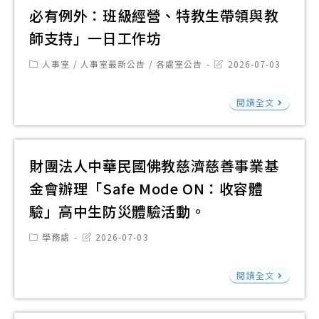
部
必有例外：班級經營、特教生帶領與教
檢
師支持」一日工作坊
送
115
Post
Post
人事室
/
人事室最新公告
/
各處室公告
2026-07-03
category:
last
年
modified:
教
公
閱讀全文
育
務
部
人
教
財團法人中華民國佛教慈濟慈善事業基
員
師
行
金會辦理「Safe Mode ON：收容體
諮
政
驗」高中生防災體驗活動。
商
中
輔
Post
Post
學務處
2026-07-03
立
category:
last
導
modified:
「
財
支
閱讀全文
導
團
持
海
法
中