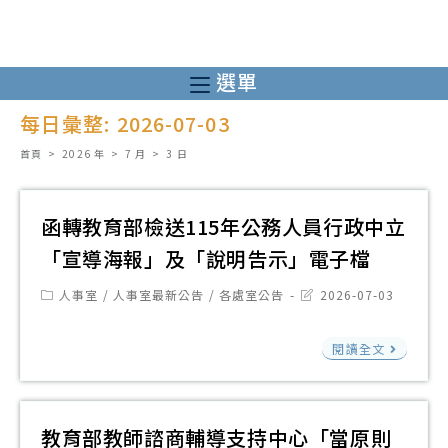
跳
轉
至
選單
主
每日彙整: 2026-07-03
要
內
首頁
>
2026 年
>
7 月
>
3 日
容
函轉教育部檢送115年公務人員行政中立
「宣導海報」及「說明告示」電子檔
Post
Post
人事室
/
人事室最新公告
/
各處室公告
2026-07-03
category:
last
modified:
函
閱讀全文
轉
教
育
教育部教師諮商輔導支持中心「當原則