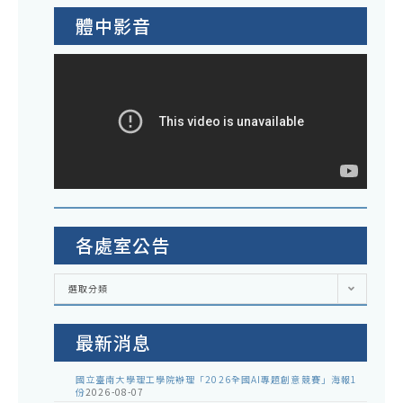
龍
與
甘
體中影音
漘
古
（s
利
青
（Su
藍
Gan
染
教
工
授
藝
蒞
與
院
客
各處室公告
發
家
表
話
各
選取分類
處
專
語
室
公
題
的
告
最新消息
演
當
講
代
國立臺南大學理工學院辦理「2026全國AI專題創意競賽」海報1
份
2026-08-07