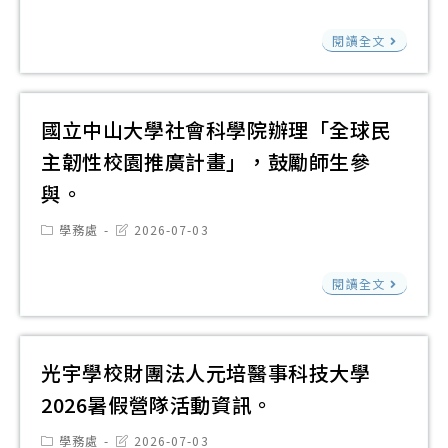
category:
last
持
辦
modified:
領
教
中
閱讀全文
理
與
育
心
「Sa
教
部
「
Mo
師
國
遊
國立中山大學社會科學院辦理「全球民
ON
支
民
戲
收
主韌性校園推廣計畫」，鼓勵師生參
持
及
中
容
與。
一
學
學
體
日
前
習
Post
Post
學務處
2026-07-03
驗
category:
last
工
教
正
modified:
高
作
國
育
閱讀全文
向
中
坊
立
署
教
生
中
辦
養
防
山
光宇學校財團法人元培醫事科技大學
理
技
災
大
「1
巧
2026暑假營隊活動資訊。
體
學
年
與
驗
Post
Post
學務處
2026-07-03
社