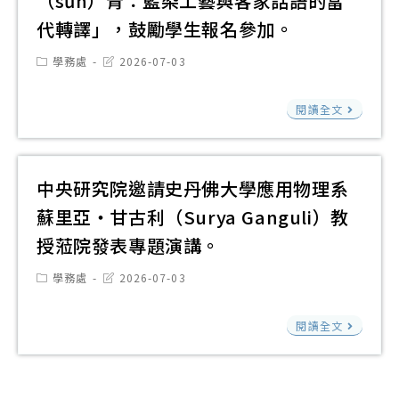
（sǔn）青：藍染工藝與客家話語的當
115
保
年
代轉譯」，鼓勵學生報名參加。
年
障
度
7
暨
Post
Post
學務處
2026-07-03
上
category:
last
月
培
modified:
學
國
6
訓
閱讀全文
期
立
日
委
「
聯
（
員
院
合
期
會
中央研究院邀請史丹佛大學應用物理系
學
大
一
辦
蘇里亞・甘古利（Surya Ganguli）教
計
學
止
理
畫
授蒞院發表專題演講。
文
鼓
「1
—
化
Post
Post
勵
學務處
2026-07-03
年
「
category:
last
觀
學
modified:
行
人
中
光
閱讀全文
生
政
大
央
產
踴
中
講
研
業
躍
立
堂
究