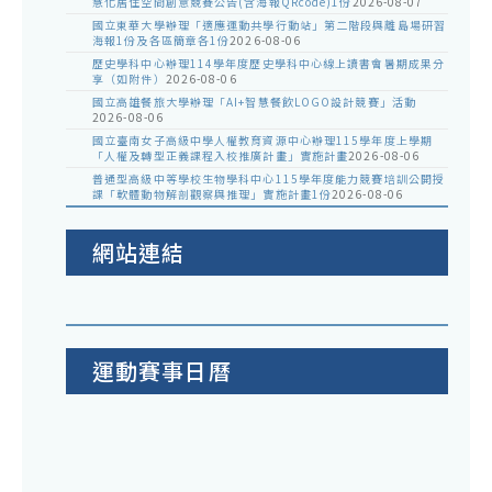
享
慧化居住空間創意競賽公告(含海報QRcode)1份
2026-08-07
鋰
國立東華大學辦理「適應運動共學行動站」第二階段與離島場研習
會
海報1份及各區簡章各1份
2026-08-06
電
歷史學科中心辦理114學年度歷史學科中心線上讀書會暑期成果分
享（如附件）
2026-08-06
池
國立高雄餐旅大學辦理「AI+智慧餐飲LOGO設計競賽」活動
進
2026-08-06
國立臺南女子高級中學人權教育資源中心辦理115學年度上學期
階
「人權及轉型正義課程入校推廣計畫」實施計畫
2026-08-06
研
普通型高級中等學校生物學科中心115學年度能力競賽培訓公開授
課「軟體動物解剖觀察與推理」實施計畫1份
2026-08-06
習
網站連結
運動賽事日曆