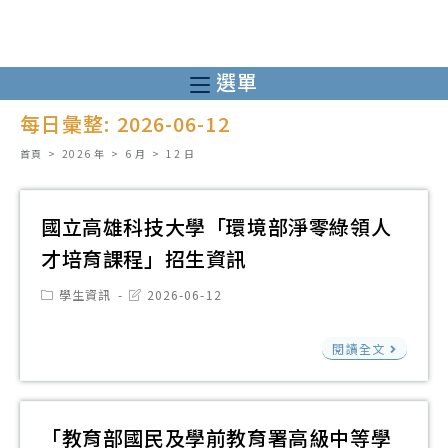
跳
轉
至
選單
主
每日彙整: 2026-06-12
要
內
首頁
>
2026 年
>
6 月
>
12 日
容
國立高雄科技大學「環境部淨零綠領人
才培育課程」招生資訊
Post
Post
學生資訊
2026-06-12
category:
last
modified:
國
閱讀全文
立
高
雄
「教育部國民及學前教育署高級中等學