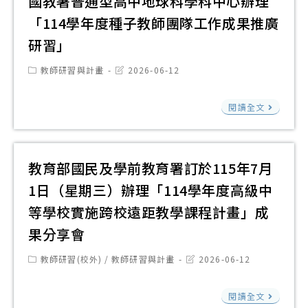
國教署普通型高中地球科學科中心辦理
育
語
科
施
「114學年度種子教師團隊工作成果推廣
才
文
中
計
平
研習」
教
心
畫
臺
學
115
Post
Post
教師研習與計畫
2026-06-12
─1
辦
category:
last
策
學
modified:
年
理
國
略
年
閱讀全文
臺
之
教
實
度
灣
115
署
踐
八
台
年
普
研
教育部國民及學前教育署訂於115年7月
月
語
教
通
討
辦
1日（星期三）辦理「114學年度高級中
認
師
型
會
理
證
等學校實施跨校遠距教學課程計畫」成
實
高
─1
兩
加
果分享會
務
中
年
場
強
研
地
Post
Post
教師研習(校外)
/
教師研習與計畫
2026-06-12
度
全
班
category:
last
習
球
實
modified:
國
(7
課
教
科
閱讀全文
施
性
月)