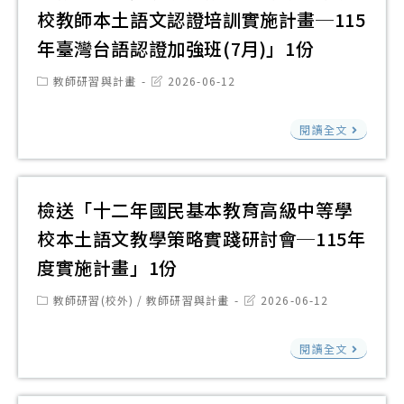
科
校教師本土語文認證培訓實施計畫─115
技
年臺灣台語認證加強班(7月)」1份
大
學
Post
Post
教師研習與計畫
2026-06-12
category:
last
「
modified:
「
境
閱讀全文
育
部
部
淨
國
檢送「十二年國民基本教育高級中等學
零
民
綠
校本土語文教學策略實踐研討會─115年
及
領
度實施計畫」1份
學
人
前
Post
Post
教師研習(校外)
/
教師研習與計畫
2026-06-12
才
category:
last
教
modified:
培
檢
育
閱讀全文
育
送
署
課
「
高