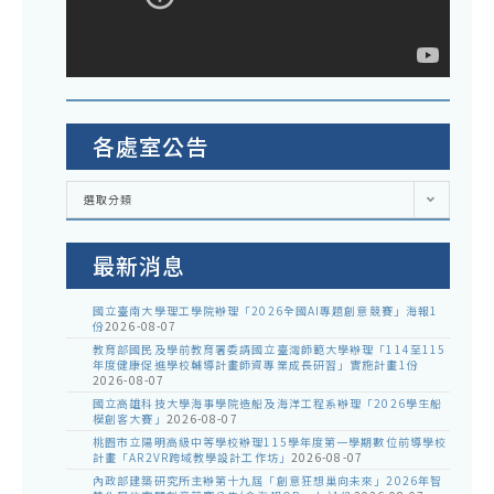
校
畫
實
「
施
電
跨
池
校
各處室公告
儲
遠
能
距
各
選取分類
處
材
教
室
公
料
學
告
最新消息
及
課
應
程
國立臺南大學理工學院辦理「2026全國AI專題創意競賽」海報1
份
2026-08-07
用
計
教育部國民及學前教育署委請國立臺灣師範大學辦理「114至115
實
年度健康促進學校輔導計畫師資專業成長研習」實施計畫1份
畫
2026-08-07
務
成
國立高雄科技大學海事學院造船及海洋工程系辦理「2026學生船
模創客大賽」
2026-08-07
研
果
桃園市立陽明高級中等學校辦理115學年度第一學期數位前導學校
習
計畫「AR2VR跨域教學設計工作坊」
2026-08-07
分
內政部建築研究所主辦第十九屆「創意狂想巢向未來」2026年智
－