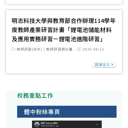
程
育
學
計
線
1
部
科
畫
上
份
國
中
明志科技大學與教育部合作辦理114學年
1
研
民
心
份
度教師產業研習計畫「鋰電池儲能材料
習
及
辦
及應用實務研習－鋰電池進階研習」
學
理
前
Post
Post
教師研習(校外)
/
教師研習與計畫
2026-06-12
「1
category:
last
教
modified:
學
明
育
閱讀全文
年
志
署
度
科
訂
種
技
於
子
校務重點工作
大
115
教
學
年
師
與
體中粉絲專頁
7
團
教
月
隊
育