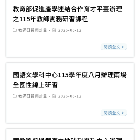
程
二
教育部促進產學連結合作育才平臺辦理
級
招
年
中
之115年教師實務研習課程
生
國
等
資
Post
Post
教師研習與計畫
2026-06-12
民
學
category:
last
訊
modified:
基
校
教
閱讀全文
本
教
育
教
師
部
育
本
促
國語文學科中心115學年度八月辦理兩場
高
土
進
全國性線上研習
級
語
產
中
文
Post
Post
教師研習與計畫
2026-06-12
學
category:
last
等
認
modified:
連
學
國
證
閱讀全文
結
校
語
培
合
本
文
訓
作
土
學
實