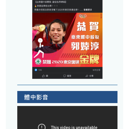
1
工
部
日
作
合
（
成
作
期
果
辦
三
推
理
辦
廣
114
理
研
學
「1
習
年
學
度
年
教
度
師
高
產
體中影音
級
業
中
研
等
習
學
計