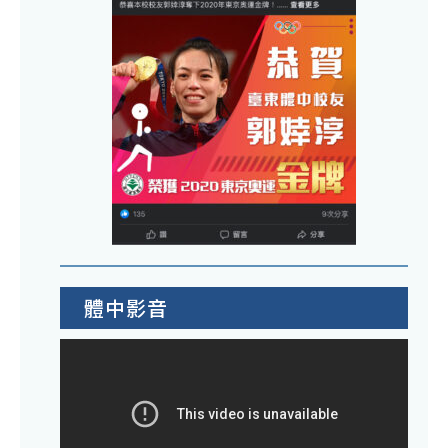
並
強
結
風
合
特
在
報
地
鄉
文
鎮
化
燈
特
號
色
相
辦
關
理
教
體中影音
「1
學
學
素
年
材
度
請
推
於