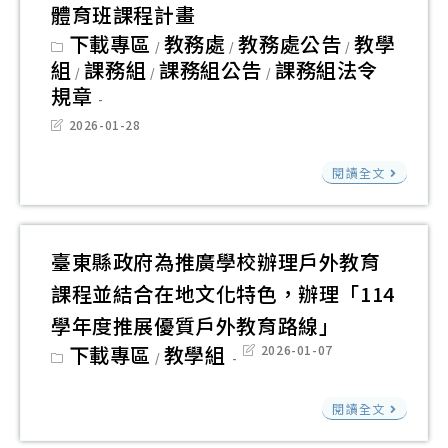
競
體育班課程計畫
賽
Post
下載專區
教務處
教務處公告
教學
/
/
/
成
category:
組
課務組
課務組公告
課務組法令
/
/
/
果
規章
專
Post
2026-01-28
輯
last
modified:
［
雲
閱讀全文
告
端
本
資
校
料
臺東縣政府為推廣學校辦理戶外教育
115
專
課程並結合在地文化特色，辦理「114
學
區
學年度推展優質戶外教育路線」
年
連
Post
下載專區
教學組
Post
2026-01-07
/
度
結
category:
last
modified:
高
乙
臺
閱讀全文
級
份
東