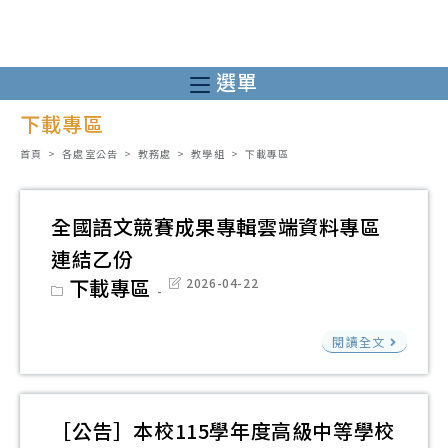
跳
轉
至
選單
主
下載專區
要
內
首頁
>
各處室公告
>
教務處
>
教學組
>
下載專區
容
全國語文競賽成果專輯雲端資料專區
連結乙份
Post
下載專區
Post
2026-04-22
category:
last
modified:
全
閱讀全文
國
語
文
［公告］本校115學年度高級中等學校