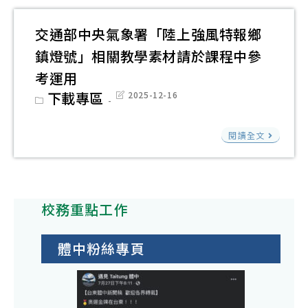
中
縣
等
政
交通部中央氣象署「陸上強風特報鄉
學
府
鎮燈號」相關教學素材請於課程中參
校
為
體
考運用
推
育
Post
下載專區
Post
2025-12-16
廣
category:
last
班
modified:
學
交
課
閱讀全文
校
通
程
辦
部
計
理
中
畫
戶
校務重點工作
央
外
氣
教
象
體中粉絲專頁
育
署
課
「
程
上