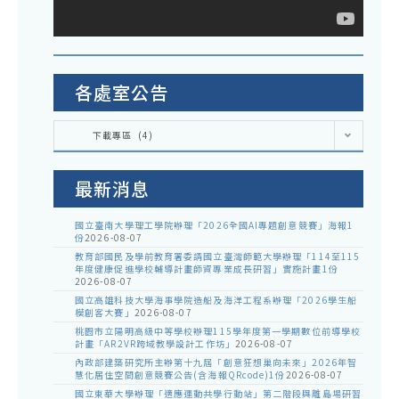
展
課
優
程
質
中
戶
各處室公告
參
外
考
各
教
下載專區 (4)
處
運
室
育
公
用
告
路
最新消息
線
國立臺南大學理工學院辦理「2026全國AI專題創意競賽」海報1
份
2026-08-07
教育部國民及學前教育署委請國立臺灣師範大學辦理「114至115
年度健康促進學校輔導計畫師資專業成長研習」實施計畫1份
2026-08-07
國立高雄科技大學海事學院造船及海洋工程系辦理「2026學生船
模創客大賽」
2026-08-07
桃園市立陽明高級中等學校辦理115學年度第一學期數位前導學校
計畫「AR2VR跨域教學設計工作坊」
2026-08-07
內政部建築研究所主辦第十九屆「創意狂想巢向未來」2026年智
慧化居住空間創意競賽公告(含海報QRcode)1份
2026-08-07
國立東華大學辦理「適應運動共學行動站」第二階段與離島場研習