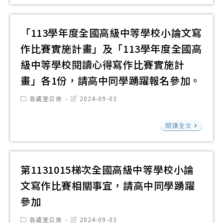
政
文
故
辦
院
化
事
證
性
「113學年度全國高級中等學校小論文寫
基
療
申
別
金
癒
作比賽實施計畫」及「113學年度全國高
請
平
會
心
有
級中等學校閱讀心得寫作比賽實施計
等
辦
靈
意
畫」各1份，請高中同學踴躍報名參加。
處
理
探
願
編
Post
Post
各處室公告
2024-09-03
「
索
者
category:
last
印
modified:
的
繪
請
「1
「
閱讀全文
書
本
洽
學
見
庫
創
圖
年
電
學
作
書
度
影
第1131015梯次全國高級中等學校小論
校
的
館
全
中
文寫作比賽相關事宜，請高中同學踴躍
及
無
國
的
教
限
參加
高
性
師
可
級
Post
Post
各處室公告
2024-09-03