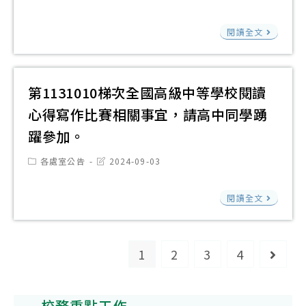
別-
借
能
category:
last
中
modified:
性
閱
相
第
等
閱讀全文
別
優
關
113
學
映
異
訊
梯
校
象
核
息
次
第1131010梯次全國高級中等學校閱讀
小
篇
定
請
全
論
心得寫作比賽相關事宜，請高中同學踴
導
嘉
教
國
文
讀
躍參加。
獎
師
高
寫
文
標
踴
級
Post
Post
各處室公告
2024-09-03
作
章
category:
last
準
躍
中
modified:
比
選
第
開
報
等
閱讀全文
賽
集
113
放
名
學
實
已
梯
借
參
校
施
納
次
1
2
3
4
閱
Go to
加
小
計
入
全
時
論
畫
館
國
間
文
及
校務重點工作