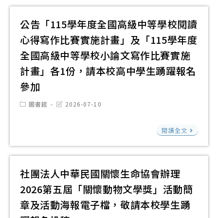
文
化
公告「115學年度全國高級中等學校閱讀
部
心得寫作比賽實施計畫」及「115學年度
辦
全國高級中等學校小論文寫作比賽實施
理
計畫」各1份，請本校高中學生踴躍報名
「
參加
18
屆
Post
Post
圖書館
2026-07-10
category:
last
文
modified:
公
馨
閱讀全文
告
獎
「1
案
學
受
社團法人中華民國關懷生命協會辦理
年
理
2026第五屆「關懷動物文學獎」活動簡
度
徵
章及活動海報電子檔，敬請本校學生踴
全
件