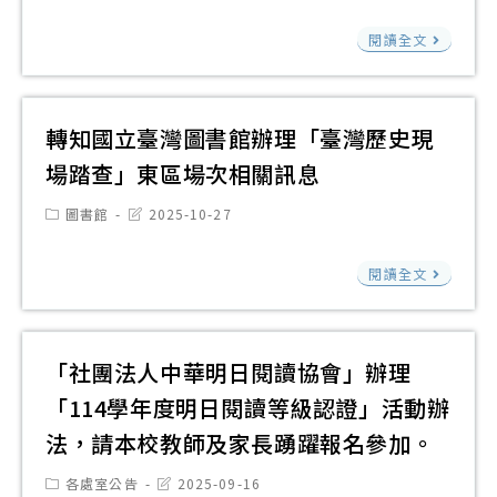
請
「
及
modified:
性
本
國
東
家
閱讀全文
多
校
立
記
長
語
人
公
憶
踴
多
員
共
書
躍
轉知國立臺灣圖書館辦理「臺灣歷史現
元
踴
資
寫
報
場踏查」東區場次相關訊息
文
躍
訊
×
名
化
Post
Post
參
圖書館
2025-10-27
圖
在
參
category:
last
繪
加
modified:
書
地
加
轉
本
閱讀全文
館
人
知
親
辨
物
國
子
理
誌
立
共
「社團法人中華明日閱讀協會」辦理
20
工
臺
讀
「114學年度明日閱讀等級認證」活動辦
讀
作
灣
心
代
法，請本校教師及家長踴躍報名參加。
坊
圖
得
言
請
書
Post
Post
各處室公告
2025-09-16
感