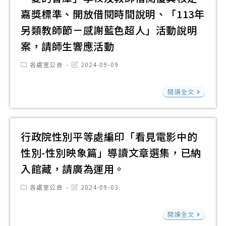
興
本
訊
數
生
嘉獎標準、開放借閱時間說明、「113年
趣
校
圖
位
多
另類教師節－感謝藍色超人」活動說明
同
教
書
借
加
學
案，請師生響應活動
師
館
閱
利
請
及
辦
證
Post
Post
各處室公告
2024-09-09
用
洽
category:
last
家
理
服
modified:
本
長
有
「20
務
閱讀全文
校
踴
關
繪
請
圖
躍
財
本
本
書
報
團
創
校
行政院性別平等處編印「看見電影中的
館
名
法
作
師
性別-性別映象篇」導讀文章選集，已納
參
人
工
生
入館藏，請廣為運用。
加
台
作
踴
灣
坊
Post
Post
各處室公告
2024-09-03
躍
category:
last
閱
─
modified:
提
行
讀
閱讀全文
用
出