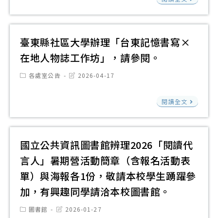
文
踴
校
創
躍
育
資
活
躍
高
意
參
部
訊
動
報
中
說
加
國
敬
自
臺東縣社區大學辦理「台東記憶書寫×
名
學
故
民
請
202
在地人物誌工作坊」，請參閱。
投
生
事
及
本
年
稿
踴
競
Post
Post
各處室公告
2026-04-17
學
校
7
category:
last
躍
賽
modified:
前
學
月
臺
報
簡
閱讀全文
教
生
1
東
名
章
育
報
日
縣
參
1
署
名
起
社
加
份
國立公共資訊圖書館辨理2026「閱讀代
檢
參
受
區
請
言人」暑期營活動簡章（含報名活動表
送
賽
理
大
本
「1
單）與海報各1份，敬請本校學生踴躍參
報
學
校
年
加，有興趣同學請洽本校圖書館。
名
辦
師
全
敬
理
生
Post
Post
圖書館
2026-01-27
國
category:
last