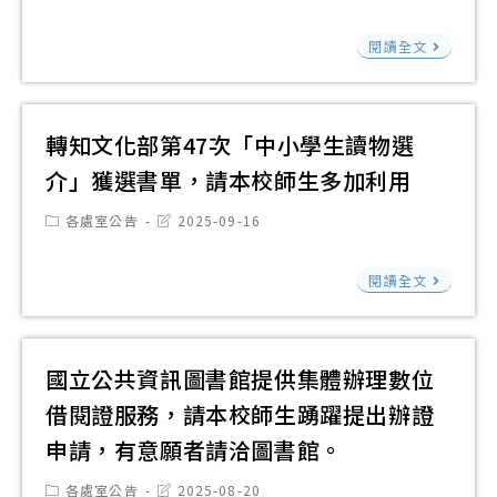
人
category:
last
參
館
想
modified:
暑
閱
「
辦
閱讀全文
甄
期
團
理
選
營
法
「
活
活
人
轉知文化部第47次「中小學生讀物選
灣
動
動
中
歷
簡
介」獲選書單，請本校師生多加利用
簡
華
史
章
章
Post
Post
各處室公告
2025-09-16
明
現
1
category:
last
（
modified:
日
場
份
轉
報
閱讀全文
閱
踏
請
知
名
讀
查
本
文
活
協
東
校
化
動
國立公共資訊圖書館提供集體辦理數位
會
區
師
部
表
借閱證服務，請本校師生踴躍提出辦證
辦
場
生
第
單
理
申請，有意願者請洽圖書館。
次
踴
47
與
「1
相
躍
次
Post
Post
各處室公告
2025-08-20