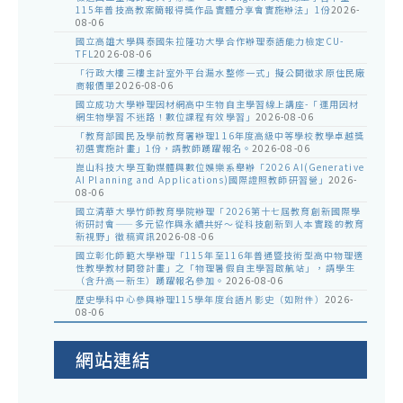
115年普技高教案簡報得獎作品實體分享會實施辦法」1份
2026-
踴
08-06
躍
國立高雄大學與泰國朱拉隆功大學合作辦理泰語能力檢定CU-
TFL
2026-08-06
報
「行政大樓三樓主計室外平台漏水整修一式」擬公開徵求原住民廠
商報價單
2026-08-06
名
國立成功大學辦理因材網高中生物自主學習線上講座-「運用因材
參
網生物學習不迷路！數位課程有效學習」
2026-08-06
「教育部國民及學前教育署辦理116年度高級中等學校教學卓越獎
加
初選實施計畫」1份，請教師踴躍報名。
2026-08-06
崑山科技大學互動媒體與數位娛樂系舉辦「2026 AI(Generative
AI Planning and Applications)國際證照教師研習營」
2026-
08-06
國立清華大學竹師教育學院辦理「2026第十七屆教育創新國際學
術研討會——多元協作與永續共好～從科技創新到人本實踐的教育
新視野」徵稿資訊
2026-08-06
國立彰化師範大學辦理「115年至116年普通暨技術型高中物理適
性教學教材開發計畫」之「物理暑假自主學習啟航站」，請學生
（含升高一新生）踴躍報名參加。
2026-08-06
歷史學科中心參與辦理115學年度台語片影史（如附件）
2026-
08-06
網站連結