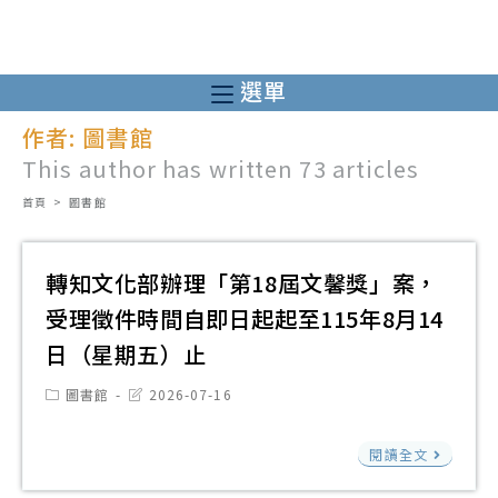
跳
轉
至
選單
主
作者:
圖書館
要
This author has written 73 articles
內
容
首頁
>
圖書館
轉知文化部辦理「第18屆文馨獎」案，
受理徵件時間自即日起起至115年8月14
日（星期五）止
Post
Post
圖書館
2026-07-16
category:
last
modified:
轉
閱讀全文
知