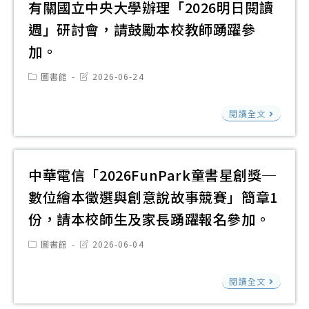
人
會
有關國立中央大學辦理「2026明日閱讀
施
五
正
辦
計
止
週」研討會，請鼓勵本校教師踴躍參
覺
理
畫
加。
教
202
及
育
Post
Post
圖書館
2026-06-24
第
「1
category:
last
基
modified:
五
學
有
金
閱讀全文
屆
年
關
會
「
度
國
舉
懷
全
立
中華電信「2026FunPark童書星創獎─
辦
動
國
中
202
數位繪本徵選與創意說故事競賽」簡章1
物
高
央
年
文
份，請本校師生及家長踴躍報名參加。
級
大
生
學
中
學
Post
Post
圖書館
2026-06-04
命
獎
category:
last
等
辦
modified:
教
活
學
中
理
閱讀全文
育
動
校
華
「20