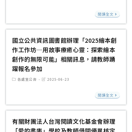
海
學
category:
last
關
報
「
modified:
報
年
國
訊
名
小
閱讀全文
各
度
立
息
參
學
1
明
公
加
生
份
日
共
國立公共資訊圖書館辦理「2025繪本創
讀
敬
閱
資
物
作工作坊─用故事療癒心靈：探索繪本
請
讀
訊
選
本
創作的無限可能」相關訊息，請教師踴
等
圖
介
校
躍報名參加
級
書
獲
學
認
館
Post
Post
各處室公告
2025-06-23
選
生
category:
last
證
提
modified:
書
踴
活
國
供
閱讀全文
單
躍
動
立
集
請
參
辦
公
體
本
加
法
共
辦
有關財團法人台灣閱讀文化基金會辦理
校
有
請
資
理
「愛的書庫」學校及教師借閱優異核定
師