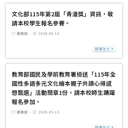
系
簡
小
電
明
列
章
論
信
文化部115年第2屆「青漫獎」資訊，敬
日
─
及
文
「20
閱
請本校學生報名參賽。
命
活
寫
童
讀
教
動
Post
Post
圖書館
2026-05-15
作
書
週
category:
last
育
海
modified:
比
星
研
文
與
報
閱讀全文
賽
創
討
化
心
電
實
獎
會
部
靈
子
施
─
請
115
成
檔
教育部國民及學前教育署檢送「115年全
計
數
鼓
年
長
敬
國性多語多元文化繪本親子共讀心得感
畫
位
勵
第
心
請
各
繪
想甄選」活動簡章1份，請本校師生踴躍
本
2
得
本
1
本
報名參加。
校
屆
寫
校
份
徵
教
「
作
Post
Post
圖書館
2026-05-15
學
請
選
category:
last
師
漫
徵
modified:
生
本
與
踴
教
獎
閱讀全文