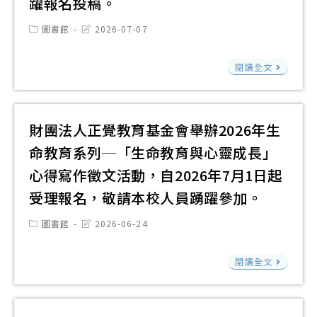
躍報名投稿。
國
時
高
間
Post
Post
圖書館
2026-07-07
category:
last
級
自
modified:
社
中
即
閱讀全文
團
等
日
法
學
起
人
校
起
財團法人正覺教育基金會舉辦2026年生
中
閱
至
命教育系列─「生命教育與心靈成長」
華
讀
115
心得寫作徵文活動，自2026年7月1日起
民
心
年
受理報名，敬請本校人員踴躍參加。
國
得
8
關
寫
Post
Post
月
圖書館
2026-06-24
category:
last
懷
作
14
modified:
財
生
閱讀全文
比
日
團
命
賽
（
法
協
實
期