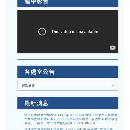
體中影音
事
活
加
寫
宜
動
作
請
說
比
高
明
賽
中
案
實
同
請
施
學
師
計
踴
生
畫
躍
響
各處室公告
各
參
應
1
加
活
各
選取分類
份
處
動
室
請
公
告
最新消息
高
中
國立彰化師範大學辦理「115年至116年普通暨技術型高中物理適
同
性教學教材開發計畫」之「115學年度全國高三暑假學測物理複習
計畫」，請高三學生踴躍報名參與。
2026-08-06
學
檢送國立臺灣師範大學辦理「Cool English 英語線上學習平臺