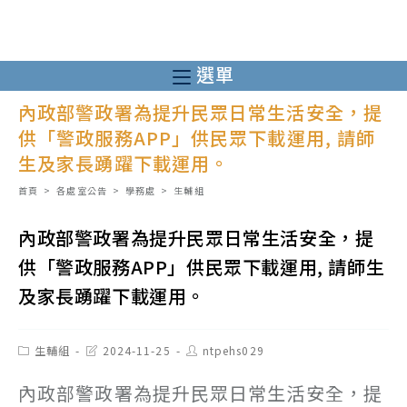
跳
轉
至
選單
主
內政部警政署為提升民眾日常生活安全，提
要
供「警政服務APP」供民眾下載運用, 請師
內
生及家長踴躍下載運用。
容
首頁
>
各處室公告
>
學務處
>
生輔組
內政部警政署為提升民眾日常生活安全，提
供「警政服務APP」供民眾下載運用, 請師生
及家長踴躍下載運用。
Post
Post
Post
生輔組
2024-11-25
ntpehs029
category:
last
author:
modified:
內政部警政署為提升民眾日常生活安全，提