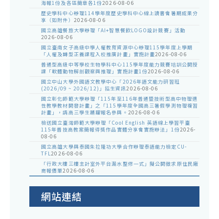
海報1份及各區簡章各1份
2026-08-06
歷史學科中心辦理114學年度歷史學科中心線上讀書會暑期成果分
享（如附件）
2026-08-06
國立高雄餐旅大學辦理「AI+智慧餐飲LOGO設計競賽」活動
2026-08-06
國立臺南女子高級中學人權教育資源中心辦理115學年度上學期
「人權及轉型正義課程入校推廣計畫」實施計畫
2026-08-06
普通型高級中等學校生物學科中心115學年度能力競賽培訓公開授
課「軟體動物解剖觀察與推理」實施計畫1份
2026-08-06
國立中山大學外國語文教學中心「2026年語文能力研習班
(2026/09 ~ 2026/12)」招生資訊
2026-08-06
國立彰化師範大學辦理「115年至116年普通暨技術型高中物理適
性教學教材開發計畫」之「115學年度全國高三暑假學測物理複習
計畫」，請高三學生踴躍報名參與。
2026-08-06
檢送國立臺灣師範大學辦理「Cool English 英語線上學習平臺
115年普技高教案簡報得獎作品實體分享會實施辦法」1份
2026-
08-06
國立高雄大學與泰國朱拉隆功大學合作辦理泰語能力檢定CU-
TFL
2026-08-06
「行政大樓三樓主計室外平台漏水整修一式」擬公開徵求原住民廠
商報價單
2026-08-06
網站連結