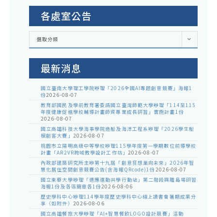
各處室公告
各
選取分類
處
室
公
告
最新消息
國立臺南大學理工學院辦理「2026全國AI專題創意競賽」海報1
份
2026-08-07
教育部國民及學前教育署委請國立臺灣師範大學辦理「114至115
年度健康促進學校輔導計畫師資專業成長研習」實施計畫1份
2026-08-07
國立高雄科技大學海事學院造船及海洋工程系辦理「2026學生船
模創客大賽」
2026-08-07
桃園市立陽明高級中等學校辦理115學年度第一學期數位前導學校
計畫「AR2VR跨域教學設計工作坊」
2026-08-07
內政部建築研究所主辦第十九屆「創意狂想巢向未來」2026年智
慧化居住空間創意競賽公告(含海報QRcode)1份
2026-08-07
國立東華大學辦理「適應運動共學行動站」第二階段與離島場研習
海報1份及各區簡章各1份
2026-08-06
歷史學科中心辦理114學年度歷史學科中心線上讀書會暑期成果分
享（如附件）
2026-08-06
國立高雄餐旅大學辦理「AI+智慧餐飲LOGO設計競賽」活動