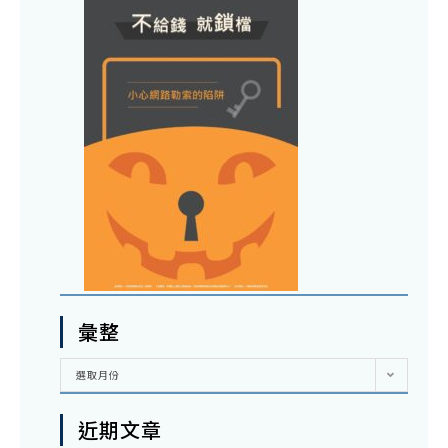
彙整
彙
選取月份
整
近期文章