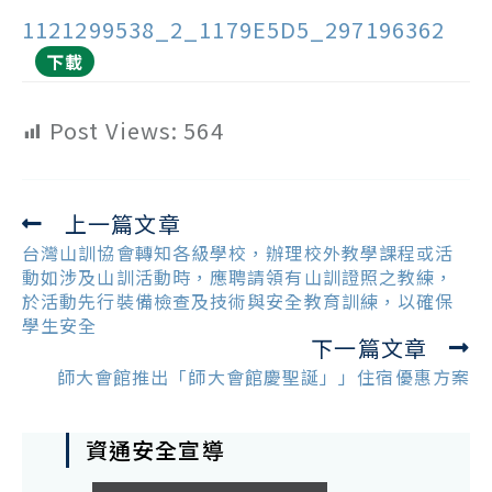
1121299538_2_1179E5D5_297196362
下載
Post Views:
564
上一篇文章
Read
more
台灣山訓協會轉知各級學校，辦理校外教學課程或活
articles
動如涉及山訓活動時，應聘請領有山訓證照之教練，
於活動先行裝備檢查及技術與安全教育訓練，以確保
學生安全
下一篇文章
師大會館推出「師大會館慶聖誕」」住宿優惠方案
資通安全宣導