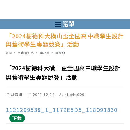
跳
轉
至
選單
主
「2024樹德科大橫山盃全國高中職學生設計
要
與藝術學生專題競賽」活動
內
容
首頁
>
各處室公告
>
學務處
>
訓育組
「2024樹德科大橫山盃全國高中職學生設計
與藝術學生專題競賽」活動
Post
Post
Post
訓育組
2023-12-04
ntpehs029
category:
last
author:
modified:
1121299538_1_1179E5D5_118091830
下載