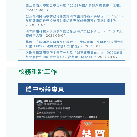
國立臺南大學理工學院辦理「2026全國AI專題創意競賽」海報1
份
2026-08-07
教育部國民及學前教育署委請國立臺灣師範大學辦理「114至115
年度健康促進學校輔導計畫師資專業成長研習」實施計畫1份
2026-08-07
國立高雄科技大學海事學院造船及海洋工程系辦理「2026學生船
模創客大賽」
2026-08-07
桃園市立陽明高級中等學校辦理115學年度第一學期數位前導學校
計畫「AR2VR跨域教學設計工作坊」
2026-08-07
內政部建築研究所主辦第十九屆「創意狂想巢向未來」2026年智
慧化居住空間創意競賽公告(含海報QRcode)1份
2026-08-07
校務重點工作
體中粉絲專頁