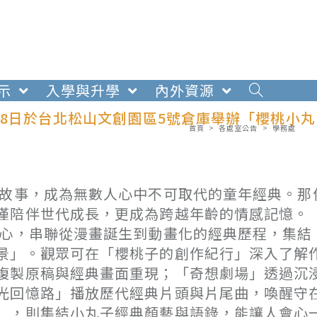
示
入學與升學
內外資源
月28日於台北松山文創園區5號倉庫舉辦「櫻桃小丸
首頁
>
各處室公告
>
學務處
暖故事，成為無數人心中不可取代的童年經典。那
僅陪伴世代成長，更成為跨越年齡的情感記憶。
核心，串聯從漫畫誕生到動畫化的經典歷程，集結
景」。觀眾可在「櫻桃子的創作紀行」深入了解
複製原稿與經典畫面重現；「奇想劇場」透過沉
光回憶路」播放歷代經典片頭與片尾曲，喚醒守
」，則集結小丸子經典顏藝與語錄，能讓人會心