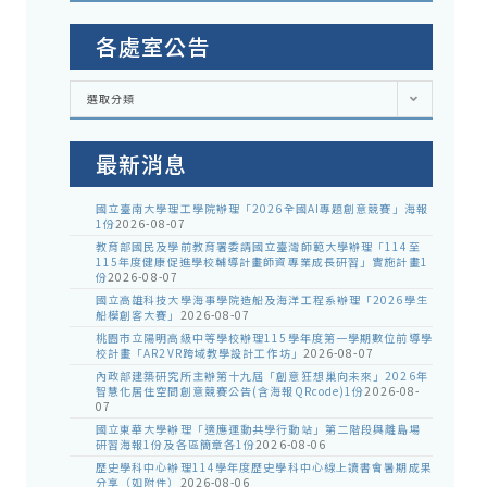
各處室公告
各
選取分類
處
室
公
告
最新消息
國立臺南大學理工學院辦理「2026全國AI專題創意競賽」海報
1份
2026-08-07
教育部國民及學前教育署委請國立臺灣師範大學辦理「114至
115年度健康促進學校輔導計畫師資專業成長研習」實施計畫1
份
2026-08-07
國立高雄科技大學海事學院造船及海洋工程系辦理「2026學生
船模創客大賽」
2026-08-07
桃園市立陽明高級中等學校辦理115學年度第一學期數位前導學
校計畫「AR2VR跨域教學設計工作坊」
2026-08-07
內政部建築研究所主辦第十九屆「創意狂想巢向未來」2026年
智慧化居住空間創意競賽公告(含海報QRcode)1份
2026-08-
07
國立東華大學辦理「適應運動共學行動站」第二階段與離島場
研習海報1份及各區簡章各1份
2026-08-06
歷史學科中心辦理114學年度歷史學科中心線上讀書會暑期成果
分享（如附件）
2026-08-06