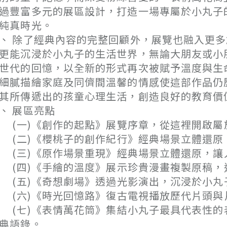
過豐富多元的展區設計，打造一場專屬於小丸子
純真時光。
、 除了經典內容的完整回顧外，展覽也融入更
更能沉浸於小丸子的生活世界，無論大朋友或小
世代的回憶，以全新的形式再次被賦予溫度與生
細膩描繪家庭及同儕間溫馨的情感使這部作品仍
其所傳遞出的孩童心理生活，創造良好的教育價
、 展區亮點
一)《創作的起點》展覽序章，從這裡開啟屬
二)《櫻桃子的創作紀行》經典場景立體還原
三)《原作場景重現》經典場景立體還原，讓
四)《手繪的溫度》展示珍貴漫畫複製原稿，
五)《奇想劇場》透過光影演出，沉浸於小丸
六)《時光回憶路》復古電視播放歷代片頭與
七)《表情萬花筒》集結小丸子最具代表性的
典語錄。