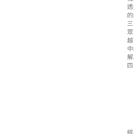
透
的
三
眾
越
中
解
四
(
(
(
(
(
(
(
經