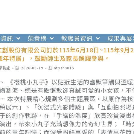
生資訊
榮譽榜
教職員資訊
成果與展
創股份有限公司訂於115年6月18日~115年9
0週年特展」，鼓勵師生及家長踴躍參與。
t
Post
Post
學務處
2026-05-19
ntpehs015
egory:
last
author:
modified:
、 《櫻桃小丸子》以貼近生活的幽默筆觸與溫
齒瀏海、總是有點懶散卻真誠可愛的小女孩，不
、 本次特展精心規劃多個主題展區，以原作為
稿展示」、「沉浸式光影體驗」與「互動拍照場
子的創作軌跡，在「手繪的溫度」欣賞珍貴漫畫
演出，帶來小丸子充滿想像力的奇幻世界；「時
前的童年記憶；而深受粉絲喜愛的「表情萬花筒