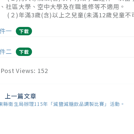
、社區大學、空中大學及在職進修等不適用。
２)年滿3歲(含)以上之兒童(未滿12歲兒童不
件一
下載
件二
下載
Post Views:
152
上一篇文章
ead
ore
東縣衛生局辦理115年「減鹽減糖飲品調製比賽」活動。
ticles