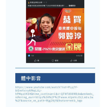
體中影音
https://www.youtube.com/watch?list=PLyj7F-
blDmYxiryAPAqLJLj-
hPMqaUKDK&time_continue=1&v=QFWTd08M8do&embeds_
referring_euri=https%3A%2F%2Fwww.ntpehs.ttct.edu.tw
%2F&source_ve_path=Mjg2NjY&feature=emb_logo