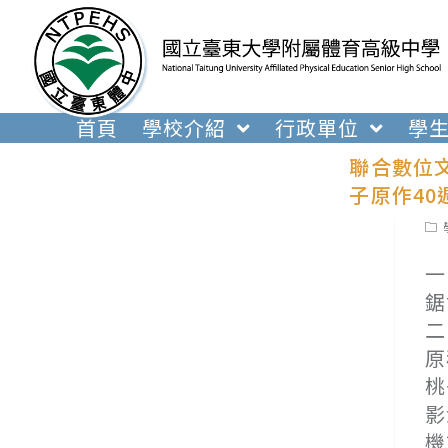
跳
轉
至
主
要
首頁
學校介紹
行政單位
學
內
聯合數位文
容
子原作4
Pos
cat
一
鋸
二
原
桃
影
機