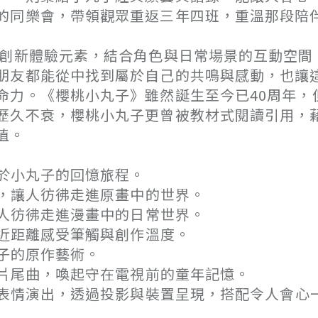
的同樂會，帶領觀眾重返三年四班，重溫那段陪
多創新體驗元素，結合角色與日常場景的互動空間
朋友都能從中找到屬於自己的共鳴與感動，也讓
命力。《櫻桃小丸子》雖然誕生至今已40周年，
歷久不衰，櫻桃小丸子更曾被教材式閱讀引用，
值。
於小丸子的回憶旅程。
，讓人彷彿走進原畫中的世界。
人彷彿走進漫畫中的日常世界。
近距離感受筆觸與創作溫度。
子的原作藝術。
片尾曲，喚起守在電視前的童年記憶。
表情演出，透過投影與裝置呈現，搭配令人會心