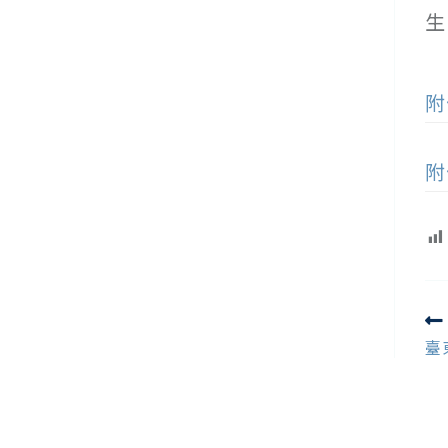
生
(
附
附
R
m
臺
ar