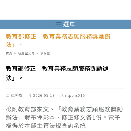
跳
轉
至
選單
主
教育部修正「教育業務志願服務獎勵辦
要
法」。
內
容
首頁
>
各處室公告
>
學務處
教育部修正「教育業務志願服務獎勵辦
法」。
Post
Post
Post
學務處
2026-05-13
ntpehs015
category:
last
author:
modified:
檢附教育部來文、「教育業務志願服務獎勵
辦法」發布令影本、修正條文各1份。電子
檔得於本部主管法規查詢系統