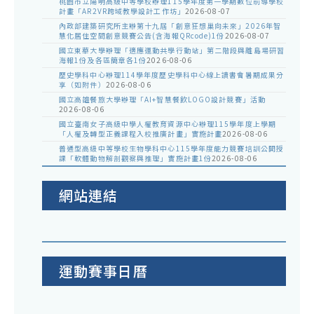
桃園市立陽明高級中等學校辦理115學年度第一學期數位前導學校
計畫「AR2VR跨域教學設計工作坊」
2026-08-07
內政部建築研究所主辦第十九屆「創意狂想巢向未來」2026年智
慧化居住空間創意競賽公告(含海報QRcode)1份
2026-08-07
國立東華大學辦理「適應運動共學行動站」第二階段與離島場研習
海報1份及各區簡章各1份
2026-08-06
歷史學科中心辦理114學年度歷史學科中心線上讀書會暑期成果分
享（如附件）
2026-08-06
國立高雄餐旅大學辦理「AI+智慧餐飲LOGO設計競賽」活動
2026-08-06
國立臺南女子高級中學人權教育資源中心辦理115學年度上學期
「人權及轉型正義課程入校推廣計畫」實施計畫
2026-08-06
普通型高級中等學校生物學科中心115學年度能力競賽培訓公開授
課「軟體動物解剖觀察與推理」實施計畫1份
2026-08-06
網站連結
運動賽事日曆