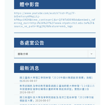
體中影音
https://www.youtube.com/watch?list=PLyj7F-
blDmYxiryAPAqLJLj-
hPMqaUKDK&time_continue=1&v=QFWTd08M8do&embeds_ref
erring_euri=https%3A%2F%2Fwww.ntpehs.ttct.edu.tw%2F&
source_ve_path=Mjg2NjY&feature=emb_logo
各處室公告
各
選取分類
處
室
公
告
最新消息
國立臺南大學理工學院辦理「2026全國AI專題創意競賽」海報1
份
2026-08-07
教育部國民及學前教育署委請國立臺灣師範大學辦理「114至115
年度健康促進學校輔導計畫師資專業成長研習」實施計畫1份
2026-08-07
國立高雄科技大學海事學院造船及海洋工程系辦理「2026學生船
模創客大賽」
2026-08-07