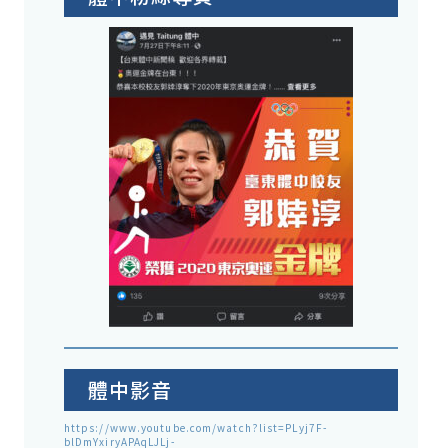
體中影音
https://www.youtube.com/watch?list=PLyj7F-
blDmYxiryAPAqLJLj-