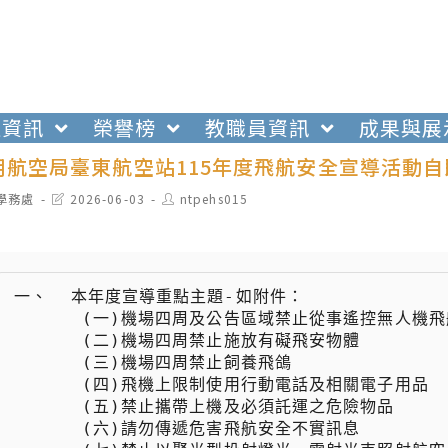
生資訊
榮譽榜
教職員資訊
成果與展
航空局臺東航空站115年度飛航安全宣導活動自
t
Post
Post
學務處
2026-06-03
ntpehs015
egory:
last
author:
modified:
一、  本年度宣導重點主題-如附件：

 　　  (一)機場四周及公告區域禁止從事遙控無人機飛航活動

 　　  (二)機場四周禁止施放有礙飛安物體

 　　  (三)機場四周禁止飼養飛鴿

 　　  (四)飛機上限制使用行動電話及相關電子用品

 　　  (五)禁止攜帶上機及必須託運之危險物品

 　　  (六)請勿傳遞危害飛航安全不實訊息
