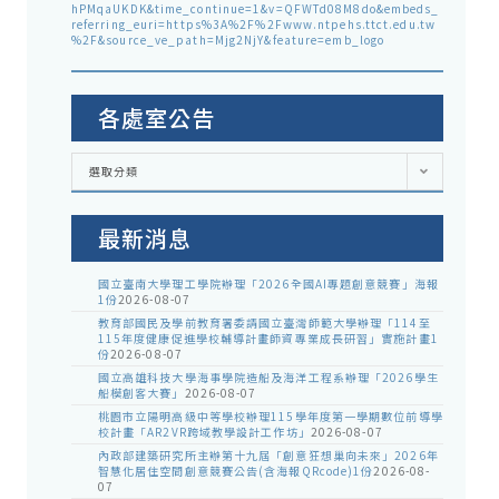
hPMqaUKDK&time_continue=1&v=QFWTd08M8do&embeds_
referring_euri=https%3A%2F%2Fwww.ntpehs.ttct.edu.tw
%2F&source_ve_path=Mjg2NjY&feature=emb_logo
各處室公告
各
選取分類
處
室
公
告
最新消息
國立臺南大學理工學院辦理「2026全國AI專題創意競賽」海報
1份
2026-08-07
教育部國民及學前教育署委請國立臺灣師範大學辦理「114至
115年度健康促進學校輔導計畫師資專業成長研習」實施計畫1
份
2026-08-07
國立高雄科技大學海事學院造船及海洋工程系辦理「2026學生
船模創客大賽」
2026-08-07
桃園市立陽明高級中等學校辦理115學年度第一學期數位前導學
校計畫「AR2VR跨域教學設計工作坊」
2026-08-07
內政部建築研究所主辦第十九屆「創意狂想巢向未來」2026年
智慧化居住空間創意競賽公告(含海報QRcode)1份
2026-08-
07