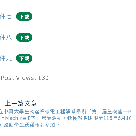
件七
下載
件八
下載
件九
下載
Post Views:
130
上一篇文章
ead
ore
立中興大學生物產業機電工程學系舉辦「第二屆生機營—B
ticles
I上Machine E下」營隊活動，延長報名期限至115年6月10
，鼓勵學生踴躍報名參加。