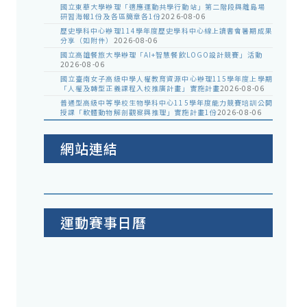
國立東華大學辦理「適應運動共學行動站」第二階段與離島場
研習海報1份及各區簡章各1份
2026-08-06
歷史學科中心辦理114學年度歷史學科中心線上讀書會暑期成果
分享（如附件）
2026-08-06
國立高雄餐旅大學辦理「AI+智慧餐飲LOGO設計競賽」活動
2026-08-06
國立臺南女子高級中學人權教育資源中心辦理115學年度上學期
「人權及轉型正義課程入校推廣計畫」實施計畫
2026-08-06
普通型高級中等學校生物學科中心115學年度能力競賽培訓公開
授課「軟體動物解剖觀察與推理」實施計畫1份
2026-08-06
網站連結
運動賽事日曆