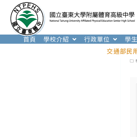
跳
轉
至
主
要
首頁
學校介紹
行政單位
學
內
交通部民用
容
Pos
cat