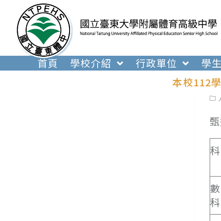
跳
轉
至
主
要
首頁
學校介紹
行政單位
學
內
本校112
容
Pos
cat
甄
科
數
科