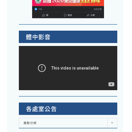
體中影音
各處室公告
各
選取分類
處
室
公