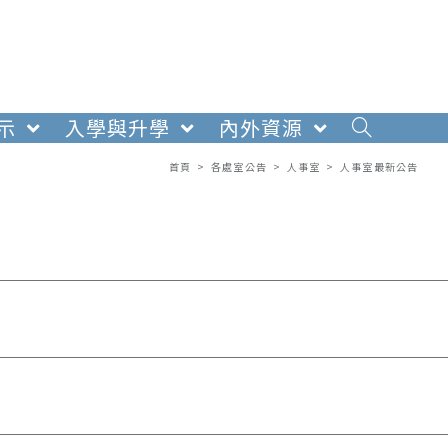
示
入學與升學
內外資源
首頁
>
各處室公告
>
人事室
>
人事室最新公告