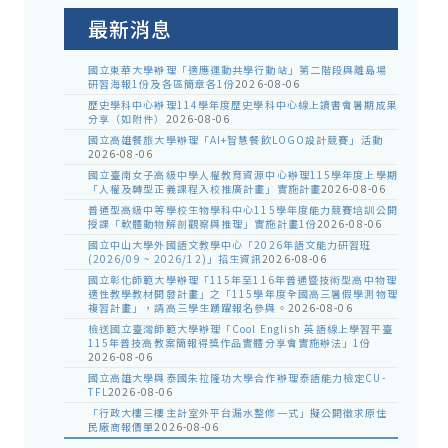
告
最新消息
國立東華大學辦理「適應運動共學行動站」第二階段與離島場
研習海報1份及各區簡章各1份
2026-08-06
歷史學科中心辦理114學年度歷史學科中心線上讀書會暑期成果
分享（如附件）
2026-08-06
國立高雄餐旅大學辦理「AI+智慧餐飲LOGO設計競賽」活動
2026-08-06
國立臺南女子高級中學人權教育資源中心辦理115學年度上學期
「人權及轉型正義課程入校推廣計畫」實施計畫
2026-08-06
普通型高級中等學校生物學科中心115學年度能力競賽培訓公開
授課「軟體動物解剖觀察與推理」實施計畫1份
2026-08-06
國立中山大學外國語文教學中心「2026年語文能力研習班
(2026/09 ~ 2026/12)」招生資訊
2026-08-06
國立彰化師範大學辦理「115年至116年普通暨技術型高中物理
適性教學教材開發計畫」之「115學年度全國高三暑假學測物理
複習計畫」，請高三學生踴躍報名參與。
2026-08-06
檢送國立臺灣師範大學辦理「Cool English 英語線上學習平臺
115年普技高教案簡報得獎作品實體分享會實施辦法」1份
2026-08-06
國立高雄大學與泰國朱拉隆功大學合作辦理泰語能力檢定CU-
TFL
2026-08-06
「行政大樓三樓主計室外平台漏水整修一式」擬公開徵求原住
民廠商報價單
2026-08-06