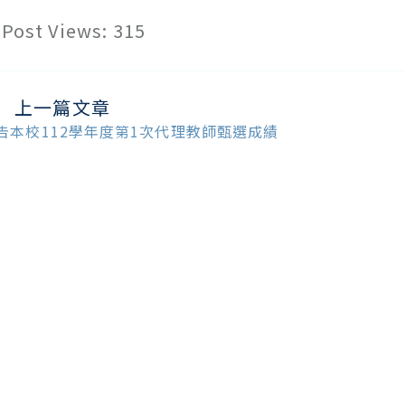
Post Views:
315
上一篇文章
ead
ore
告本校112學年度第1次代理教師甄選成績
ticles