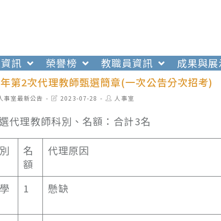
生資訊
榮譽榜
教職員資訊
成果與展
學年第2次代理教師甄選簡章(一次公告分次招考)
t
Post
Post
人事室最新公告
2023-07-28
人事室
egory:
last
author:
modified:
選代理教師科別、名額：合計3名
別
名
代理原因
額
學
1
懸缺