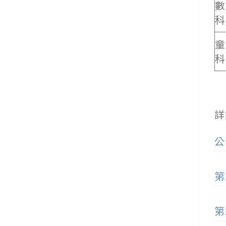
數
科
童
科
詳
公
第
第