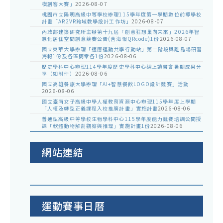
模創客大賽」
2026-08-07
桃園市立陽明高級中等學校辦理115學年度第一學期數位前導學校
計畫「AR2VR跨域教學設計工作坊」
2026-08-07
內政部建築研究所主辦第十九屆「創意狂想巢向未來」2026年智
慧化居住空間創意競賽公告(含海報QRcode)1份
2026-08-07
國立東華大學辦理「適應運動共學行動站」第二階段與離島場研習
海報1份及各區簡章各1份
2026-08-06
歷史學科中心辦理114學年度歷史學科中心線上讀書會暑期成果分
享（如附件）
2026-08-06
國立高雄餐旅大學辦理「AI+智慧餐飲LOGO設計競賽」活動
2026-08-06
國立臺南女子高級中學人權教育資源中心辦理115學年度上學期
「人權及轉型正義課程入校推廣計畫」實施計畫
2026-08-06
普通型高級中等學校生物學科中心115學年度能力競賽培訓公開授
課「軟體動物解剖觀察與推理」實施計畫1份
2026-08-06
網站連結
運動賽事日曆