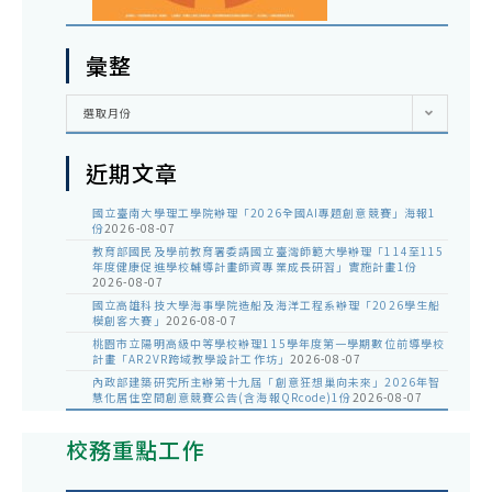
彙整
彙
選取月份
整
近期文章
國立臺南大學理工學院辦理「2026全國AI專題創意競賽」海報1
份
2026-08-07
教育部國民及學前教育署委請國立臺灣師範大學辦理「114至115
年度健康促進學校輔導計畫師資專業成長研習」實施計畫1份
2026-08-07
國立高雄科技大學海事學院造船及海洋工程系辦理「2026學生船
模創客大賽」
2026-08-07
桃園市立陽明高級中等學校辦理115學年度第一學期數位前導學校
計畫「AR2VR跨域教學設計工作坊」
2026-08-07
內政部建築研究所主辦第十九屆「創意狂想巢向未來」2026年智
慧化居住空間創意競賽公告(含海報QRcode)1份
2026-08-07
校務重點工作