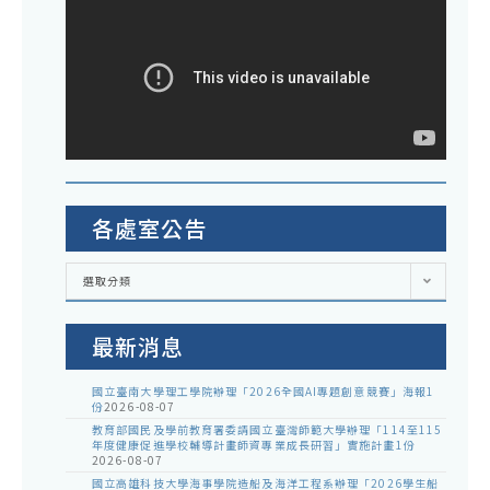
各處室公告
各
選取分類
處
室
公
告
最新消息
國立臺南大學理工學院辦理「2026全國AI專題創意競賽」海報1
份
2026-08-07
教育部國民及學前教育署委請國立臺灣師範大學辦理「114至115
年度健康促進學校輔導計畫師資專業成長研習」實施計畫1份
2026-08-07
國立高雄科技大學海事學院造船及海洋工程系辦理「2026學生船