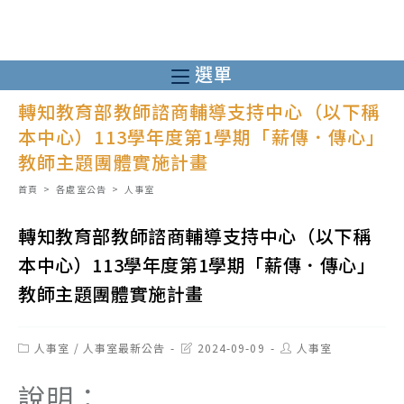
跳
轉
至
選單
主
轉知教育部教師諮商輔導支持中心（以下稱
要
本中心）113學年度第1學期「薪傳．傳心」
內
教師主題團體實施計畫
容
首頁
>
各處室公告
>
人事室
轉知教育部教師諮商輔導支持中心（以下稱
本中心）113學年度第1學期「薪傳．傳心」
教師主題團體實施計畫
Post
Post
Post
人事室
/
人事室最新公告
2024-09-09
人事室
category:
last
author:
modified:
說明：