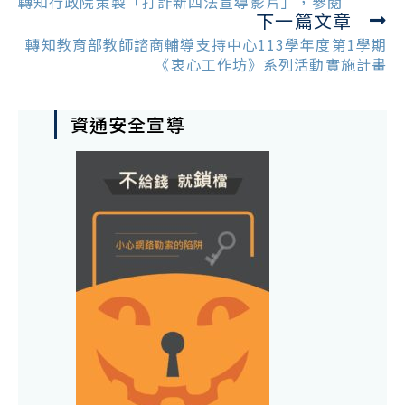
more
轉知行政院策製「打詐新四法宣導影片」，參閱
下一篇文章
articles
轉知教育部教師諮商輔導支持中心113學年度第1學期
《衷心工作坊》系列活動實施計畫
資通安全宣導