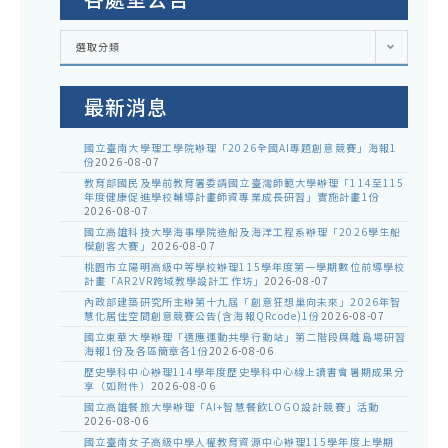
各
選取分類
處
室
公
告
最新消息
國立臺南大學理工學院辦理「2026全國AI專題創意競賽」海報1
份
2026-08-07
教育部國民及學前教育署委請國立臺灣師範大學辦理「114至115
年度健康促進學校輔導計畫師資專業成長研習」實施計畫1份
2026-08-07
國立高雄科技大學海事學院造船及海洋工程系辦理「2026學生船
模創客大賽」
2026-08-07
桃園市立陽明高級中等學校辦理115學年度第一學期數位前導學校
計畫「AR2VR跨域教學設計工作坊」
2026-08-07
內政部建築研究所主辦第十九屆「創意狂想巢向未來」2026年智
慧化居住空間創意競賽公告(含海報QRcode)1份
2026-08-07
國立東華大學辦理「適應運動共學行動站」第二階段與離島場研習
海報1份及各區簡章各1份
2026-08-06
歷史學科中心辦理114學年度歷史學科中心線上讀書會暑期成果分
享（如附件）
2026-08-06
國立高雄餐旅大學辦理「AI+智慧餐飲LOGO設計競賽」活動
2026-08-06
國立臺南女子高級中學人權教育資源中心辦理115學年度上學期