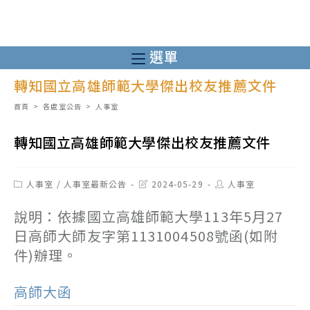
跳
轉
至
選單
主
轉知國立高雄師範大學傑出校友推薦文件
要
內
首頁
>
各處室公告
>
人事室
容
轉知國立高雄師範大學傑出校友推薦文件
Post
Post
Post
人事室
/
人事室最新公告
2024-05-29
人事室
category:
last
author:
modified:
說明：依據國立高雄師範大學113年5月27
日高師大師友字第1131004508號函(如附
件)辦理。
高師大函