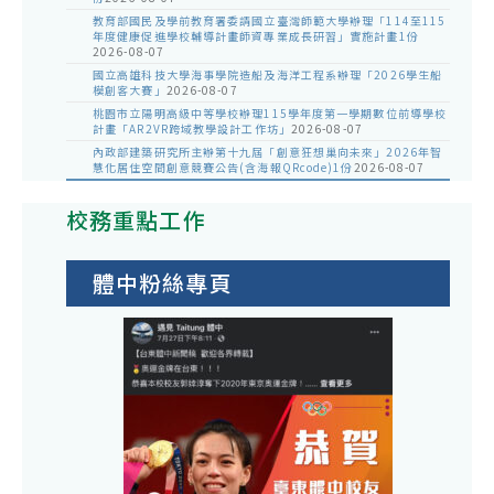
教育部國民及學前教育署委請國立臺灣師範大學辦理「114至115
年度健康促進學校輔導計畫師資專業成長研習」實施計畫1份
2026-08-07
國立高雄科技大學海事學院造船及海洋工程系辦理「2026學生船
模創客大賽」
2026-08-07
桃園市立陽明高級中等學校辦理115學年度第一學期數位前導學校
計畫「AR2VR跨域教學設計工作坊」
2026-08-07
內政部建築研究所主辦第十九屆「創意狂想巢向未來」2026年智
慧化居住空間創意競賽公告(含海報QRcode)1份
2026-08-07
校務重點工作
體中粉絲專頁