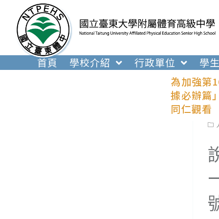
跳
轉
至
主
要
首頁
學校介紹
行政單位
學
內
為加強第
容
據必辦篇」
同仁觀看
Pos
cat