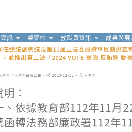
生資訊
榮譽榜
教職員資訊
成果與展
16任總統副總統及第11屆立法委員選舉反賄選宣
，並推出第二波「2024 VOTE 臺灣 反賄選
t
Post
Post
人事室
/
人事室最新公告
2023-12-12
人事室
egory:
last
author:
modified:
說明：
一、依據教育部112年11月22
號函轉法務部廉政署112年11月