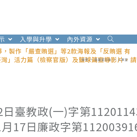
示
入學與升學
內外資源
導，製作「嚴查賄選」等2款海報及「反賄選 有
 愛臺灣」活力篇（檢察官版）及籃球篇宣導影片，請
首頁
>
各處室公告
>
人事室
日臺教政(一)字第1120114
17日廉政字第112003916