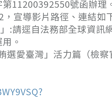
第11200392550號函辦理
2，宣導影片路徑、連結如
」:請逕自法務部全球資訊網
運用。
灣反賄選愛臺灣」活力篇（檢察
13WY9VSQ?