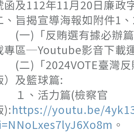
號函及112年11月20日廉政字
二、旨揭宣導海報如附件1、
(一)「反賄選有據必辦篇
載專區─Youtube影音下載
(二)「2024VOTE臺
版）及籃球篇:
１、活力篇(檢察官
):
https://youtu.be/4yk
i=NNoLxes7lyJ6Xo8m
。