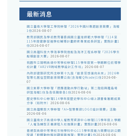
室
公
告
最新消息
國立臺南大學理工學院辦理「2026全國AI專題創意競賽」海報
1份
2026-08-07
教育部國民及學前教育署委請國立臺灣師範大學辦理「114至
115年度健康促進學校輔導計畫師資專業成長研習」實施計畫1
份
2026-08-07
國立高雄科技大學海事學院造船及海洋工程系辦理「2026學生
船模創客大賽」
2026-08-07
桃園市立陽明高級中等學校辦理115學年度第一學期數位前導學
校計畫「AR2VR跨域教學設計工作坊」
2026-08-07
內政部建築研究所主辦第十九屆「創意狂想巢向未來」2026年
智慧化居住空間創意競賽公告(含海報QRcode)1份
2026-08-
07
國立東華大學辦理「適應運動共學行動站」第二階段與離島場
研習海報1份及各區簡章各1份
2026-08-06
歷史學科中心辦理114學年度歷史學科中心線上讀書會暑期成果
分享（如附件）
2026-08-06
國立高雄餐旅大學辦理「AI+智慧餐飲LOGO設計競賽」活動
2026-08-06
國立臺南女子高級中學人權教育資源中心辦理115學年度上學期
「人權及轉型正義課程入校推廣計畫」實施計畫
2026-08-06
普通型高級中等學校生物學科中心115學年度能力競賽培訓公開
授課「軟體動物解剖觀察與推理」實施計畫1份
2026-08-06