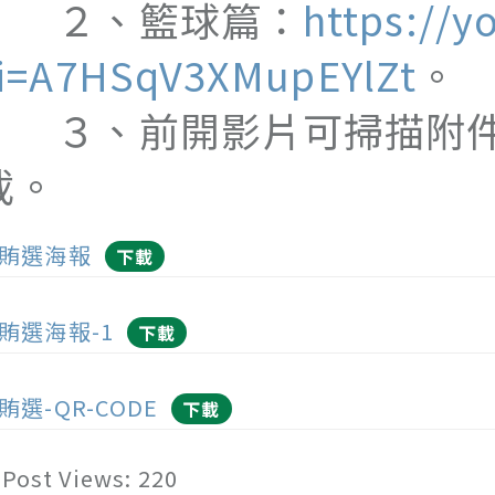
２、籃球篇：
https://y
i=A7HSqV3XMupEYlZt
。
３、前開影片可掃描附件3之
載。
賄選海報
下載
賄選海報-1
下載
賄選-QR-CODE
下載
Post Views:
220