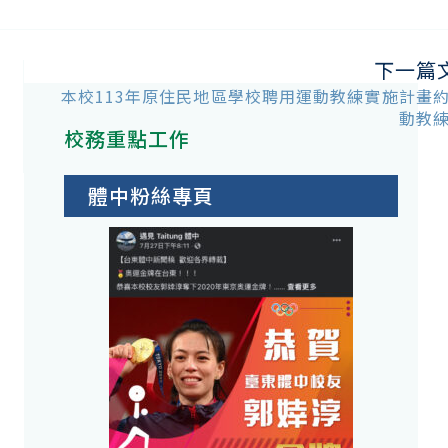
下一篇
本校113年原住民地區學校聘用運動教練實施計畫
之
動教
校務重點工作
體中粉絲專頁