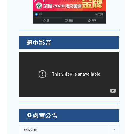
體中影音
各處室公告
各
選取分類
處