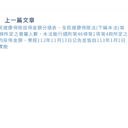
上一篇文章
ead
ore
民健康保險投保金額分級表、全民健康保險法(下稱本法)第
ticles
9條所定之眷屬人數、本法施行細則第46條第1項第4款所定
均投保金額，業經112年11月13日公告並皆自113年1月1日
實施