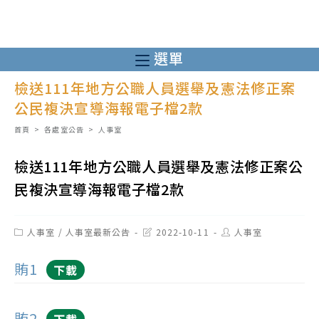
跳
轉
至
選單
主
檢送111年地方公職人員選舉及憲法修正案
要
公民複決宣導海報電子檔2款
內
容
首頁
>
各處室公告
>
人事室
檢送111年地方公職人員選舉及憲法修正案公
民複決宣導海報電子檔2款
Post
Post
Post
人事室
/
人事室最新公告
2022-10-11
人事室
category:
last
author:
modified:
賄1
下載
賄2