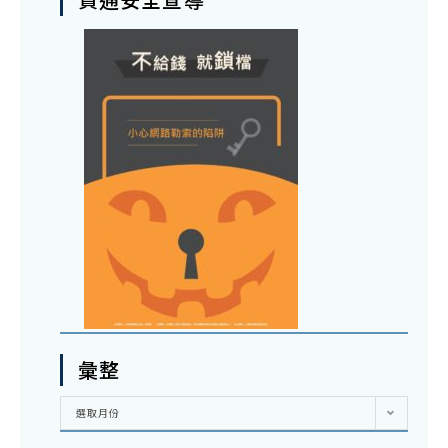
彙整
彙
選取月份
整