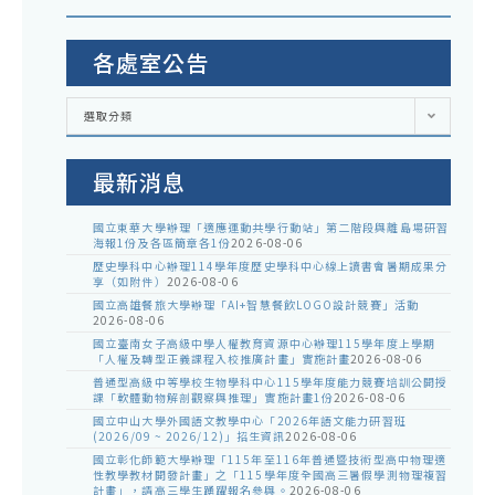
各處室公告
各
選取分類
處
室
公
告
最新消息
國立東華大學辦理「適應運動共學行動站」第二階段與離島場研習
海報1份及各區簡章各1份
2026-08-06
歷史學科中心辦理114學年度歷史學科中心線上讀書會暑期成果分
享（如附件）
2026-08-06
國立高雄餐旅大學辦理「AI+智慧餐飲LOGO設計競賽」活動
2026-08-06
國立臺南女子高級中學人權教育資源中心辦理115學年度上學期
「人權及轉型正義課程入校推廣計畫」實施計畫
2026-08-06
普通型高級中等學校生物學科中心115學年度能力競賽培訓公開授
課「軟體動物解剖觀察與推理」實施計畫1份
2026-08-06
國立中山大學外國語文教學中心「2026年語文能力研習班
(2026/09 ~ 2026/12)」招生資訊
2026-08-06
國立彰化師範大學辦理「115年至116年普通暨技術型高中物理適
性教學教材開發計畫」之「115學年度全國高三暑假學測物理複習
計畫」，請高三學生踴躍報名參與。
2026-08-06