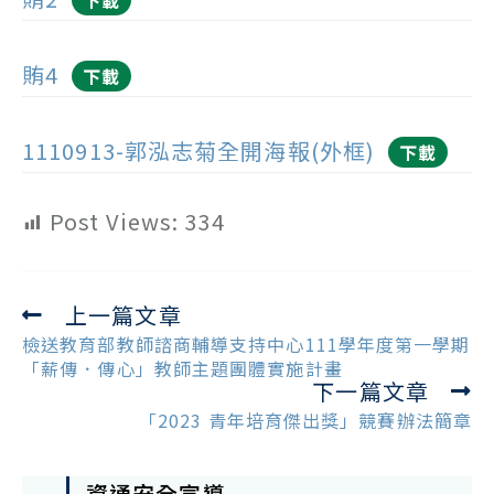
下載
賄4
下載
1110913-郭泓志菊全開海報(外框)
下載
Post Views:
334
上一篇文章
Read
more
檢送教育部教師諮商輔導支持中心111學年度第一學期
articles
「薪傳．傳心」教師主題團體實施計畫
下一篇文章
「2023 青年培育傑出獎」競賽辦法簡章
資通安全宣導