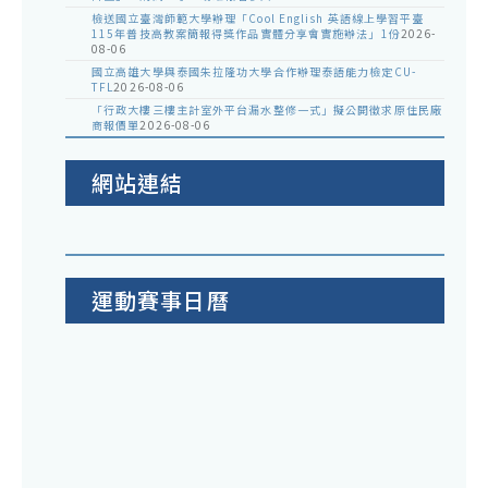
檢送國立臺灣師範大學辦理「Cool English 英語線上學習平臺
115年普技高教案簡報得獎作品實體分享會實施辦法」1份
2026-
08-06
國立高雄大學與泰國朱拉隆功大學合作辦理泰語能力檢定CU-
TFL
2026-08-06
「行政大樓三樓主計室外平台漏水整修一式」擬公開徵求原住民廠
商報價單
2026-08-06
網站連結
運動賽事日曆