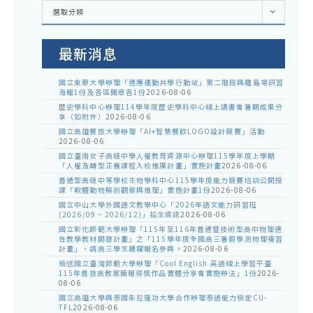
各
選取分類
處
室
公
告
最新消息
國立東華大學辦理「適應運動共學行動站」第二階段與離島場研習
海報1份及各區簡章各1份
2026-08-06
歷史學科中心辦理114學年度歷史學科中心線上讀書會暑期成果分
享（如附件）
2026-08-06
國立高雄餐旅大學辦理「AI+智慧餐飲LOGO設計競賽」活動
2026-08-06
國立臺南女子高級中學人權教育資源中心辦理115學年度上學期
「人權及轉型正義課程入校推廣計畫」實施計畫
2026-08-06
普通型高級中等學校生物學科中心115學年度能力競賽培訓公開授
課「軟體動物解剖觀察與推理」實施計畫1份
2026-08-06
國立中山大學外國語文教學中心「2026年語文能力研習班
(2026/09 ~ 2026/12)」招生資訊
2026-08-06
國立彰化師範大學辦理「115年至116年普通暨技術型高中物理適
性教學教材開發計畫」之「115學年度全國高三暑假學測物理複習
計畫」，請高三學生踴躍報名參與。
2026-08-06
檢送國立臺灣師範大學辦理「Cool English 英語線上學習平臺
115年普技高教案簡報得獎作品實體分享會實施辦法」1份
2026-
08-06
國立高雄大學與泰國朱拉隆功大學合作辦理泰語能力檢定CU-
TFL
2026-08-06