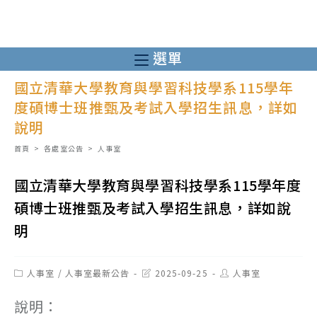
跳
轉
至
選單
主
國立清華大學教育與學習科技學系115學年
要
度碩博士班推甄及考試入學招生訊息，詳如
內
說明
容
首頁
>
各處室公告
>
人事室
國立清華大學教育與學習科技學系115學年度
碩博士班推甄及考試入學招生訊息，詳如說
明
Post
Post
Post
人事室
/
人事室最新公告
2025-09-25
人事室
category:
last
author:
modified:
說明：