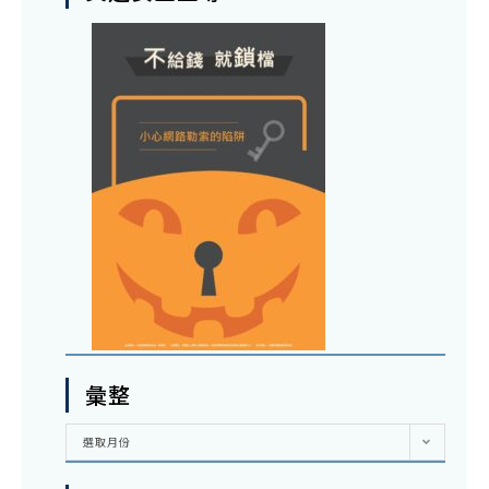
彙整
彙
選取月份
整