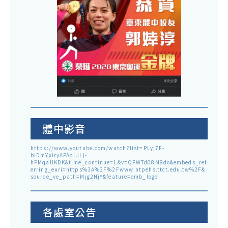
體中影音
https://www.youtube.com/watch?list=PLyj7F-
blDmYxiryAPAqLJLj-
hPMqaUKDK&time_continue=1&v=QFWTd08M8do&embeds_ref
erring_euri=https%3A%2F%2Fwww.ntpehs.ttct.edu.tw%2F&
source_ve_path=Mjg2NjY&feature=emb_logo
各處室公告