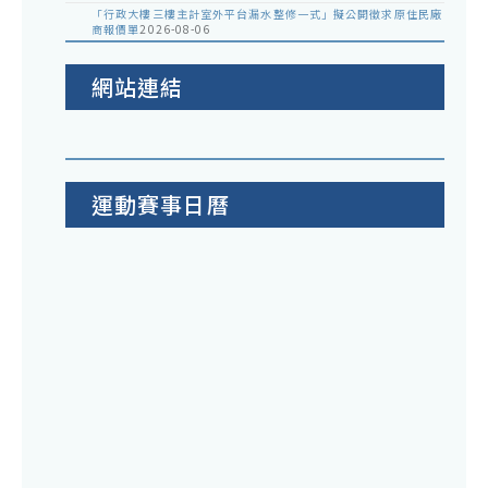
「行政大樓三樓主計室外平台漏水整修一式」擬公開徵求原住民廠
商報價單
2026-08-06
網站連結
運動賽事日曆