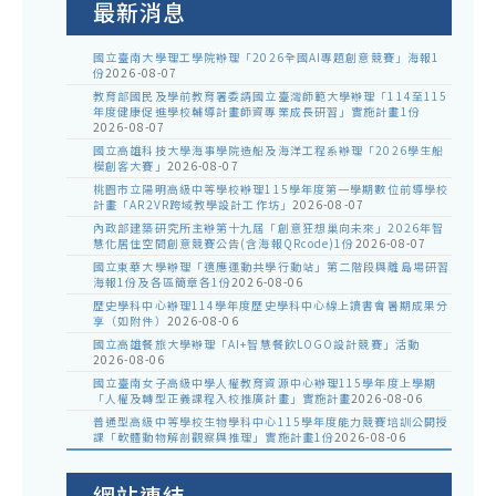
最新消息
國立臺南大學理工學院辦理「2026全國AI專題創意競賽」海報1
份
2026-08-07
教育部國民及學前教育署委請國立臺灣師範大學辦理「114至115
年度健康促進學校輔導計畫師資專業成長研習」實施計畫1份
2026-08-07
國立高雄科技大學海事學院造船及海洋工程系辦理「2026學生船
模創客大賽」
2026-08-07
桃園市立陽明高級中等學校辦理115學年度第一學期數位前導學校
計畫「AR2VR跨域教學設計工作坊」
2026-08-07
內政部建築研究所主辦第十九屆「創意狂想巢向未來」2026年智
慧化居住空間創意競賽公告(含海報QRcode)1份
2026-08-07
國立東華大學辦理「適應運動共學行動站」第二階段與離島場研習
海報1份及各區簡章各1份
2026-08-06
歷史學科中心辦理114學年度歷史學科中心線上讀書會暑期成果分
享（如附件）
2026-08-06
國立高雄餐旅大學辦理「AI+智慧餐飲LOGO設計競賽」活動
2026-08-06
國立臺南女子高級中學人權教育資源中心辦理115學年度上學期
「人權及轉型正義課程入校推廣計畫」實施計畫
2026-08-06
普通型高級中等學校生物學科中心115學年度能力競賽培訓公開授
課「軟體動物解剖觀察與推理」實施計畫1份
2026-08-06
網站連結