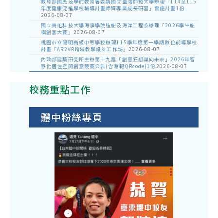
教育部國民及學前教育署委請國立臺灣師範大學辦理「114至115
年度健康促進學校輔導計畫師資專業成長研習」實施計畫1份
2026-08-07
國立高雄科技大學海事學院造船及海洋工程系辦理「2026學生船
模創客大賽」
2026-08-07
桃園市立陽明高級中等學校辦理115學年度第一學期數位前導學校
計畫「AR2VR跨域教學設計工作坊」
2026-08-07
內政部建築研究所主辦第十九屆「創意狂想巢向未來」2026年智
慧化居住空間創意競賽公告(含海報QRcode)1份
2026-08-07
校務重點工作
體中粉絲專頁