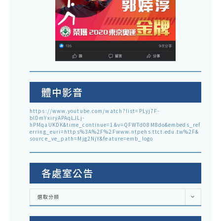
體中影音
https://www.youtube.com/watch?list=PLyj7F-
blDmYxiryAPAqLJLj-
hPMqaUKDK&time_continue=1&v=QFWTd08M8do&embeds_ref
erring_euri=https%3A%2F%2Fwww.ntpehs.ttct.edu.tw%2F&
source_ve_path=Mjg2NjY&feature=emb_logo
各處室公告
各
選取分類
處
室
公
告