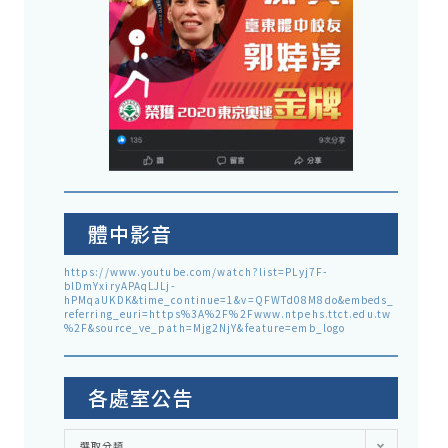
體中影音
https://www.youtube.com/watch?list=PLyj7F-
blDmYxiryAPAqLJLj-
hPMqaUKDK&time_continue=1&v=QFWTd08M8do&embeds_
referring_euri=https%3A%2F%2Fwww.ntpehs.ttct.edu.tw
%2F&source_ve_path=Mjg2NjY&feature=emb_logo
各處室公告
各
選取分類