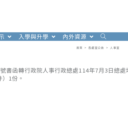
示
入學與升學
內外資源
首頁
>
各處室公告
>
人事室
930號書函轉行政院人事行政總處114年7月3日總
件）1份。