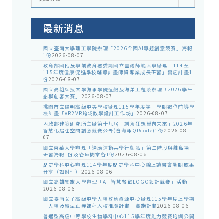
處
室
公
告
最新消息
國立臺南大學理工學院辦理「2026全國AI專題創意競賽」海報
1份
2026-08-07
教育部國民及學前教育署委請國立臺灣師範大學辦理「114至
115年度健康促進學校輔導計畫師資專業成長研習」實施計畫1
份
2026-08-07
國立高雄科技大學海事學院造船及海洋工程系辦理「2026學生
船模創客大賽」
2026-08-07
桃園市立陽明高級中等學校辦理115學年度第一學期數位前導學
校計畫「AR2VR跨域教學設計工作坊」
2026-08-07
內政部建築研究所主辦第十九屆「創意狂想巢向未來」2026年
智慧化居住空間創意競賽公告(含海報QRcode)1份
2026-08-
07
國立東華大學辦理「適應運動共學行動站」第二階段與離島場
研習海報1份及各區簡章各1份
2026-08-06
歷史學科中心辦理114學年度歷史學科中心線上讀書會暑期成果
分享（如附件）
2026-08-06
國立高雄餐旅大學辦理「AI+智慧餐飲LOGO設計競賽」活動
2026-08-06
國立臺南女子高級中學人權教育資源中心辦理115學年度上學期
「人權及轉型正義課程入校推廣計畫」實施計畫
2026-08-06
普通型高級中等學校生物學科中心115學年度能力競賽培訓公開