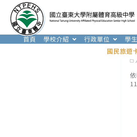
跳
轉
至
主
要
首頁
學校介紹
行政單位
學
內
國民旅遊
容
Pos
cat
依
1