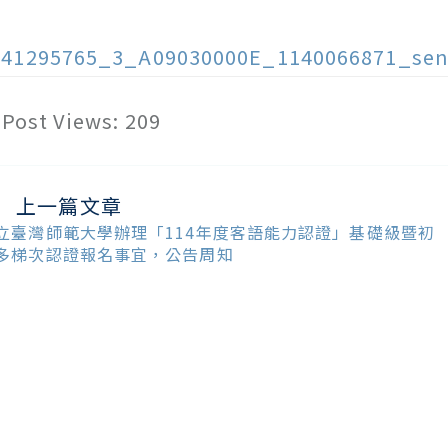
141295765_3_A09030000E_1140066871_sen
Post Views:
209
上一篇文章
ead
ore
立臺灣師範大學辦理「114年度客語能力認證」基礎級暨初
ticles
多梯次認證報名事宜，公告周知