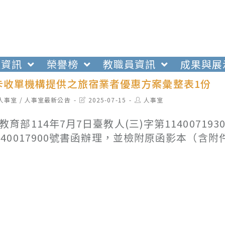
生資訊
榮譽榜
教職員資訊
成果與展
卡收單機構提供之旅宿業者優惠方案彙整表1份
t
Post
Post
人事室
/
人事室最新公告
2025-07-15
人事室
egory:
last
author:
modified:
教育部114年7月7日臺教人(三)字第1140071
140017900號書函辦理，並檢附原函影本（含附