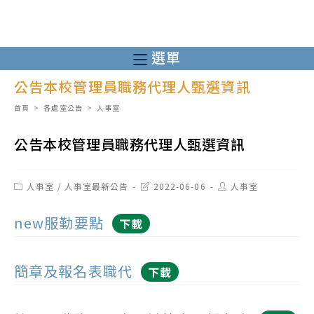
跳
轉
至
選單
主
公告本校管理員職務代理人甄選資訊
要
內
首頁
>
各處室公告
>
人事室
容
公告本校管理員職務代理人甄選資訊
Post
Post
Post
人事室
/
人事室最新公告
2022-06-06
人事室
category:
last
author:
modified:
new服勤要點
下載
簡章及報名表職代
下載