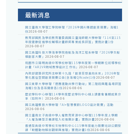
室
公
告
最新消息
國立臺南大學理工學院辦理「2026全國AI專題創意競賽」海報1
份
2026-08-07
教育部國民及學前教育署委請國立臺灣師範大學辦理「114至115
年度健康促進學校輔導計畫師資專業成長研習」實施計畫1份
2026-08-07
國立高雄科技大學海事學院造船及海洋工程系辦理「2026學生船
模創客大賽」
2026-08-07
桃園市立陽明高級中等學校辦理115學年度第一學期數位前導學校
計畫「AR2VR跨域教學設計工作坊」
2026-08-07
內政部建築研究所主辦第十九屆「創意狂想巢向未來」2026年智
慧化居住空間創意競賽公告(含海報QRcode)1份
2026-08-07
國立東華大學辦理「適應運動共學行動站」第二階段與離島場研習
海報1份及各區簡章各1份
2026-08-06
歷史學科中心辦理114學年度歷史學科中心線上讀書會暑期成果分
享（如附件）
2026-08-06
國立高雄餐旅大學辦理「AI+智慧餐飲LOGO設計競賽」活動
2026-08-06
國立臺南女子高級中學人權教育資源中心辦理115學年度上學期
「人權及轉型正義課程入校推廣計畫」實施計畫
2026-08-06
普通型高級中等學校生物學科中心115學年度能力競賽培訓公開授
課「軟體動物解剖觀察與推理」實施計畫1份
2026-08-06