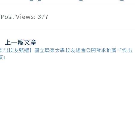
Post Views:
377
上一篇文章
ead
ore
傑出校友甄選】國立屏東大學校友總會公開徵求推薦「傑出
ticles
友」