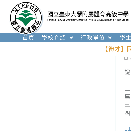
跳
轉
至
主
要
首頁
學校介紹
行政單位
學
內
【徵才】
容
Pos
cat
說
一
二
事
三
四
1