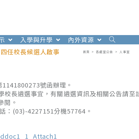
示
入學與升學
內外資源
第四任校長候選人啟事
首頁
>
各處室公告
>
人事室
141800273號函辦理。
中學校長遴選事宜，有關遴選資訊及相關公告請至
參閱。
3)-4227151分機57764。
ddoc1_1_Attach1