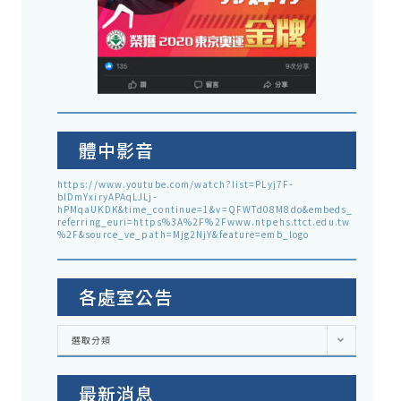
體中影音
https://www.youtube.com/watch?list=PLyj7F-
blDmYxiryAPAqLJLj-
hPMqaUKDK&time_continue=1&v=QFWTd08M8do&embeds_
referring_euri=https%3A%2F%2Fwww.ntpehs.ttct.edu.tw
%2F&source_ve_path=Mjg2NjY&feature=emb_logo
各處室公告
各
選取分類
處
室
公
告
最新消息