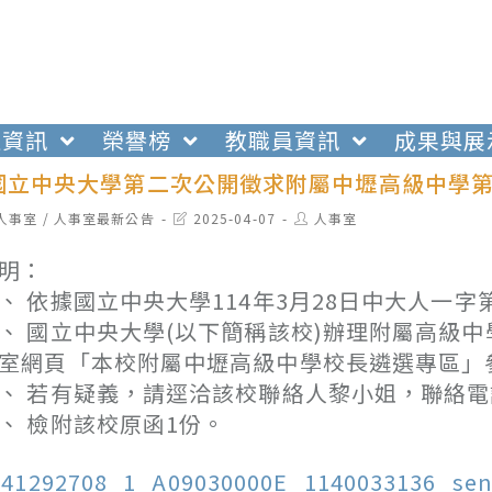
生資訊
榮譽榜
教職員資訊
成果與展
國立中央大學第二次公開徵求附屬中壢高級中學
t
Post
Post
人事室
/
人事室最新公告
2025-04-07
人事室
egory:
last
author:
modified:
明：
、 依據國立中央大學114年3月28日中大人一字第1
、 國立中央大學(以下簡稱該校)辦理附屬高級
室網頁「本校附屬中壢高級中學校長遴選專區」
、 若有疑義，請逕洽該校聯絡人黎小姐，聯絡電話：(0
、 檢附該校原函1份。
141292708_1_A09030000E_1140033136_sen