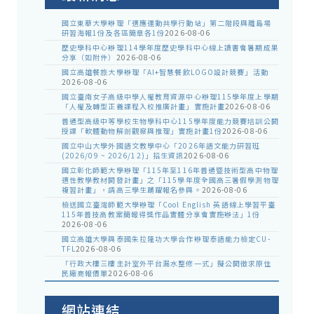
國立東華大學辦理「適應運動共學行動站」第二階段與離島場
研習海報1份及各區簡章各1份
2026-08-06
歷史學科中心辦理114學年度歷史學科中心線上讀書會暑期成果
分享（如附件）
2026-08-06
國立高雄餐旅大學辦理「AI+智慧餐飲LOGO設計競賽」活動
2026-08-06
國立臺南女子高級中學人權教育資源中心辦理115學年度上學期
「人權及轉型正義課程入校推廣計畫」實施計畫
2026-08-06
普通型高級中等學校生物學科中心115學年度能力競賽培訓公開
授課「軟體動物解剖觀察與推理」實施計畫1份
2026-08-06
國立中山大學外國語文教學中心「2026年語文能力研習班
(2026/09 ~ 2026/12)」招生資訊
2026-08-06
國立彰化師範大學辦理「115年至116年普通暨技術型高中物理
適性教學教材開發計畫」之「115學年度全國高三暑假學測物理
複習計畫」，請高三學生踴躍報名參與。
2026-08-06
檢送國立臺灣師範大學辦理「Cool English 英語線上學習平臺
115年普技高教案簡報得獎作品實體分享會實施辦法」1份
2026-08-06
國立高雄大學與泰國朱拉隆功大學合作辦理泰語能力檢定CU-
TFL
2026-08-06
「行政大樓三樓主計室外平台漏水整修一式」擬公開徵求原住
民廠商報價單
2026-08-06
網站連結