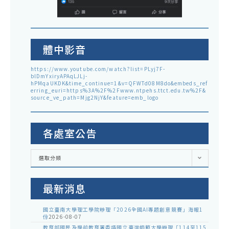
體中影音
https://www.youtube.com/watch?list=PLyj7F-
blDmYxiryAPAqLJLj-
hPMqaUKDK&time_continue=1&v=QFWTd08M8do&embeds_ref
erring_euri=https%3A%2F%2Fwww.ntpehs.ttct.edu.tw%2F&
source_ve_path=Mjg2NjY&feature=emb_logo
各處室公告
各
選取分類
處
室
公
告
最新消息
國立臺南大學理工學院辦理「2026全國AI專題創意競賽」海報1
份
2026-08-07
教育部國民及學前教育署委請國立臺灣師範大學辦理「114至115