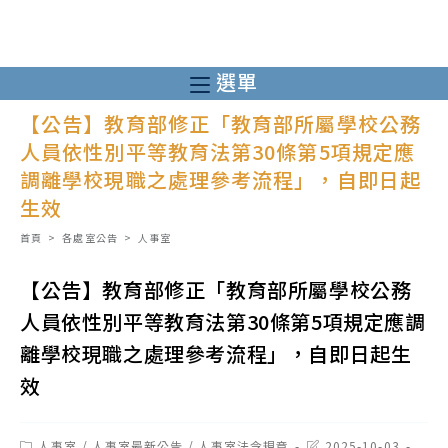
跳
轉
至
選單
主
【公告】教育部修正「教育部所屬學校公務
要
人員依性別平等教育法第30條第5項規定應
內
調離學校現職之處理參考流程」，自即日起
容
生效
首頁
>
各處室公告
>
人事室
【公告】教育部修正「教育部所屬學校公務
人員依性別平等教育法第30條第5項規定應調
離學校現職之處理參考流程」，自即日起生
效
Post
Post
人事室
/
人事室最新公告
/
人事室法令規章
2025-10-03