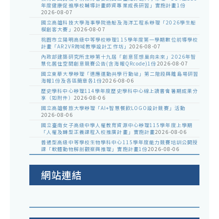
年度健康促進學校輔導計畫師資專業成長研習」實施計畫1份
2026-08-07
國立高雄科技大學海事學院造船及海洋工程系辦理「2026學生船
模創客大賽」
2026-08-07
桃園市立陽明高級中等學校辦理115學年度第一學期數位前導學校
計畫「AR2VR跨域教學設計工作坊」
2026-08-07
內政部建築研究所主辦第十九屆「創意狂想巢向未來」2026年智
慧化居住空間創意競賽公告(含海報QRcode)1份
2026-08-07
國立東華大學辦理「適應運動共學行動站」第二階段與離島場研習
海報1份及各區簡章各1份
2026-08-06
歷史學科中心辦理114學年度歷史學科中心線上讀書會暑期成果分
享（如附件）
2026-08-06
國立高雄餐旅大學辦理「AI+智慧餐飲LOGO設計競賽」活動
2026-08-06
國立臺南女子高級中學人權教育資源中心辦理115學年度上學期
「人權及轉型正義課程入校推廣計畫」實施計畫
2026-08-06
普通型高級中等學校生物學科中心115學年度能力競賽培訓公開授
課「軟體動物解剖觀察與推理」實施計畫1份
2026-08-06
網站連結