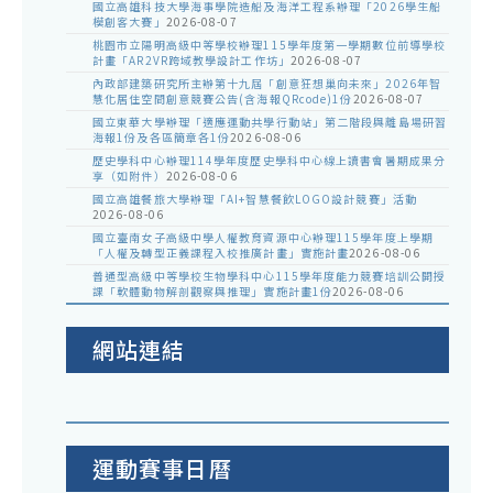
國立高雄科技大學海事學院造船及海洋工程系辦理「2026學生船
模創客大賽」
2026-08-07
桃園市立陽明高級中等學校辦理115學年度第一學期數位前導學校
計畫「AR2VR跨域教學設計工作坊」
2026-08-07
內政部建築研究所主辦第十九屆「創意狂想巢向未來」2026年智
慧化居住空間創意競賽公告(含海報QRcode)1份
2026-08-07
國立東華大學辦理「適應運動共學行動站」第二階段與離島場研習
海報1份及各區簡章各1份
2026-08-06
歷史學科中心辦理114學年度歷史學科中心線上讀書會暑期成果分
享（如附件）
2026-08-06
國立高雄餐旅大學辦理「AI+智慧餐飲LOGO設計競賽」活動
2026-08-06
國立臺南女子高級中學人權教育資源中心辦理115學年度上學期
「人權及轉型正義課程入校推廣計畫」實施計畫
2026-08-06
普通型高級中等學校生物學科中心115學年度能力競賽培訓公開授
課「軟體動物解剖觀察與推理」實施計畫1份
2026-08-06
網站連結
運動賽事日曆