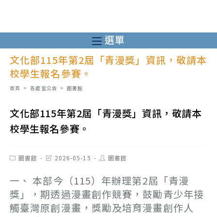
跳
轉
至
選單
主
文化部115年第2屆「青漫獎」資訊，敬請本
要
校學生報名參賽。
內
容
首頁
>
各處室公告
>
圖書館
文化部115年第2屆「青漫獎」資訊，敬請本
校學生報名參賽。
Post
Post
Post
圖書館
2026-05-15
圖書館
category:
last
author:
modified:
一、 本部今（115）年辦理第2屆「青漫
獎」，期透過漫畫創作競賽，鼓勵青少年接
觸臺灣原創漫畫，獎勵及培育漫畫創作人