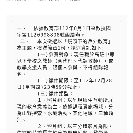
category:
last
author:
modified:
一、  依據教育部112年8月1日臺教授國
字第1120098808號函續辦。

 二、  本次徵選以「鏡頭下的戶外教育」
為主題，檢送簡章1份，摘述資訊如下:

 　　  (一)參賽對象：現任職於高級中等
以下學校之教師（含代理、代課教師），或
教學支援人員，限個人參與，不得組隊報
名。

 　　  (二)徵件期限：至112年12月28
日(星期四)23時59分截止。

 　　  (三)徵件類型：

 　　  １、照片組：以呈現師生互動所展
現的教育意義為主，依據課程實施場域，分
為山野探索、水域活動、其他場域，三種類
別。

 　　  ２、短片組：以三分鐘影片為限，
依據短片拍攝主軸分為歷史回顧、教學歷