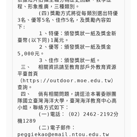
程、形象推廣，三種類別。

 　　  (四)獎勵方式將從每類別選出特優
3名、優等5名、佳作5名，及獎勵內容如
下:

 　　  １、特優：頒發獎狀一紙及獎金新
臺幣(以下同)1萬元。

 　　  ２、優等：頒發獎狀一紙及獎金
5,000元。

 　　  ３、佳作：頒發獎狀一紙。

 三、  相關資訊請至教育部戶外教育資源
平臺首頁
（https://outdoor.moe.edu.tw）
查詢。

 四、  倘有相關問題，請逕洽本署委辦團
隊國立臺灣海洋大學，臺灣海洋教育中心高
小姐，聯絡方式如下：

 　　  (一)電話：（02）2462-2192分
機1289

 　　  (二)電子郵件：
peggiekao@email.ntou.edu.tw