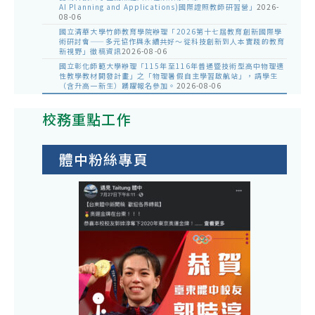
AI Planning and Applications)國際證照教師研習營」
2026-
08-06
國立清華大學竹師教育學院辦理「2026第十七屆教育創新國際學
術研討會——多元協作與永續共好～從科技創新到人本實踐的教育
新視野」徵稿資訊
2026-08-06
國立彰化師範大學辦理「115年至116年普通暨技術型高中物理適
性教學教材開發計畫」之「物理暑假自主學習啟航站」，請學生
（含升高一新生）踴躍報名參加。
2026-08-06
校務重點工作
體中粉絲專頁