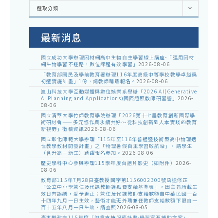
各
選取分類
處
室
公
告
最新消息
國立成功大學辦理因材網高中生物自主學習線上講座-「運用因材
網生物學習不迷路！數位課程有效學習」
2026-08-06
「教育部國民及學前教育署辦理116年度高級中等學校教學卓越獎
初選實施計畫」1份，請教師踴躍報名。
2026-08-06
崑山科技大學互動媒體與數位娛樂系舉辦「2026 AI(Generative
AI Planning and Applications)國際證照教師研習營」
2026-
08-06
國立清華大學竹師教育學院辦理「2026第十七屆教育創新國際學
術研討會——多元協作與永續共好～從科技創新到人本實踐的教育
新視野」徵稿資訊
2026-08-06
國立彰化師範大學辦理「115年至116年普通暨技術型高中物理適
性教學教材開發計畫」之「物理暑假自主學習啟航站」，請學生
（含升高一新生）踴躍報名參加。
2026-08-06
歷史學科中心參與辦理115學年度台語片影史（如附件）
2026-
08-06
教育部115年7月28日臺教授國字第1156002300號函送修正
「公立中小學兼任及代課教師鐘點費支給基準表」，因主旨所載生
效日有誤繕，爰予更正；兼任及代課教師支給數額自中華民國一百
十四年九月一日生效，藝術才能班外聘兼任教師支給數額下限自一
百十五年八月一日生效，請查照
2026-08-05
臺東縣政府115年度「脫貧支持服務計畫-學習資源補助方案」