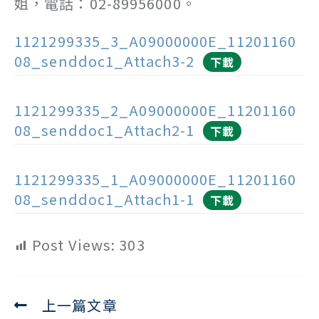
姐，電話：02-89956000。
1121299335_3_A09000000E_11201160
08_senddoc1_Attach3-2
下載
1121299335_2_A09000000E_11201160
08_senddoc1_Attach2-1
下載
1121299335_1_A09000000E_11201160
08_senddoc1_Attach1-1
下載
Post Views:
303
上一篇文章
Read