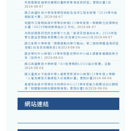
年度健康促進學校輔導計畫師資專業成長研習」實施計畫1份
2026-08-07
國立高雄科技大學海事學院造船及海洋工程系辦理「2026學生船
模創客大賽」
2026-08-07
桃園市立陽明高級中等學校辦理115學年度第一學期數位前導學校
計畫「AR2VR跨域教學設計工作坊」
2026-08-07
內政部建築研究所主辦第十九屆「創意狂想巢向未來」2026年智
慧化居住空間創意競賽公告(含海報QRcode)1份
2026-08-07
國立東華大學辦理「適應運動共學行動站」第二階段與離島場研習
海報1份及各區簡章各1份
2026-08-06
歷史學科中心辦理114學年度歷史學科中心線上讀書會暑期成果分
享（如附件）
2026-08-06
國立高雄餐旅大學辦理「AI+智慧餐飲LOGO設計競賽」活動
2026-08-06
國立臺南女子高級中學人權教育資源中心辦理115學年度上學期
「人權及轉型正義課程入校推廣計畫」實施計畫
2026-08-06
普通型高級中等學校生物學科中心115學年度能力競賽培訓公開授
課「軟體動物解剖觀察與推理」實施計畫1份
2026-08-06
網站連結