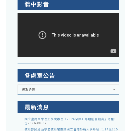
體中影音
各處室公告
各
選取分類
處
室
公
告
最新消息
國立臺南大學理工學院辦理「2026全國AI專題創意競賽」海報1
份
2026-08-07
教育部國民及學前教育署委請國立臺灣師範大學辦理「114至115