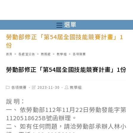
跳
轉
至
選單
主
勞動部修正「第54屆全國技能競賽計畫」1
要
份
內
容
首頁
>
各處室公告
>
教務處
>
教學組
>
各項競賽
勞動部修正「第54屆全國技能競賽計畫」1份
Post
Post
Post
各項競賽
2023-11-30
教學組
category:
last
author:
modified:
說 明：
一、 依勞動部112年11月22日勞動發能字第
1120518625B號函辦理。
二、 如有任何問題，請洽勞動部承辦人林小