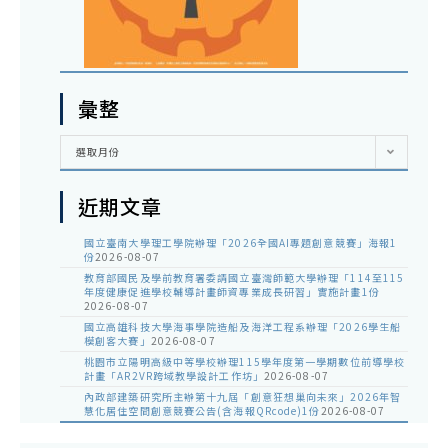
彙整
彙
選取月份
整
近期文章
國立臺南大學理工學院辦理「2026全國AI專題創意競賽」海報1
份
2026-08-07
教育部國民及學前教育署委請國立臺灣師範大學辦理「114至115
年度健康促進學校輔導計畫師資專業成長研習」實施計畫1份
2026-08-07
國立高雄科技大學海事學院造船及海洋工程系辦理「2026學生船
模創客大賽」
2026-08-07
桃園市立陽明高級中等學校辦理115學年度第一學期數位前導學校
計畫「AR2VR跨域教學設計工作坊」
2026-08-07
內政部建築研究所主辦第十九屆「創意狂想巢向未來」2026年智
慧化居住空間創意競賽公告(含海報QRcode)1份
2026-08-07