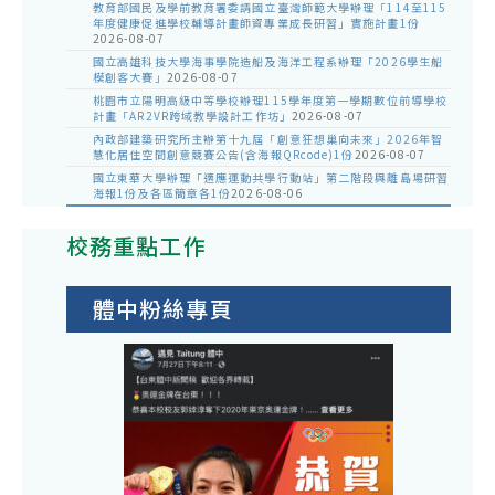
教育部國民及學前教育署委請國立臺灣師範大學辦理「114至115
年度健康促進學校輔導計畫師資專業成長研習」實施計畫1份
2026-08-07
國立高雄科技大學海事學院造船及海洋工程系辦理「2026學生船
模創客大賽」
2026-08-07
桃園市立陽明高級中等學校辦理115學年度第一學期數位前導學校
計畫「AR2VR跨域教學設計工作坊」
2026-08-07
內政部建築研究所主辦第十九屆「創意狂想巢向未來」2026年智
慧化居住空間創意競賽公告(含海報QRcode)1份
2026-08-07
國立東華大學辦理「適應運動共學行動站」第二階段與離島場研習
海報1份及各區簡章各1份
2026-08-06
校務重點工作
體中粉絲專頁