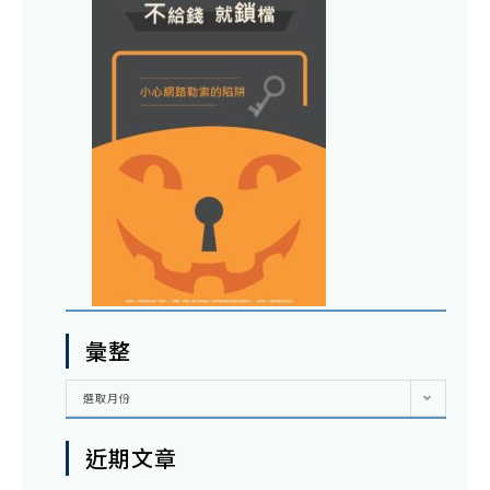
彙整
彙
選取月份
整
近期文章