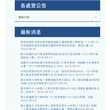
各處室公告
各
選取分類
處
室
公
告
最新消息
教育部國民及學前教育署委請國立臺灣師範大學辦理「114至115
年度健康促進學校輔導計畫師資專業成長研習」實施計畫1份
2026-08-07
國立高雄科技大學海事學院造船及海洋工程系辦理「2026學生船
模創客大賽」
2026-08-07
桃園市立陽明高級中等學校辦理115學年度第一學期數位前導學校
計畫「AR2VR跨域教學設計工作坊」
2026-08-07
內政部建築研究所主辦第十九屆「創意狂想巢向未來」2026年智
慧化居住空間創意競賽公告(含海報QRcode)1份
2026-08-07
國立東華大學辦理「適應運動共學行動站」第二階段與離島場研習
海報1份及各區簡章各1份
2026-08-06
歷史學科中心辦理114學年度歷史學科中心線上讀書會暑期成果分
享（如附件）
2026-08-06
國立高雄餐旅大學辦理「AI+智慧餐飲LOGO設計競賽」活動
2026-08-06
國立臺南女子高級中學人權教育資源中心辦理115學年度上學期
「人權及轉型正義課程入校推廣計畫」實施計畫
2026-08-06