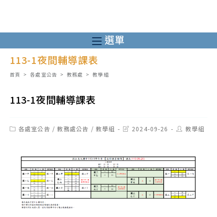
跳
轉
至
選單
主
113-1夜間輔導課表
要
內
首頁
>
各處室公告
>
教務處
>
教學組
容
113-1夜間輔導課表
Post
Post
Post
各處室公告
/
教務處公告
/
教學組
2024-09-26
教學組
category:
last
author:
modified: