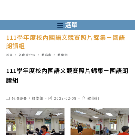
跳
轉
至
選單
主
111學年度校內國語文競賽照片錦集－國語
要
朗讀組
內
容
首頁
>
各處室公告
>
教務處
>
教學組
111學年度校內國語文競賽照片錦集－國語朗
讀組
Post
Post
Post
各項競賽
/
教學組
2023-02-08
教學組
category:
last
author:
modified: