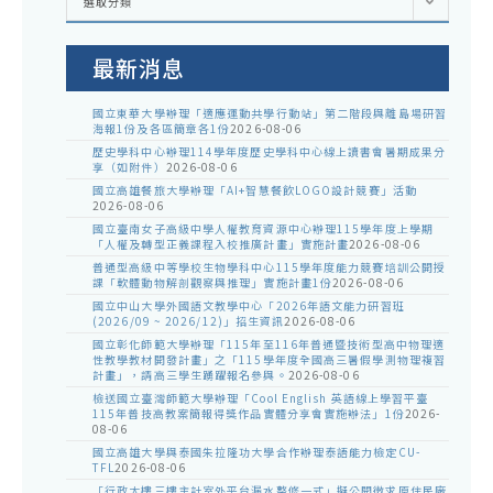
選取分類
處
室
公
告
最新消息
國立東華大學辦理「適應運動共學行動站」第二階段與離島場研習
海報1份及各區簡章各1份
2026-08-06
歷史學科中心辦理114學年度歷史學科中心線上讀書會暑期成果分
享（如附件）
2026-08-06
國立高雄餐旅大學辦理「AI+智慧餐飲LOGO設計競賽」活動
2026-08-06
國立臺南女子高級中學人權教育資源中心辦理115學年度上學期
「人權及轉型正義課程入校推廣計畫」實施計畫
2026-08-06
普通型高級中等學校生物學科中心115學年度能力競賽培訓公開授
課「軟體動物解剖觀察與推理」實施計畫1份
2026-08-06
國立中山大學外國語文教學中心「2026年語文能力研習班
(2026/09 ~ 2026/12)」招生資訊
2026-08-06
國立彰化師範大學辦理「115年至116年普通暨技術型高中物理適
性教學教材開發計畫」之「115學年度全國高三暑假學測物理複習
計畫」，請高三學生踴躍報名參與。
2026-08-06
檢送國立臺灣師範大學辦理「Cool English 英語線上學習平臺
115年普技高教案簡報得獎作品實體分享會實施辦法」1份
2026-
08-06
國立高雄大學與泰國朱拉隆功大學合作辦理泰語能力檢定CU-
TFL
2026-08-06
「行政大樓三樓主計室外平台漏水整修一式」擬公開徵求原住民廠