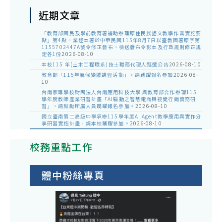
近期文章
「教育部國民及學前教育署補助辦理原住民族語文教學作業實施要
點」第4點，業經本署於中華民國115年8月7日以臺教國署原字第
1155702447A號令修正發布，檢送發布令影本及行政規則修正規
定各1份
2026-08-10
本校115 年(土木工程職系)技士職務代理人甄選公告
2026-08-10
教育部「115年氣候變遷講習活動」，請踴躍報名參加
2026-08-
10
台南家專學校財團法人台南應用科技大學 與教育部合作辦理115
學年度教師產業研習計畫「AI驅動之智慧電商與視覺行銷實務研
習」，請鼓勵所屬人員踴躍報名參加。
2026-08-10
國立臺南第二高級中學承辦115學年度AI Agent教學應用與實作分
享研習實施計畫，請本校踴躍參加。
2026-08-10
校務重點工作
體中粉絲專頁