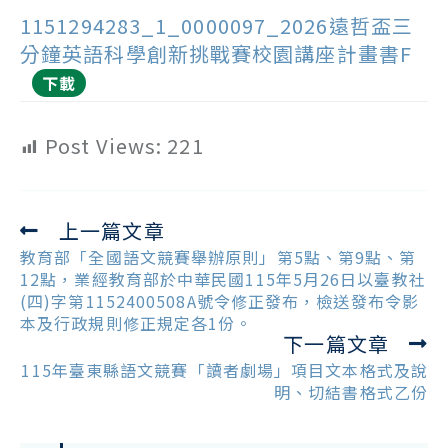
1151294283_1_0000097_2026遠哲盃三
分鐘英語科學創新挑戰賽校園講座計畫書F
下載
Post Views:
221
上一篇文章
Read
more
教育部「全國語文競賽舉辦原則」第5點、第9點、第
articles
12點，業經教育部於中華民國115年5月26日以臺教社
(四)字第1152400508A號令修正發布，檢送發布令影
本及行政規則修正規定各1份。
下一篇文章
115年臺東縣語文競賽「讀者劇場」項目文本格式及說
明、切結書格式乙份