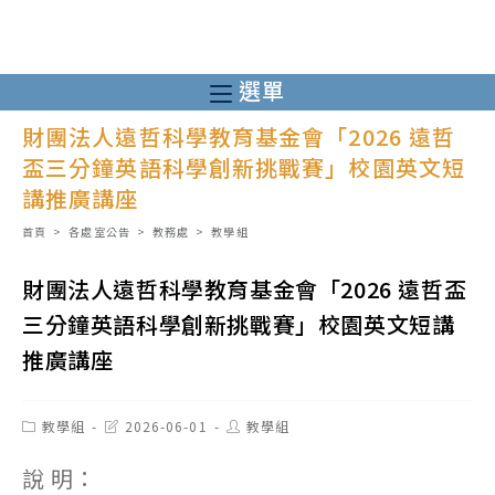
跳
轉
至
選單
主
財團法人遠哲科學教育基金會「2026 遠哲
要
盃三分鐘英語科學創新挑戰賽」校園英文短
內
講推廣講座
容
首頁
>
各處室公告
>
教務處
>
教學組
財團法人遠哲科學教育基金會「2026 遠哲盃
三分鐘英語科學創新挑戰賽」校園英文短講
推廣講座
Post
Post
Post
教學組
2026-06-01
教學組
category:
last
author:
modified:
說 明：