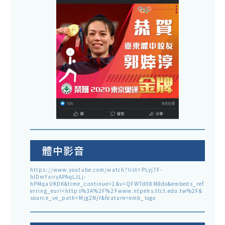
體中影音
https://www.youtube.com/watch?list=PLyj7F-
blDmYxiryAPAqLJLj-
hPMqaUKDK&time_continue=1&v=QFWTd08M8do&embeds_ref
erring_euri=https%3A%2F%2Fwww.ntpehs.ttct.edu.tw%2F&
source_ve_path=Mjg2NjY&feature=emb_logo