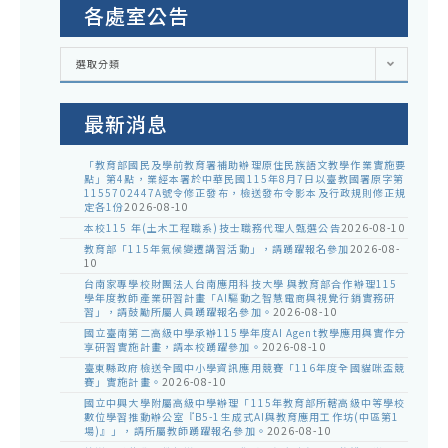
各處室公告
各
選取分類
處
室
公
告
最新消息
「教育部國民及學前教育署補助辦理原住民族語文教學作業實施要
點」第4點，業經本署於中華民國115年8月7日以臺教國署原字第
1155702447A號令修正發布，檢送發布令影本及行政規則修正規
定各1份
2026-08-10
本校115 年(土木工程職系)技士職務代理人甄選公告
2026-08-10
教育部「115年氣候變遷講習活動」，請踴躍報名參加
2026-08-
10
台南家專學校財團法人台南應用科技大學 與教育部合作辦理115
學年度教師產業研習計畫「AI驅動之智慧電商與視覺行銷實務研
習」，請鼓勵所屬人員踴躍報名參加。
2026-08-10
國立臺南第二高級中學承辦115學年度AI Agent教學應用與實作分
享研習實施計畫，請本校踴躍參加。
2026-08-10
臺東縣政府檢送全國中小學資訊應用競賽「116年度全國貓咪盃競
賽」實施計畫。
2026-08-10
國立中興大學附屬高級中學辦理「115年教育部所轄高級中等學校
數位學習推動辦公室『B5-1生成式AI與教育應用工作坊(中區第1
場)』」，請所屬教師踴躍報名參加。
2026-08-10