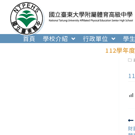
跳
轉
至
主
要
首頁
學校介紹
行政單位
學
內
112學年
容
Pos
cat
1
R
m
財