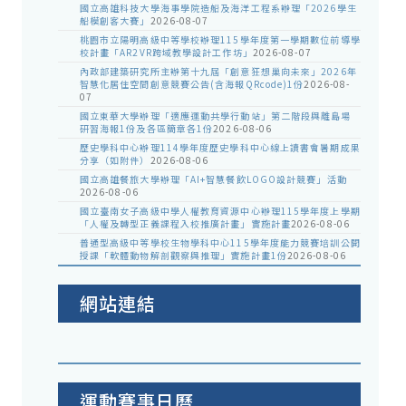
國立高雄科技大學海事學院造船及海洋工程系辦理「2026學生
船模創客大賽」
2026-08-07
桃園市立陽明高級中等學校辦理115學年度第一學期數位前導學
校計畫「AR2VR跨域教學設計工作坊」
2026-08-07
內政部建築研究所主辦第十九屆「創意狂想巢向未來」2026年
智慧化居住空間創意競賽公告(含海報QRcode)1份
2026-08-
07
國立東華大學辦理「適應運動共學行動站」第二階段與離島場
研習海報1份及各區簡章各1份
2026-08-06
歷史學科中心辦理114學年度歷史學科中心線上讀書會暑期成果
分享（如附件）
2026-08-06
國立高雄餐旅大學辦理「AI+智慧餐飲LOGO設計競賽」活動
2026-08-06
國立臺南女子高級中學人權教育資源中心辦理115學年度上學期
「人權及轉型正義課程入校推廣計畫」實施計畫
2026-08-06
普通型高級中等學校生物學科中心115學年度能力競賽培訓公開
授課「軟體動物解剖觀察與推理」實施計畫1份
2026-08-06
網站連結
運動賽事日曆