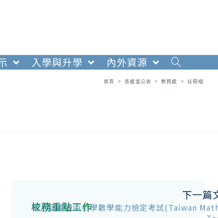
示
入學與升學
內外資源
首頁
>
各處室公告
>
教務處
>
註冊組
下一篇
校務重點工作
第八屆臺灣中小學數學能力檢定考試(Taiwan Mathe