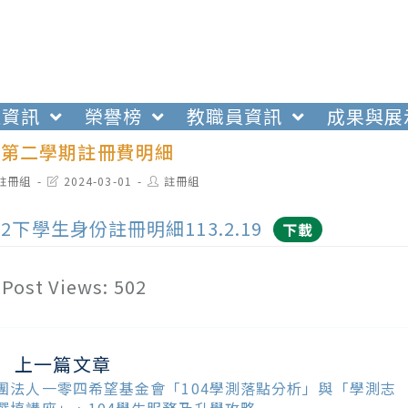
生資訊
榮譽榜
教職員資訊
成果與展
度第二學期註冊費明細
t
Post
Post
註冊組
2024-03-01
註冊組
egory:
last
author:
modified:
12下學生身份註冊明細113.2.19
下載
Post Views:
502
上一篇文章
ead
ore
團法人一零四希望基金會「104學測落點分析」與「學測志