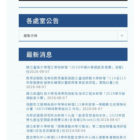
各處室公告
各
選取分類
處
室
公
告
最新消息
國立臺南大學理工學院辦理「2026全國AI專題創意競賽」海報1
份
2026-08-07
教育部國民及學前教育署委請國立臺灣師範大學辦理「114至115
年度健康促進學校輔導計畫師資專業成長研習」實施計畫1份
2026-08-07
國立高雄科技大學海事學院造船及海洋工程系辦理「2026學生船
模創客大賽」
2026-08-07
桃園市立陽明高級中等學校辦理115學年度第一學期數位前導學校
計畫「AR2VR跨域教學設計工作坊」
2026-08-07
內政部建築研究所主辦第十九屆「創意狂想巢向未來」2026年智
慧化居住空間創意競賽公告(含海報QRcode)1份
2026-08-07
國立東華大學辦理「適應運動共學行動站」第二階段與離島場研習
海報1份及各區簡章各1份
2026-08-06
歷史學科中心辦理114學年度歷史學科中心線上讀書會暑期成果分