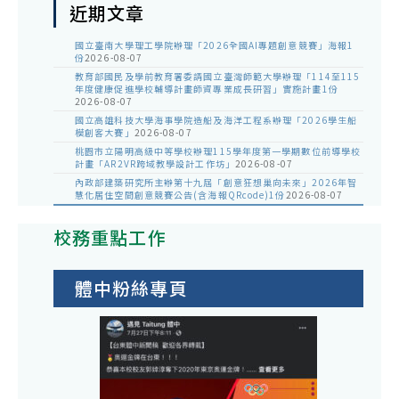
近期文章
國立臺南大學理工學院辦理「2026全國AI專題創意競賽」海報1
份
2026-08-07
教育部國民及學前教育署委請國立臺灣師範大學辦理「114至115
年度健康促進學校輔導計畫師資專業成長研習」實施計畫1份
2026-08-07
國立高雄科技大學海事學院造船及海洋工程系辦理「2026學生船
模創客大賽」
2026-08-07
桃園市立陽明高級中等學校辦理115學年度第一學期數位前導學校
計畫「AR2VR跨域教學設計工作坊」
2026-08-07
內政部建築研究所主辦第十九屆「創意狂想巢向未來」2026年智
慧化居住空間創意競賽公告(含海報QRcode)1份
2026-08-07
校務重點工作
體中粉絲專頁