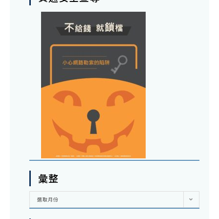
彙整
彙
選取月份
整