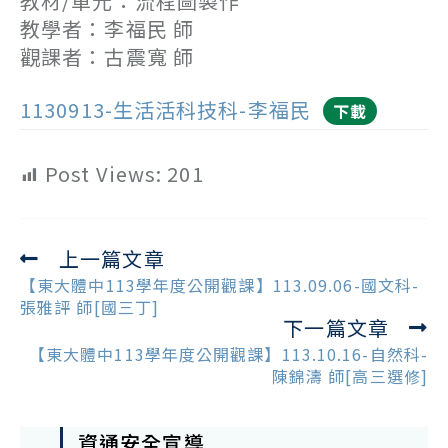
教材/單元：流程圖製作
教學者：李福民 師
觀課者：古震寬 師
1130913-生活活科技科-李福民
下載
Post Views:
201
上一篇文章
Read
more
【東大體中113學年度公開觀課】113.09.06-國文科-
articles
張雅評 師[國三丁]
下一篇文章
【東大體中113學年度公開觀課】113.10.16-自然科-
陳錦濤 師[高三選修]
資通安全宣導