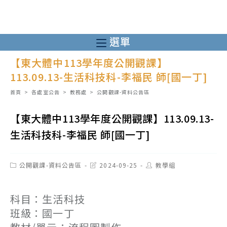
跳
轉
至
選單
主
【東大體中113學年度公開觀課】
要
113.09.13-生活科技科-李福民 師[國一丁]
內
容
首頁
>
各處室公告
>
教務處
>
公開觀課-資料公告區
【東大體中113學年度公開觀課】113.09.13-
生活科技科-李福民 師[國一丁]
Post
Post
Post
公開觀課-資料公告區
2024-09-25
教學組
category:
last
author:
modified:
科目：生活科技
班級：國一丁